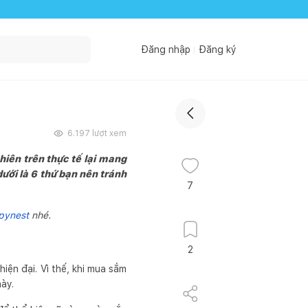
Đăng nhập
Đăng ký
6.197
lượt xem
hiên trên thực tế lại mang
ới là 6 thứ bạn nên tránh
7
pynest
nhé.
2
iện đại. Vì thế, khi mua sắm
này.