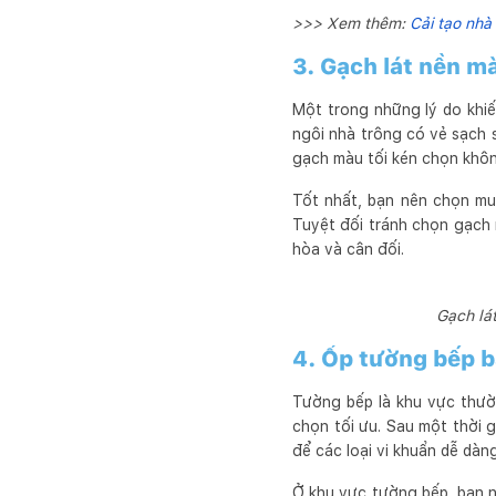
>>> Xem thêm:
Cải tạo nhà
3. Gạch lát nền mà
Một trong những lý do khiế
ngôi nhà trông có vẻ sạch s
gạch màu tối kén chọn khôn
Tốt nhất, bạn nên chọn mu
Tuyệt đối tránh chọn gạch 
hòa và cân đối.
Gạch lá
4. Ốp tường bếp 
Tường bếp là khu vực thườ
chọn tối ưu. Sau một thời 
để các loại vi khuẩn dễ dàng
Ở khu vực tường bếp, bạn n