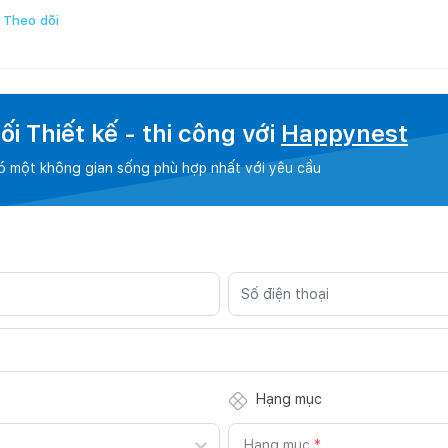
Theo dõi
i Thiết kế - thi công với
Happynest
có một không gian sống phù hợp nhất với yêu cầu
Hạng mục
Hạng mục
*