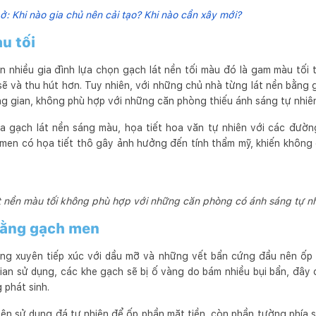
 ở: Khi nào gia chủ nên cải tạo? Khi nào cần xây mới?
u tối
n nhiều gia đình lựa chọn gạch lát nền tối màu đó là gam màu tối 
ẽ và thu hút hơn. Tuy nhiên, với những chủ nhà từng lát nền bằng 
g gian, không phù hợp với những căn phòng thiếu ánh sáng tự nhiê
a gạch lát nền sáng màu, họa tiết hoa văn tự nhiên với các đường
men có họa tiết thô gây ảnh hưởng đến tính thẩm mỹ, khiến không 
t nền màu tối không phù hợp với những căn phòng có ánh sáng tự n
bằng gạch men
ng xuyên tiếp xúc với dầu mỡ và những vết bẩn cứng đầu nên ốp 
gian sử dụng, các khe gạch sẽ bị ố vàng do bám nhiều bụi bẩn, đây 
 phát sinh.
ên sử dụng đá tự nhiên để ốp phần mặt tiền, còn phần tường phía 