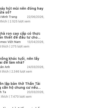
máy hút mùi nên đóng hay
ửa sổ?
22/06/2026,
i Minh Trang
 thích |
2.525
lượt xem
chà ron cao cấp có thực
ần thiết để đầu tư cho
ở dân dụng?
13/04/2026,
mex Việt Nam
t thích |
275
lượt xem
hồng khác tuổi, nên lấy
 ai để làm nhà?
24/03/2026,
ân Anh
t thích |
2.346
lượt xem
ên lập bàn thờ Thần Tài
g căn hộ chung cư nếu
hàng online?
20/03/2026,
h Ta
 thích |
7.470
lượt xem