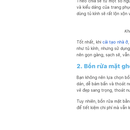
Theo chia sẻ từ một số ngư
và kiểu dáng của trang ph
dùng tủ kính sẽ rất lộn xộn
Kh
Tốt nhất, khi
cải tạo nhà ở
,
như tủ kính, nhưng sử dụng
nên gọn gàng, sạch sẽ, vẫn
2. Bồn rửa mặt g
Bạn không nên lựa chọn bồn
dán, dễ bám bẩn và thoát n
vẻ đẹp sang trọng, thoát nư
Tuy nhiên, bồn rửa mặt bằ
để tiết kiệm chi phí mà vẫ