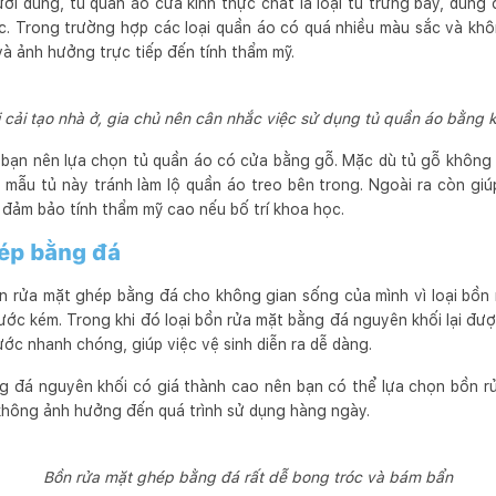
ời dùng, tủ quần áo cửa kính thực chất là loại tủ trưng bày, dùng 
ục. Trong trường hợp các loại quần áo có quá nhiều màu sắc và kh
 và ảnh hưởng trực tiếp đến tính thẩm mỹ.
i cải tạo nhà ở, gia chủ nên cân nhắc việc sử dụng tủ quần áo bằng k
 bạn nên lựa chọn tủ quần áo có cửa bằng gỗ. Mặc dù tủ gỗ không l
 mẫu tủ này tránh làm lộ quần áo treo bên trong. Ngoài ra còn gi
 đảm bảo tính thẩm mỹ cao nếu bố trí khoa học.
hép bằng đá
 rửa mặt ghép bằng đá cho không gian sống của mình vì loại bồn 
ước kém. Trong khi đó loại bồn rửa mặt bằng đá nguyên khối lại đư
ớc nhanh chóng, giúp việc vệ sinh diễn ra dễ dàng.
ng đá nguyên khối có giá thành cao nên bạn có thể lựa chọn bồn r
n không ảnh hưởng đến quá trình sử dụng hàng ngày.
Bồn rửa mặt ghép bằng đá rất dễ bong tróc và bám bẩn