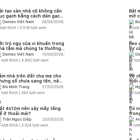
ải tạo sàn nhà cũ không cần
Bật 
ục gạch bằng cách dán gạch
mở c
hồng gạch có được không?
26/06/2026,
Demex Việt Nam
Bù
lượt thích |
3.518
lượt xem
4
lượt
ơi trú ngụ của vi khuẩn trong
Keo 
hà tắm mà chúng ta thường
sự c
ỏ qua
nhà 
10/06/2026,
Demex Việt Nam
De
3
lượt thích |
4.992
lượt xem
17
lượ
àm nhà trên đất cha mẹ cho
Vợ c
hưng sổ chưa sang tên, nên
tuổi
em tuổi ai?
27/03/2026,
Bùi Minh Trang
Ng
1
lượt thích |
263
lượt xem
20
lượ
ất 4x12m nên xây mấy tầng
Có n
ể ở thoải mái?
tron
bán 
23/03/2026,
Trần Ngọc Diệp
An
8
lượt thích |
2.324
lượt xem
11
lượt