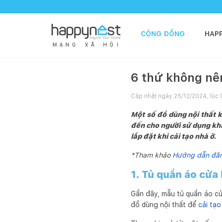
CỘNG ĐỒNG
HAP
M
Ạ
N
G
X
Ã
H
Ộ
I
6 thứ không nên 
Cập nhật ngày
25/12/2024, lúc
Một số đồ dùng nội thất k
đến cho người sử dụng kh
lắp đặt khi cải tạo nhà ở.
*Tham khảo
Hướng dẫn đăng
1. Tủ quần áo cửa
Gần đây, mẫu tủ quần áo cửa
đồ dùng nội thất để
cải tạo