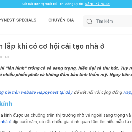
Kết nối đơn vị thiết kế - thi công uy tín.
ĐĂNG KÝ NGAY!
PYNEST SPECIALS
CHUYÊN GIA
lắp khi có cơ hội cải tạo nhà ở
 00:40
hi “lên hình” trông có vẻ sang trọng, hiện đại và thu hút. Tuy n
á nhiều phiền phức và không đảm bảo tính thẩm mỹ. Ngay bên dư
 bài trên website Happynest tại đây
để kết nối với cộng đồng
Hap
 kính
 kính được ưa chuộng trên thị trường nhờ vẻ ngoài sang trọng và h
 nhà ở
dịp cuối năm, có rất nhiều gia đình quan tâm tìm hiểu mẫu tủ 