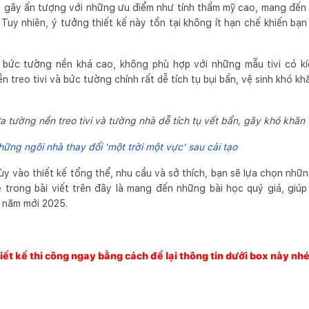
vi gây ấn tượng với những ưu điểm như tính thẩm mỹ cao, mang đến
Tuy nhiên, ý tưởng thiết kế này tồn tại không ít hạn chế khiến bạ
ác bức tường nền khá cao, không phù hợp với những mẫu tivi có kí
 treo tivi và bức tường chính rất dễ tích tụ bụi bẩn, vệ sinh khó kh
 tường nền treo tivi và tường nhà dễ tích tụ vết bẩn, gây khó khăn 
ững ngôi nhà thay đổi 'một trời một vực' sau cải tạo
tùy vào thiết kế tổng thể, nhu cầu và sở thích, bạn sẽ lựa chọn nh
 trong bài viết trên đây là mang đến những bài học quý giá, giúp
n năm mới 2025.
iết kế thi công ngay bằng cách để lại thông tin dưới box này nhé