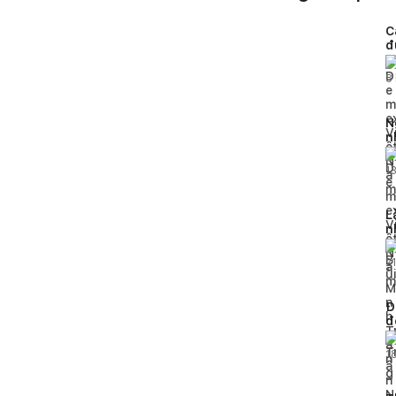
C
đ
c
8
N
n
b
1
L
n
x
2
Đ
đ
1