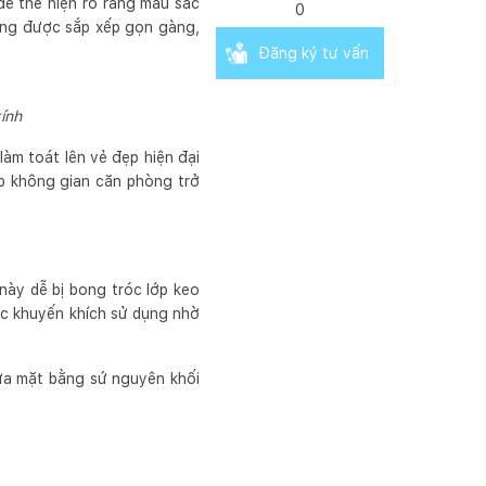
để thể hiện rõ ràng màu sắc
0
ông được sắp xếp gọn gàng,
Đăng ký tư vấn
ính
àm toát lên vẻ đẹp hiện đại
úp không gian căn phòng trở
này dễ bị bong tróc lớp keo
ợc khuyến khích sử dụng nhờ
ửa mặt bằng sứ nguyên khối