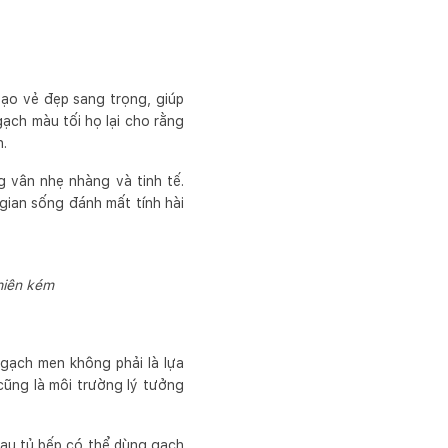
tạo vẻ đẹp sang trọng, giúp
gạch màu tối họ lại cho rằng
n.
 vân nhẹ nhàng và tinh tế.
gian sống đánh mất tính hài
hiên kém
gạch men không phải là lựa
cũng là môi trường lý tưởng
sau tủ bếp có thể dùng gạch