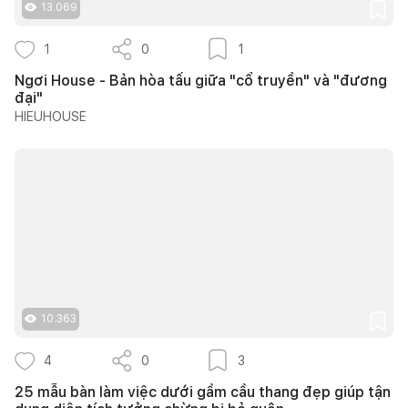
13.069
1
0
1
Ngơi House - Bản hòa tấu giữa "cổ truyền" và "đương
đại"
HIEUHOUSE
10.363
4
0
3
25 mẫu bàn làm việc dưới gầm cầu thang đẹp giúp tận