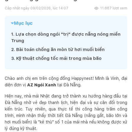
Cập nhật ngày
09/02/2026, lúc 14:07
11.887
lượt xem
Mục lục
1
.
Lựa chọn dòng ngói "trị" được nắng nóng miền
Trung
2
.
Bài toán chống ăn mòn từ hơi muối biển
3
.
Kỹ thuật chống tốc mái trong mùa bão
Chào anh chị em trên cộng đồng Happynest! Mình là Vinh, đại
diện đơn vị
AZ Ngói Xanh
tại Đà Nẵng.
Hiện nay, nhà mái Nhật đang trở thành xu hướng hàng đầu tại
Đà Nẵng nhờ vẻ đẹp thanh lịch, hiện đại và sự cân đối trong
kiến trúc. Tuy nhiên, qua thực tế thi công hàng trăm công
trình, mình nhận thấy thời tiết Đà Nẵng (nắng gắt, bão lớn và
hơi muối biển) là "kẻ thù" số 1 của mái nhà nếu không được xử
lý đúng kỹ thuật.