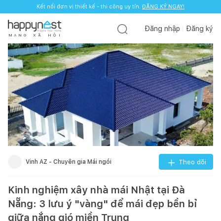
Kết nối đơn vị thiết kế - thi công uy tín.
ĐĂNG KÝ NGAY!
Đăng nhập
Đăng ký
M
Ạ
N
G
X
Ã
H
Ộ
I
Vinh AZ - Chuyên gia Mái ngói
Theo dõi
Kinh nghiệm xây nhà mái Nhật tại Đà
Nẵng: 3 lưu ý "vàng" để mái đẹp bền bỉ
giữa nắng gió miền Trung