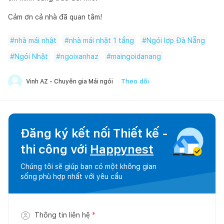
Cảm ơn cả nhà đã quan tâm!
#
nhà mái nhật
#
nhà mái nhật 1 tầng
#
Ngói lợp Đà Nẵng
#
Ngói Nhật
#
ngoixanhaz
#
maingoidanang
Theo dõi
Vinh AZ - Chuyên gia Mái ngói
Đăng ký kết nối Thiết kế -
thi công với
Happynest
Chúng tôi sẽ giúp bạn có một không gian
sống phù hợp nhất với yêu cầu
Thông tin liên hệ
*