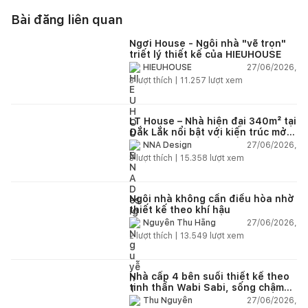
Bài đăng liên quan
Ngơi House - Ngôi nhà "vẽ trọn"
triết lý thiết kế của HIEUHOUSE
27/06/2026,
HIEUHOUSE
3
lượt thích |
11.257
lượt xem
LT House – Nhà hiện đại 340m² tại
Đắk Lắk nổi bật với kiến trúc mở
và hệ sân vườn kết nối thiên
27/06/2026,
NNA Design
nhiên
3
lượt thích |
15.358
lượt xem
Ngôi nhà không cần điều hòa nhờ
thiết kế theo khí hậu
27/06/2026,
Nguyễn Thu Hằng
2
lượt thích |
13.549
lượt xem
Nhà cấp 4 bên suối thiết kế theo
tinh thần Wabi Sabi, sống chậm
giữa thiên nhiên
27/06/2026,
Thu Nguyễn