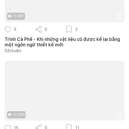
11.987
5
0
3
Trình Cà Phê - Khi những vật liệu cũ được kể lại bằng
một ngôn ngữ thiết kế mới
S2studio
10.489
15
0
11