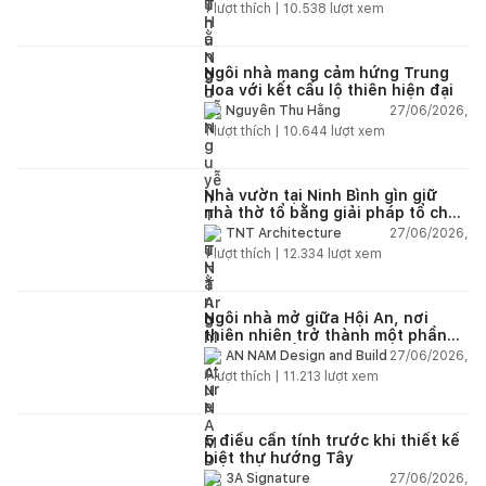
1
lượt thích |
10.538
lượt xem
Ngôi nhà mang cảm hứng Trung
Hoa với kết cấu lộ thiên hiện đại
27/06/2026,
Nguyễn Thu Hằng
1
lượt thích |
10.644
lượt xem
Nhà vườn tại Ninh Bình gìn giữ
nhà thờ tổ bằng giải pháp tổ chức
lại không gian
27/06/2026,
TNT Architecture
1
lượt thích |
12.334
lượt xem
Ngôi nhà mở giữa Hội An, nơi
thiên nhiên trở thành một phần
của cuộc sống
27/06/2026,
AN NAM Design and Build
1
lượt thích |
11.213
lượt xem
5 điều cần tính trước khi thiết kế
biệt thự hướng Tây
27/06/2026,
3A Signature