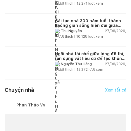
2
lượt thích |
12.271
lượt xem
Cải tạo nhà 300 năm tuổi thành
không gian sống hiện đại giữa
thiên nhiên
27/06/2026,
Thu Nguyễn
1
lượt thích |
10.128
lượt xem
Ngôi nhà tái chế giữa lòng đô thị,
tận dụng vật liệu cũ để tạo không
gian sống linh hoạt
27/06/2026,
Nguyễn Thu Hằng
2
lượt thích |
12.272
lượt xem
Chuyện nhà
Xem tất cả
Phan Thảo Vy