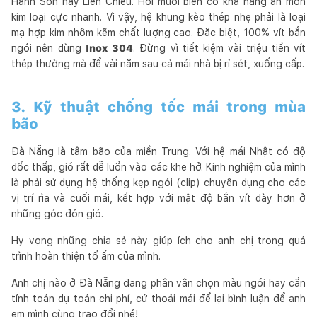
Hành Sơn hay Liên Chiểu. Hơi muối biển có khả năng ăn mòn
kim loại cực nhanh. Vì vậy, hệ khung kèo thép nhẹ phải là loại
mạ hợp kim nhôm kẽm chất lượng cao. Đặc biệt, 100% vít bắn
ngói nên dùng
Inox 304
. Đừng vì tiết kiệm vài triệu tiền vít
thép thường mà để vài năm sau cả mái nhà bị rỉ sét, xuống cấp.
3. Kỹ thuật chống tốc mái trong mùa
bão
Đà Nẵng là tâm bão của miền Trung. Với hệ mái Nhật có độ
dốc thấp, gió rất dễ luồn vào các khe hở. Kinh nghiệm của mình
là phải sử dụng hệ thống kẹp ngói (clip) chuyên dụng cho các
vị trí rìa và cuối mái, kết hợp với mật độ bắn vít dày hơn ở
những góc đón gió.
Hy vọng những chia sẻ này giúp ích cho anh chị trong quá
trình hoàn thiện tổ ấm của mình.
Anh chị nào ở Đà Nẵng đang phân vân chọn màu ngói hay cần
tính toán dự toán chi phí, cứ thoải mái để lại bình luận để anh
em mình cùng trao đổi nhé!