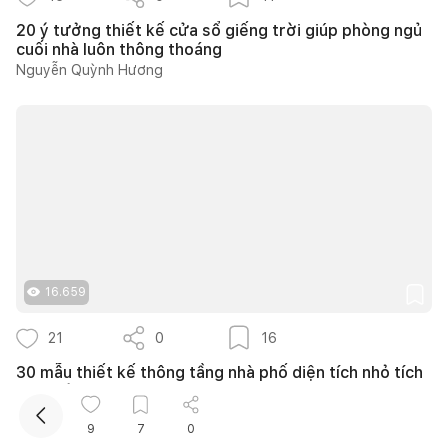
20 ý tưởng thiết kế cửa sổ giếng trời giúp phòng ngủ
cuối nhà luôn thông thoáng
Nguyễn Quỳnh Hương
Kết nối thiết kế, thi công
Mua sắm hoàn thiện nhà
16.659
21
0
16
30 mẫu thiết kế thông tầng nhà phố diện tích nhỏ tích
hợp mảng xanh thoáng mát
Như Ý
9
7
0