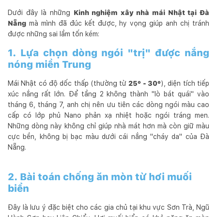
Dưới đây là những
Kinh nghiệm xây nhà mái Nhật tại Đà
Nẵng
mà mình đã đúc kết được, hy vọng giúp anh chị tránh
được những sai lầm tốn kém:
1. Lựa chọn dòng ngói "trị" được nắng
nóng miền Trung
Mái Nhật có độ dốc thấp (thường từ
25° - 30°
), diện tích tiếp
xúc nắng rất lớn. Để tầng 2 không thành "lò bát quái" vào
tháng 6, tháng 7, anh chị nên ưu tiên các dòng ngói màu cao
cấp có lớp phủ Nano phản xạ nhiệt hoặc ngói tráng men.
Những dòng này không chỉ giúp nhà mát hơn mà còn giữ màu
cực bền, không bị bạc màu dưới cái nắng "cháy da" của Đà
Nẵng.
2. Bài toán chống ăn mòn từ hơi muối
biển
Đây là lưu ý đặc biệt cho các gia chủ tại khu vực Sơn Trà, Ngũ