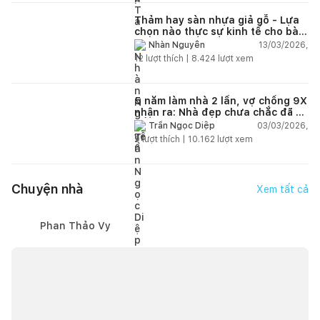
Thảm hay sàn nhựa giả gỗ - Lựa
chọn nào thực sự kinh tế cho bài
toán lâu dài?
13/03/2026,
Nhàn Nguyễn
12
lượt thích |
8.424
lượt xem
5 năm làm nhà 2 lần, vợ chồng 9X
nhận ra: Nhà đẹp chưa chắc đã dễ
sống!
03/03/2026,
Trần Ngọc Diệp
9
lượt thích |
10.162
lượt xem
Chuyện nhà
Xem tất cả
Phan Thảo Vy