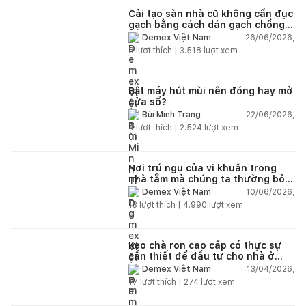
Cải tạo sàn nhà cũ không cần đục
gạch bằng cách dán gạch chồng
gạch có được không?
26/06/2026,
Demex Việt Nam
8
lượt thích |
3.518
lượt xem
Bật máy hút mùi nên đóng hay mở
cửa sổ?
22/06/2026,
Bùi Minh Trang
4
lượt thích |
2.524
lượt xem
Nơi trú ngụ của vi khuẩn trong
nhà tắm mà chúng ta thường bỏ
qua
10/06/2026,
Demex Việt Nam
13
lượt thích |
4.990
lượt xem
Keo chà ron cao cấp có thực sự
cần thiết để đầu tư cho nhà ở
dân dụng?
13/04/2026,
Demex Việt Nam
17
lượt thích |
274
lượt xem