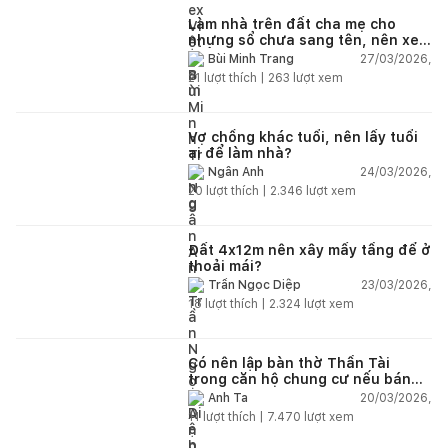
Làm nhà trên đất cha mẹ cho
nhưng sổ chưa sang tên, nên xem
tuổi ai?
27/03/2026,
Bùi Minh Trang
21
lượt thích |
263
lượt xem
Vợ chồng khác tuổi, nên lấy tuổi
ai để làm nhà?
24/03/2026,
Ngân Anh
20
lượt thích |
2.346
lượt xem
Đất 4x12m nên xây mấy tầng để ở
thoải mái?
23/03/2026,
Trần Ngọc Diệp
18
lượt thích |
2.324
lượt xem
Có nên lập bàn thờ Thần Tài
trong căn hộ chung cư nếu bán
hàng online?
20/03/2026,
Anh Ta
11
lượt thích |
7.470
lượt xem