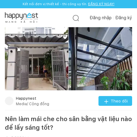
Kết nối đơn vị thiết kế - thi công uy tín.
ĐĂNG KÝ NGAY!
Đăng nhập
Đăng ký
M
Ạ
N
G
X
Ã
H
Ộ
I
Happynest
Theo dõi
Media/ Cộng đồng
Nên làm mái che cho sân bằng vật liệu nào
để lấy sáng tốt?