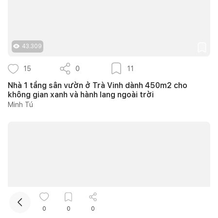
43.309
15
0
11
Nhà 1 tầng sân vườn ở Trà Vinh dành 450m2 cho
không gian xanh và hành lang ngoài trời
Kết nối thiết kế, thi công
Minh Tú
Mua sắm hoàn thiện nhà
0
0
0
10.270