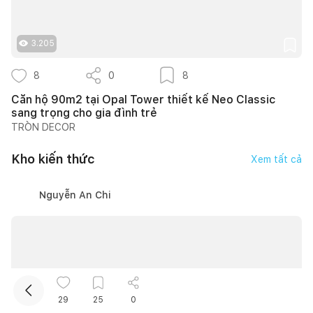
3.205
8
0
8
Căn hộ 90m2 tại Opal Tower thiết kế Neo Classic
sang trọng cho gia đình trẻ
TRÒN DECOR
Kết nối thiết kế, thi công
Kho kiến thức
Xem tất cả
Mua sắm hoàn thiện nhà
Nguyễn An Chi
29
25
0