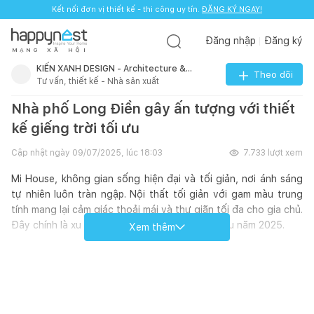
Kết nối đơn vị thiết kế - thi công uy tín.
ĐĂNG KÝ NGAY!
Đăng nhập
Đăng ký
M
Ạ
N
G
X
Ã
H
Ộ
I
KIẾN XANH DESIGN - Architecture &
Theo dõi
Tư vấn, thiết kế - Nhà sản xuất
Interior
Nhà phố Long Điền gây ấn tượng với thiết
kế giếng trời tối ưu
Cập nhật ngày
09/07/2025, lúc 18:03
7.733
lượt xem
Mi House, không gian sống hiện đại và tối giản, nơi ánh sáng
tự nhiên luôn tràn ngập. Nội thất tối giản với gam màu trung
tính mang lại cảm giác thoải mái và thư giãn tối đa cho gia chủ.
Đây chính là xu hướng không gian sống dẫn đầu năm 2025.
Xem thêm
Khu vực khách bếp được thiết kế mở, tạo cảm giác rộng rãi và
thông thoáng. Căn nhà mới nổi bật với tone màu trắng xám
chủ đạo, mang đến vẻ đẹp tinh tế, hiện đại và dễ dàng phối
hợp nội thất. Khu vực bếp nấu được trang bị các thiết bị hiện
đại, tiện nghi, kết hợp cùng bàn ăn được bố trí gọn gàng, sang