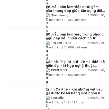
25 mẫu bàn làm việc dưới gầm
cầu thang đẹp giúp tận dụng diện
tích tưởng chừng bị bỏ quên
27/06/2026,
Quân Hoàng
4
lượt thích |
10.357
lượt xem
30 mẫu bàn làm việc trong phòng
ngủ đẹp với nhiều cách bố trí
thông minh cho mọi diện tích
27/06/2026,
Phương Trang
4
lượt thích |
10.606
lượt xem
Căn hộ The Infiniti 175m2 thiết kế
hiện đại kết hợp nghệ thuật
Modern Art đầy cảm xúc
25/06/2026,
139DESIGN
6
lượt thích |
10.053
lượt xem
Trình Cà Phê - Khi những vật liệu
cũ được kể lại bằng một ngôn ngữ
thiết kế mới
22/06/2026,
S2studio
5
lượt thích |
11.984
lượt xem