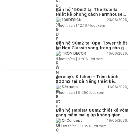
Căn hộ 150m2 tại The Estella
thiết kế phong cách Farmhouse
thanh lịch và ấm áp
23/06/2026,
139DESIGN
7
lượt thích |
12.167
lượt xem
Căn hộ 90m2 tại Opal Tower thiết
kế Neo Classic sang trọng cho gia
đình trẻ
16/06/2026,
TRÒN DECOR
8
lượt thích |
3.205
lượt xem
Jeremy’s Kitchen - Tiệm bánh
300m2 tại Đà Nẵng thiết kế
phong cách công nghiệp hiện đại
11/06/2026,
S2studio
ngập tràn ánh sáng tự nhiên
7
lượt thích |
9.850
lượt xem
Căn hộ Habitat 88m2 thiết kế vòm
cong mềm mại giúp không gian
sống hiện đại trở nên ấm áp hơn
19/05/2026,
Qi Concept
15
lượt thích |
11.194
lượt xem