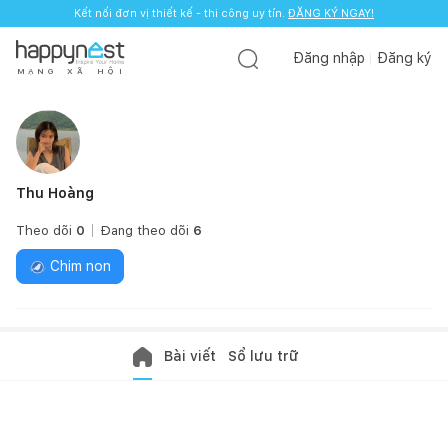
Kết nối đơn vị thiết kế - thi công uy tín.
ĐĂNG KÝ NGAY!
Đăng nhập
Đăng ký
M
Ạ
N
G
X
Ã
H
Ộ
I
Thu Hoàng
Theo dõi
0
Đang theo dõi
6
Chim non
Bài viết
Sổ lưu trữ