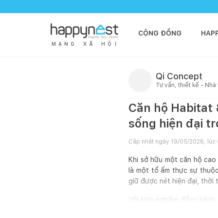
CỘNG ĐỒNG
HAP
M
Ạ
N
G
X
Ã
H
Ộ
I
Qi Concept
Tư vấn, thiết kế - Nhà
Căn hộ Habitat
sống hiện đại t
Cập nhật ngày
19/05/2026, lúc
Khi sở hữu một căn hộ cao 
là một tổ ấm thực sự thuộc
giữ được nét hiện đại, thời
Với kinh nghiệm đồng hành 
nay, mình muốn chia sẻ với