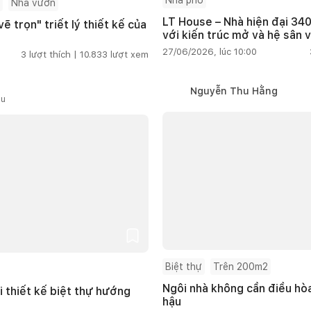
Nhà phố
Nhà vườn
LT House – Nhà hiện đại 340
ẽ trọn" triết lý thiết kế của
với kiến trúc mở và hệ sân 
27/06/2026, lúc 10:00
3
lượt thích |
10.833
lượt xem
Nguyễn Thu Hằng
ầu
Biệt thự
Trên 200m2
Ngôi nhà không cần điều hòa
i thiết kế biệt thự hướng
hậu