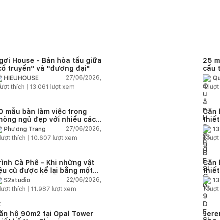
Bức tường đầu giường được tạo điểm nhấn bằng các đường phào t
dịu nhẹ, tạo chiều sâu cho căn phòng mà không gây chói mắt khi bạn
g minh:
Chuyên môn thiết kế được thể hiện rõ nét qua việc xử lý 
gơi House - Bản hòa tấu giữa
25 m
 hệ bàn làm việc/bàn trang điểm hình chữ L ôm trọn góc phòng, nối 
cổ truyền" và "đương đại"
cầu 
 Đây vừa là góc đọc sách ngập tràn ánh nắng, vừa là nơi gia chủ
diện
27/06/2026,
HIEUHOUSE
Qu
quê
 phố sau một ngày dài làm việc. Hệ tủ quần áo kịch trần kết hợp cá
ượt thích |
13.061
lượt xem
4
lượt
 gian lưu trữ thông minh, gọn gàng và đẳng cấp.
0 mẫu bàn làm việc trong
Căn 
g phản chiếu nội tâm của gia chủ. Hy vọng mẫu thiết kế căn hộ Hab
hòng ngủ đẹp với nhiều cách
thiế
i người trên hành trình xây dựng không gian sống mơ ước của riêng
ố trí thông minh cho mọi diện
thuậ
27/06/2026,
Phương Trang
13
ích
lượt thích |
10.607
lượt xem
6
lượt
ách xử lý góc vòm cong hay hệ ghế băng bên cửa sổ không? Hãy 
rình Cà Phê - Khi những vật
Căn 
iệu cũ được kể lại bằng một
thiế
gôn ngữ thiết kế mới
Farm
22/06/2026,
S2studio
13
áp
lượt thích |
11.987
lượt xem
7
lượt
ăn hộ 90m2 tại Opal Tower
Jere