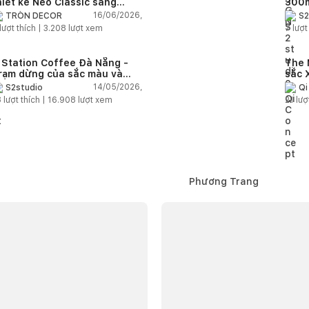
hiết kế Neo Classic sang
300m
rọng cho gia đình trẻ
phon
16/06/2026,
TRÒN DECOR
S2
đại 
lượt thích |
3.208
lượt xem
7
lượt
nhiê
 Station Coffee Đà Nẵng -
The 
rạm dừng của sắc màu và
sắc 
ảm hứng
chủ
14/05/2026,
S2studio
Qi
8
lượt thích |
16.908
lượt xem
21
lượ
Phương Trang