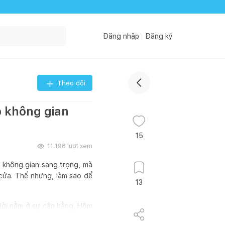
Đăng nhập
Đăng ký
Theo dõi
 không gian
15
11.198
lượt xem
t không gian sang trọng, mà
 cửa. Thế nhưng, làm sao để
13
 lời nằm ở sự cân bằng. Hôm
g đường cong kiến trúc khéo