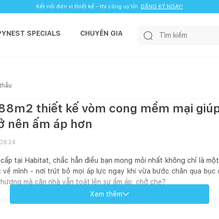
Kết nối đơn vị thiết kế - thi công uy tín.
ĐĂNG KÝ NGAY!
PYNEST SPECIALS
CHUYÊN GIA
 thầu
 88m2 thiết kế vòm cong mềm mại giúp
rở nên ấm áp hơn
 09:24
cấp tại Habitat, chắc hẳn điều bạn mong mỏi nhất không chỉ là mộ
 về mình - nơi trút bỏ mọi áp lực ngay khi vừa bước chân qua bục
 thượng mà căn nhà vẫn toát lên sự ấm áp, chở che?
Xem thêm
cùng nhiều gia chủ kiến tạo không gian sống, mình nhận ra câu trả
 cả nhà một giải pháp thiết kế tối ưu cho căn hộ Habitat, nơi nhữn