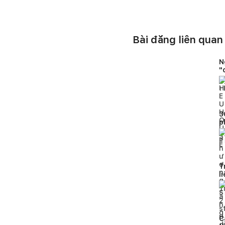
gian này.
Nâng niu giác quan:
cùng ánh đèn hắt ẩn 
Bài đăng liên quan
Xử lý góc chết thôn
N
mình đã tích hợp một
"
băng dài sát cửa sổ.
nhìn hoàng hôn thành
1
l
hoàn thiện một không
3
Ngôi nhà chính là tấm gươn
p
cảm hứng thiết thực cho mọ
b
t
4
Cả nhà có ấn tượng với c
mình ở bên dưới nhé!
T
l
n
5
C