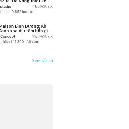
2 tại Đà Nẵng thiết kế
g cách công nghiệp hiện
11/06/2026,
studio
ngập tràn ánh sáng tự
 thích |
9.852
lượt xem
n
Maison Bình Dương: Khi
Xanh xoa dịu tâm hồn gia
22/04/2026,
 Concept
t thích |
11.300
lượt xem
Xem tất cả