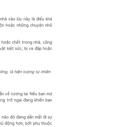
nhà vào lúc này là điều khá
trộn hoặc những chuyện nhỏ
n hoặc chết trong nhà, cũng
ật kiệt sức, bị va đập hoặc
ờng, là hiện tượng tự nhiên
ắn về tương lai. Nếu bạn mơ
ững trở ngại đang khiến bạn
ệ nào đó đang dần mất đi sự
chủ động hơn, bớt phụ thuộc