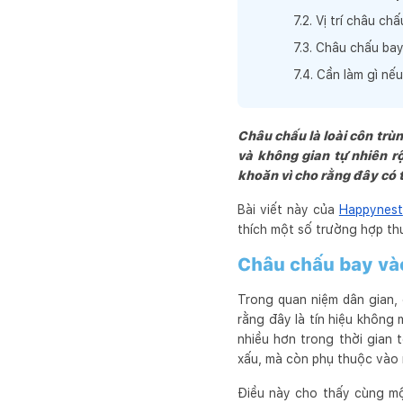
7
.
2
.
Vị trí châu ch
7
.
3
.
Châu chấu bay 
7
.
4
.
Cần làm gì nế
Châu chấu là loài côn trù
và không gian tự nhiên r
khoăn vì cho rằng đây có 
Bài viết này của
Happynest
thích một số trường hợp th
Châu chấu bay vào
Trong quan niệm dân gian,
rằng đây là tín hiệu không 
nhiều hơn trong thời gian 
xấu, mà còn phụ thuộc vào m
Điều này cho thấy cùng mộ