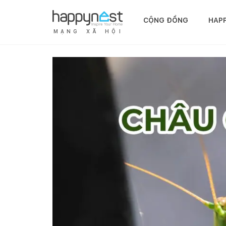
CỘNG ĐỒNG
HAP
M
Ạ
N
G
X
Ã
H
Ộ
I