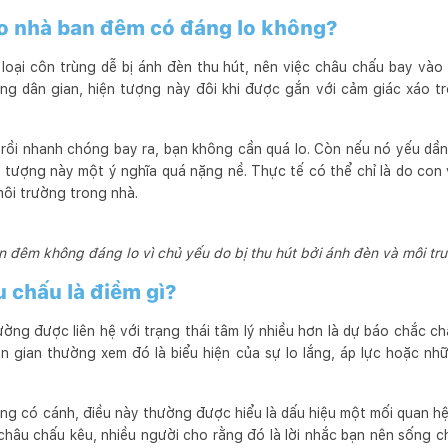
o nhà ban đêm có đáng lo không?
 loại côn trùng dễ bị ánh đèn thu hút, nên việc châu chấu bay vào 
rong dân gian, hiện tượng này đôi khi được gắn với cảm giác xáo 
rồi nhanh chóng bay ra, bạn không cần quá lo. Còn nếu nó yếu dầ
 tượng này một ý nghĩa quá nặng nề. Thực tế có thể chỉ là do con v
môi trường trong nhà.
đêm không đáng lo vì chủ yếu do bị thu hút bởi ánh đèn và môi trư
 chấu là điềm gì?
ờng được liên hệ với trạng thái tâm lý nhiều hơn là dự báo chắc ch
n gian thường xem đó là biểu hiện của sự lo lắng, áp lực hoặc nh
g có cánh, điều này thường được hiểu là dấu hiệu một mối quan h
 châu chấu kêu, nhiều người cho rằng đó là lời nhắc bạn nên sống 