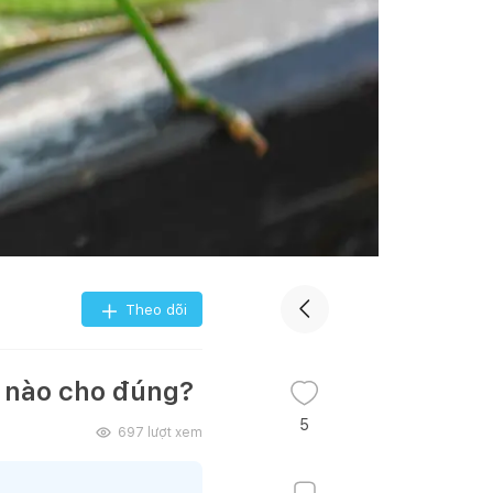
Theo dõi
ế nào cho đúng?
5
697
lượt xem