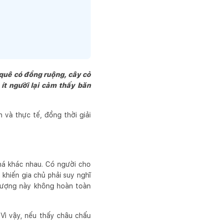
 quê có đồng ruộng, cây cỏ
ít người lại cảm thấy băn
 và thực tế, đồng thời giải
há khác nhau. Có người cho
 khiến gia chủ phải suy nghĩ
n tượng này không hoàn toàn
Vì vậy, nếu thấy châu chấu