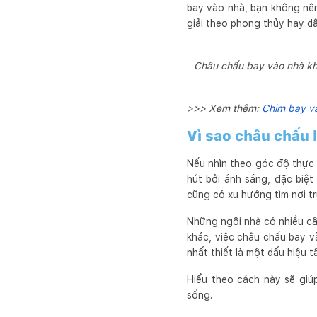
bay vào nhà, bạn không nê
giải theo phong thủy hay d
Châu chấu bay vào nhà khô
>>> Xem thêm:
Chim bay và
Vì sao châu chấu 
Nếu nhìn theo góc độ thực t
hút bởi ánh sáng, đặc biệt
cũng có xu hướng tìm nơi tr
Những ngôi nhà có nhiều câ
khác, việc châu chấu bay v
nhất thiết là một dấu hiệu tâ
Hiểu theo cách này sẽ giú
sống.