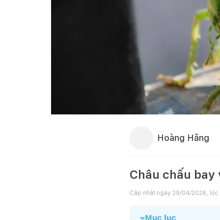
Hoàng Hằng
Châu chấu bay v
Cập nhật ngày
29/04/2026, lúc
Mục lục