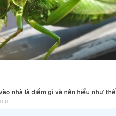
ào nhà là điềm gì và nên hiểu như th
 15:44