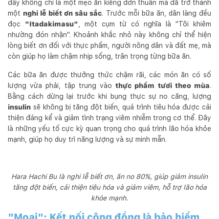
đây không chỉ là một mẹo ăn kiêng đơn thuần mà đã trở thành
một
nghi lễ biết ơn sâu sắc
. Trước mỗi bữa ăn, dân làng đều
đọc
"Itadakimasu"
, một cụm từ có nghĩa là "Tôi khiêm
nhường đón nhận". Khoảnh khắc nhỏ này không chỉ thể hiện
lòng biết ơn đối với thực phẩm, người nông dân và đất mẹ, mà
còn giúp họ làm chậm nhịp sống, trân trọng từng bữa ăn.
Các bữa ăn được thưởng thức chậm rãi, các món ăn có số
lượng vừa phải, tập trung vào
thực phẩm tươi theo mùa
.
Bằng cách dừng lại trước khi bụng thực sự no căng, lượng
insulin
sẽ không bị tăng đột biến, quá trình tiêu hóa được cải
thiện đáng kể và giảm tình trạng viêm nhiễm trong cơ thể. Đây
là những yếu tố cực kỳ quan trọng cho quá trình lão hóa khỏe
mạnh, giúp họ duy trì năng lượng và sự minh mẫn.
Hara Hachi Bu là nghi lễ biết ơn, ăn no 80%, giúp giảm insulin
tăng đột biến, cải thiện tiêu hóa và giảm viêm, hỗ trợ lão hóa
khỏe mạnh.
"Moai": Kết nối cộng đồng là bảo hiểm