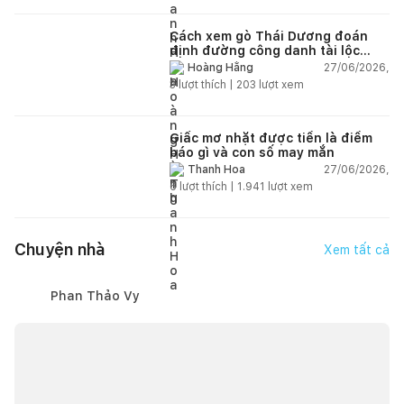
Cách xem gò Thái Dương đoán
định đường công danh tài lộc
theo nhân tướng học
27/06/2026,
Hoàng Hằng
3
lượt thích |
203
lượt xem
Giấc mơ nhặt được tiền là điềm
báo gì và con số may mắn
27/06/2026,
Thanh Hoa
6
lượt thích |
1.941
lượt xem
Chuyện nhà
Xem tất cả
Phan Thảo Vy