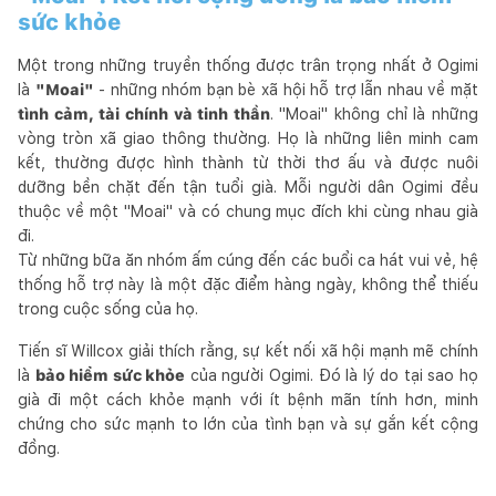
sức khỏe
Một trong những truyền thống được trân trọng nhất ở Ogimi
là
"Moai"
- những nhóm bạn bè xã hội hỗ trợ lẫn nhau về mặt
tình cảm, tài chính và tinh thần
. "Moai" không chỉ là những
vòng tròn xã giao thông thường. Họ là những liên minh cam
kết, thường được hình thành từ thời thơ ấu và được nuôi
dưỡng bền chặt đến tận tuổi già. Mỗi người dân Ogimi đều
thuộc về một "Moai" và có chung mục đích khi cùng nhau già
đi.
Từ những bữa ăn nhóm ấm cúng đến các buổi ca hát vui vẻ, hệ
thống hỗ trợ này là một đặc điểm hàng ngày, không thể thiếu
trong cuộc sống của họ.
Tiến sĩ Willcox giải thích rằng, sự kết nối xã hội mạnh mẽ chính
là
bảo hiểm sức khỏe
của người Ogimi. Đó là lý do tại sao họ
già đi một cách khỏe mạnh với ít bệnh mãn tính hơn, minh
chứng cho sức mạnh to lớn của tình bạn và sự gắn kết cộng
đồng.