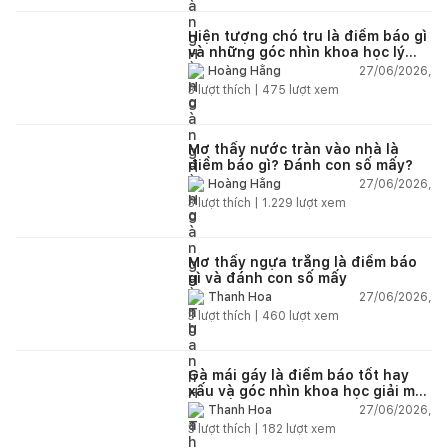
Hiện tượng chó tru là điềm báo gì
và những góc nhìn khoa học lý
giải
27/06/2026,
Hoàng Hằng
3
lượt thích |
475
lượt xem
Mơ thấy nước tràn vào nhà là
điềm báo gì? Đánh con số mấy?
27/06/2026,
Hoàng Hằng
3
lượt thích |
1.229
lượt xem
Mơ thấy ngựa trắng là điềm báo
gì và đánh con số mấy
27/06/2026,
Thanh Hoa
3
lượt thích |
460
lượt xem
Gà mái gáy là điềm báo tốt hay
xấu và góc nhìn khoa học giải mã
chi tiết
27/06/2026,
Thanh Hoa
3
lượt thích |
182
lượt xem