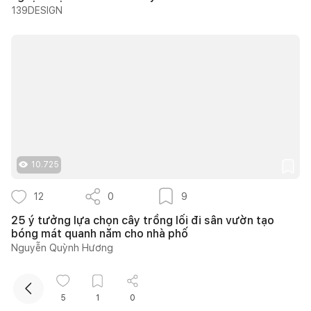
139DESIGN
Kết nối thiết kế, thi công
10.725
Mua sắm hoàn thiện nhà
12
0
9
25 ý tưởng lựa chọn cây trồng lối đi sân vườn tạo
bóng mát quanh năm cho nhà phố
Nguyễn Quỳnh Hương
5
1
0