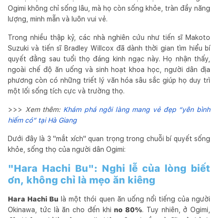
Ogimi không chỉ sống lâu, mà họ còn sống khỏe, tràn đầy năng
lượng, minh mẫn và luôn vui vẻ.
Trong nhiều thập kỷ, các nhà nghiên cứu như tiến sĩ Makoto
Suzuki và tiến sĩ Bradley Willcox đã dành thời gian tìm hiểu bí
quyết đằng sau tuổi thọ đáng kinh ngạc này. Họ nhận thấy,
ngoài chế độ ăn uống và sinh hoạt khoa học, người dân địa
phương còn có những triết lý văn hóa sâu sắc giúp họ duy trì
một lối sống tích cực và trường thọ.
>>>
Xem thêm:
Khám phá ngôi làng mang vẻ đẹp “yên bình
hiếm có” tại Hà Giang
Dưới đây là 3 "mắt xích" quan trọng trong chuỗi bí quyết sống
khỏe, sống thọ của người dân Ogimi:
"Hara Hachi Bu": Nghi lễ của lòng biết
ơn, không chỉ là mẹo ăn kiêng
Hara Hachi Bu
là một thói quen ăn uống nổi tiếng của người
Okinawa, tức là ăn cho đến khi
no 80%
. Tuy nhiên, ở Ogimi,