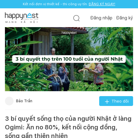
Kết nối đơn vị thiết kế - thi công uy tín.
ĐĂNG KÝ NGAY!
Đăng nhập
Đăng ký
M
Ạ
N
G
X
Ã
H
Ộ
I
Bảo Trần
Theo dõi
3 bí quyết sống thọ của người Nhật ở làng
Ogimi: Ăn no 80%, kết nối cộng đồng,
sống gần thiên nhiên