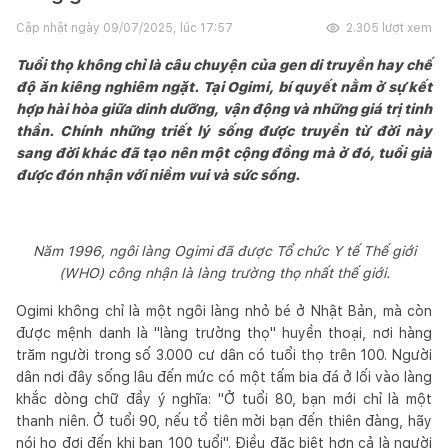
Cập nhật ngày
09/07/2025, lúc 17:57
2.305
lượt xem
Tuổi thọ không chỉ là câu chuyện của gen di truyền hay chế
độ ăn kiêng nghiêm ngặt. Tại Ogimi, bí quyết nằm ở sự kết
hợp hài hòa giữa dinh dưỡng, vận động và những giá trị tinh
thần. Chính những triết lý sống được truyền từ đời này
sang đời khác đã tạo nên một cộng đồng mà ở đó, tuổi già
được đón nhận với niềm vui và sức sống.
Năm 1996, ngôi làng Ogimi đã được Tổ chức Y tế Thế giới
(WHO) công nhận là làng trường thọ nhất thế giới.
Ogimi không chỉ là một ngôi làng nhỏ bé ở Nhật Bản, mà còn
được mệnh danh là "làng trường thọ" huyền thoại, nơi hàng
trăm người trong số 3.000 cư dân có tuổi thọ trên 100. Người
dân nơi đây sống lâu đến mức có một tấm bia đá ở lối vào làng
khắc dòng chữ đầy ý nghĩa: "Ở tuổi 80, bạn mới chỉ là một
thanh niên. Ở tuổi 90, nếu tổ tiên mời bạn đến thiên đàng, hãy
nói họ đợi đến khi bạn 100 tuổi". Điều đặc biệt hơn cả là người