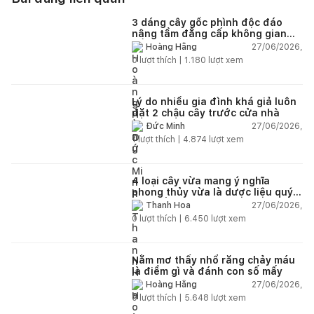
3 dáng cây gốc phình độc đáo
nâng tầm đẳng cấp không gian
sống
27/06/2026,
Hoàng Hằng
0
lượt thích |
1.180
lượt xem
Lý do nhiều gia đình khá giả luôn
đặt 2 chậu cây trước cửa nhà
27/06/2026,
Đức Minh
1
lượt thích |
4.874
lượt xem
4 loại cây vừa mang ý nghĩa
phong thủy vừa là dược liệu quý
nên trồng trong nhà
27/06/2026,
Thanh Hoa
0
lượt thích |
6.450
lượt xem
Nằm mơ thấy nhổ răng chảy máu
là điềm gì và đánh con số mấy
27/06/2026,
Hoàng Hằng
0
lượt thích |
5.648
lượt xem