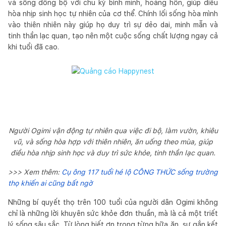
và sống đồng bộ với chu kỳ bình minh, hoàng hôn, giúp điều
hòa nhịp sinh học tự nhiên của cơ thể. Chính lối sống hòa mình
vào thiên nhiên này giúp họ duy trì sự dẻo dai, minh mẫn và
tinh thần lạc quan, tạo nên một cuộc sống chất lượng ngay cả
khi tuổi đã cao.
Người Ogimi vận động tự nhiên qua việc đi bộ, làm vườn, khiêu
vũ, và sống hòa hợp với thiên nhiên, ăn uống theo mùa, giúp
điều hòa nhịp sinh học và duy trì sức khỏe, tinh thần lạc quan.
>>> Xem thêm:
Cụ ông 117 tuổi hé lộ CÔNG THỨC sống trường
thọ khiến ai cũng bất ngờ
Những bí quyết thọ trên 100 tuổi của người dân Ogimi không
chỉ là những lời khuyên sức khỏe đơn thuần, mà là cả một triết
lý sống sâu sắc. Từ lòng biết ơn trong từng bữa ăn, sự gắn kết