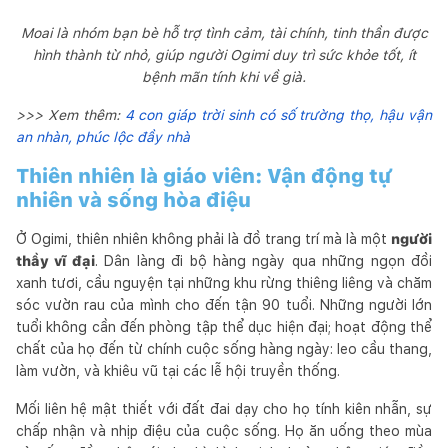
Moai là nhóm bạn bè hỗ trợ tình cảm, tài chính, tinh thần được
hình thành từ nhỏ, giúp người Ogimi duy trì sức khỏe tốt, ít
bệnh mãn tính khi về già.
>>> Xem thêm:
4 con giáp trời sinh có số trường thọ, hậu vận
an nhàn, phúc lộc đầy nhà
Thiên nhiên là giáo viên: Vận động tự
nhiên và sống hòa điệu
Ở Ogimi, thiên nhiên không phải là đồ trang trí mà là một
người
thầy vĩ đại
. Dân làng đi bộ hàng ngày qua những ngọn đồi
xanh tươi, cầu nguyện tại những khu rừng thiêng liêng và chăm
sóc vườn rau của mình cho đến tận 90 tuổi. Những người lớn
tuổi không cần đến phòng tập thể dục hiện đại; hoạt động thể
chất của họ đến từ chính cuộc sống hàng ngày: leo cầu thang,
làm vườn, và khiêu vũ tại các lễ hội truyền thống.
Mối liên hệ mật thiết với đất đai dạy cho họ tính kiên nhẫn, sự
chấp nhận và nhịp điệu của cuộc sống. Họ ăn uống theo mùa