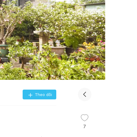
Theo dõi
7