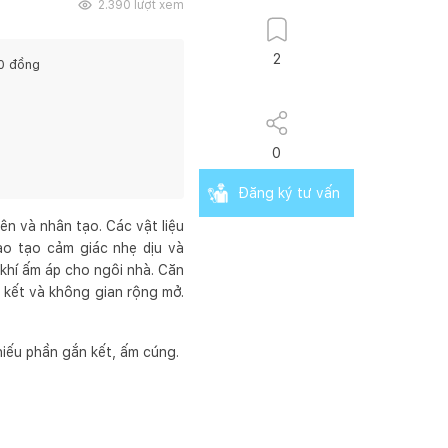
2.390
lượt xem
2
0
đồng
0
Đăng ký tư vấn
ên và nhân tạo. Các vật liệu
ạo tạo cảm giác nhẹ dịu và
khí ấm áp cho ngôi nhà. Căn
n kết và không gian rộng mở.
iếu phần gắn kết, ấm cúng.