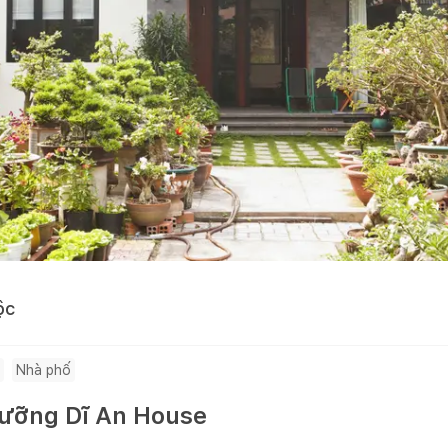
ộc
Nhà phố
dưỡng Dĩ An House