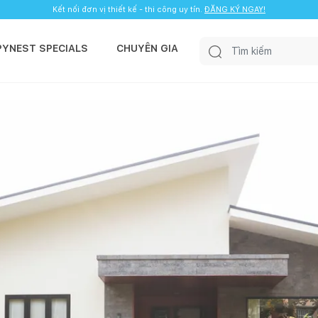
Kết nối đơn vị thiết kế - thi công uy tín.
ĐĂNG KÝ NGAY!
PYNEST SPECIALS
CHUYÊN GIA