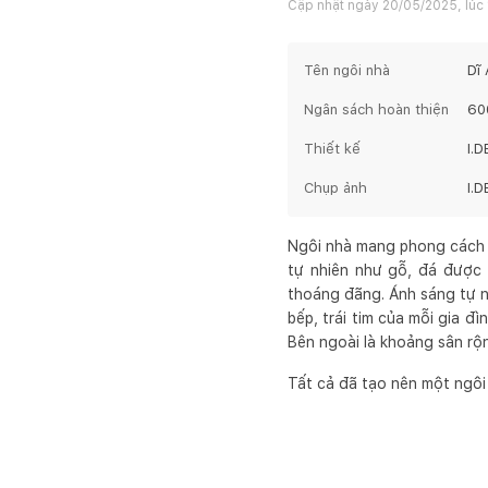
Cập nhật ngày
20/05/2025, lúc 
Tên ngôi nhà
Dĩ
Ngân sách hoàn thiện
60
Thiết kế
I.D
Chụp ảnh
I.D
Ngôi nhà mang phong cách ki
tự nhiên như gỗ, đá được 
thoáng đãng. Ánh sáng tự n
bếp, trái tim của mỗi gia đ
Bên ngoài là khoảng sân rộn
Tất cả đã tạo nên một ngôi