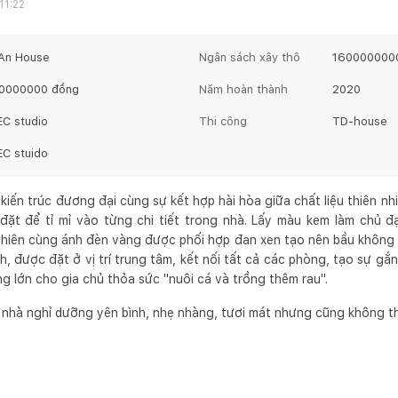
11:22
 An House
Ngân sách xây thô
160000000
0000000
đồng
Năm hoàn thành
2020
EC studio
Thi công
TD-house
EC stuido
ến trúc đương đại cùng sự kết hợp hài hòa giữa chất liệu thiên nhi
đặt để tỉ mỉ vào từng chi tiết trong nhà. Lấy màu kem làm chủ đ
hiên cùng ánh đèn vàng được phối hợp đan xen tạo nên bầu không 
ình, được đặt ở vị trí trung tâm, kết nối tất cả các phòng, tạo sự gắ
g lớn cho gia chủ thỏa sức "nuôi cá và trồng thêm rau".
 nhà nghỉ dưỡng yên bình, nhẹ nhàng, tươi mát nhưng cũng không th