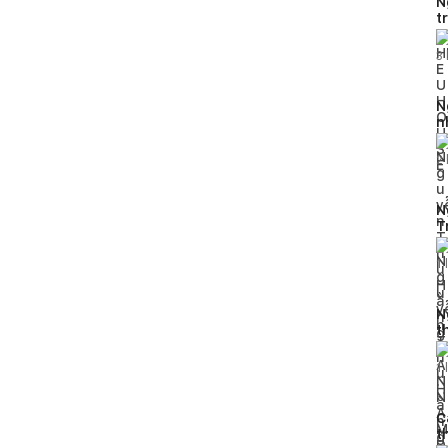
N
t
H
3
N
n
2
N
T
h
1
l
N
t
p
1
l
C
t