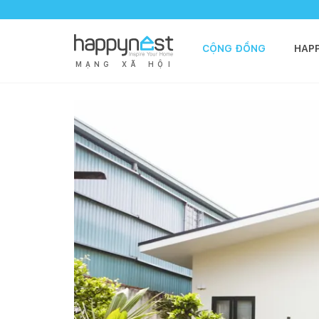
CỘNG ĐỒNG
HAP
M
Ạ
N
G
X
Ã
H
Ộ
I