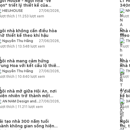
gơi House - Ngôi nhà "vẽ
LT H
rọn" triết lý thiết kế của
340m
IEUHOUSE
kiến
27/06/2026,
HIEUHOUSE
NN
kết 
lượt thích |
11.253
lượt xem
3
lượt 
gôi nhà không cần điều hòa
Nhà 
hờ thiết kế theo khí hậu
theo
sống
27/06/2026,
Nguyễn Thu Hằng
Th
lượt thích |
13.548
lượt xem
1
lượt 
gôi nhà mang cảm hứng
Nhà 
rung Hoa với kết cấu lộ thiên
nhà 
iện đại
chức
27/06/2026,
Nguyễn Thu Hằng
TN
ượt thích |
10.640
lượt xem
1
lượt 
gôi nhà mở giữa Hội An, nơi
5 điề
hiên nhiên trở thành một
kế b
hần của cuộc sống
27/06/2026,
AN NAM Design and
3A
Build
ượt thích |
11.211
lượt xem
2
lượt 
ải tạo nhà 300 năm tuổi
Ngôi
hành không gian sống hiện
thị, 