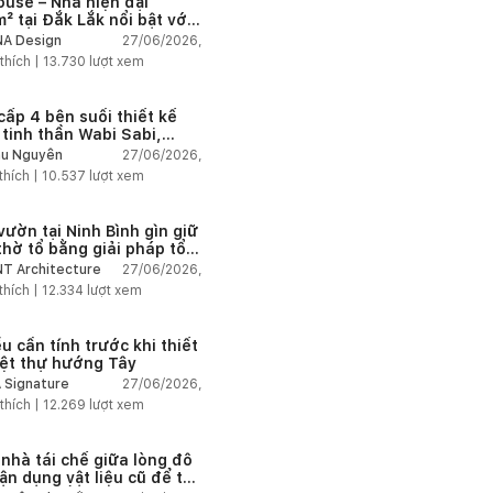
ouse – Nhà hiện đại
² tại Đắk Lắk nổi bật với
 trúc mở và hệ sân vườn
27/06/2026,
A Design
nối thiên nhiên
thích |
13.730
lượt xem
cấp 4 bên suối thiết kế
 tinh thần Wabi Sabi,
 chậm giữa thiên nhiên
27/06/2026,
u Nguyễn
thích |
10.537
lượt xem
vườn tại Ninh Bình gìn giữ
thờ tổ bằng giải pháp tổ
 lại không gian
27/06/2026,
T Architecture
thích |
12.334
lượt xem
u cần tính trước khi thiết
iệt thự hướng Tây
27/06/2026,
 Signature
thích |
12.269
lượt xem
 nhà tái chế giữa lòng đô
tận dụng vật liệu cũ để tạo