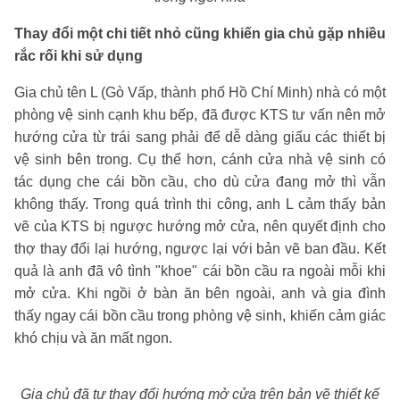
Thay đổi một chi tiết nhỏ cũng khiến gia chủ gặp nhiều
rắc rối khi sử dụng
Gia chủ tên L (Gò Vấp, thành phố Hồ Chí Minh) nhà có một
phòng vệ sinh cạnh khu bếp, đã được KTS tư vấn nên mở
hướng cửa từ trái sang phải để dễ dàng giấu các thiết bị
vệ sinh bên trong. Cụ thể hơn, cánh cửa nhà vệ sinh có
tác dụng che cái bồn cầu, cho dù cửa đang mở thì vẫn
không thấy. Trong quá trình thi công, anh L cảm thấy bản
vẽ của KTS bị ngược hướng mở cửa, nên quyết định cho
thợ thay đổi lại hướng, ngược lại với bản vẽ ban đầu. Kết
quả là anh đã vô tình "khoe" cái bồn cầu ra ngoài mỗi khi
mở cửa. Khi ngồi ở bàn ăn bên ngoài, anh và gia đình
thấy ngay cái bồn cầu trong phòng vệ sinh, khiến cảm giác
khó chịu và ăn mất ngon.
Gia chủ đã tự thay đổi hướng mở cửa trên bản vẽ thiết kế