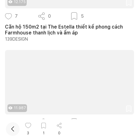
12.175
7
0
5
Căn hộ 150m2 tại The Estella thiết kế phong cách
Farmhouse thanh lịch và ấm áp
139DESIGN
Kết nối thiết kế, thi công
Mua sắm hoàn thiện nhà
11.987
5
0
3
Trình Cà Phê - Khi những vật liệu cũ được kể lại bằng
3
1
0
một ngôn ngữ thiết kế mới