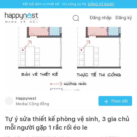
Kết nối đơn vị thiết kế - thi công uy tín.
ĐĂNG KÝ NGAY!
Đăng nhập
Đăng ký
M
Ạ
N
G
X
Ã
H
Ộ
I
Happynest
Theo dõi
Media/ Cộng đồng
Tự ý sửa thiết kế phòng vệ sinh, 3 gia chủ
mỗi người gặp 1 rắc rối éo le