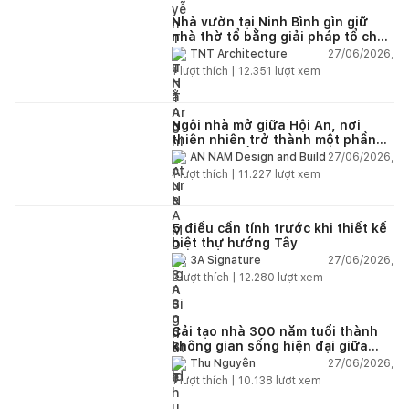
Nhà vườn tại Ninh Bình gìn giữ
nhà thờ tổ bằng giải pháp tổ chức
lại không gian
27/06/2026,
TNT Architecture
1
lượt thích |
12.351
lượt xem
Ngôi nhà mở giữa Hội An, nơi
thiên nhiên trở thành một phần
của cuộc sống
27/06/2026,
AN NAM Design and Build
1
lượt thích |
11.227
lượt xem
5 điều cần tính trước khi thiết kế
biệt thự hướng Tây
27/06/2026,
3A Signature
2
lượt thích |
12.280
lượt xem
Cải tạo nhà 300 năm tuổi thành
không gian sống hiện đại giữa
thiên nhiên
27/06/2026,
Thu Nguyễn
1
lượt thích |
10.138
lượt xem