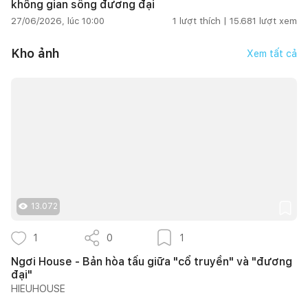
không gian sống đương đại
27/06/2026, lúc 10:00
1
lượt thích |
15.681
lượt xem
Kho ảnh
Xem tất cả
13.072
1
0
1
Ngơi House - Bản hòa tấu giữa "cổ truyền" và "đương
đại"
HIEUHOUSE