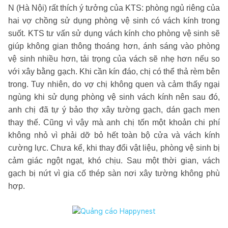
N (Hà Nội) rất thích ý tưởng của KTS: phòng ngủ riêng của
hai vợ chồng sử dụng phòng vệ sinh có vách kính trong
suốt. KTS tư vấn sử dụng vách kính cho phòng vệ sinh sẽ
giúp không gian thông thoáng hơn, ánh sáng vào phòng
vệ sinh nhiều hơn, tải trọng của vách sẽ nhẹ hơn nếu so
với xây bằng gạch. Khi cần kín đáo, chị có thể thả rèm bên
trong. Tuy nhiên, do vợ chị không quen và cảm thấy ngại
ngùng khi sử dụng phòng vệ sinh vách kính nên sau đó,
anh chị đã tự ý bảo thợ xây tường gạch, dán gạch men
thay thế. Cũng vì vậy mà anh chị tốn một khoản chi phí
không nhỏ vì phải dỡ bỏ hết toàn bộ cửa và vách kính
cường lực. Chưa kể, khi thay đổi vật liệu, phòng vệ sinh bị
cảm giác ngột ngạt, khó chịu. Sau một thời gian, vách
gạch bị nứt vì gia cố thép sàn nơi xây tường không phù
hợp.