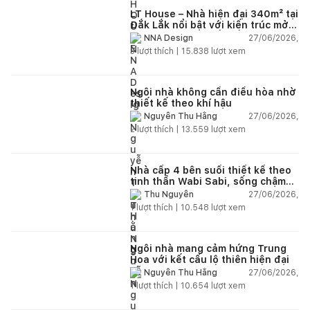
LT House – Nhà hiện đại 340m² tại
Đắk Lắk nổi bật với kiến trúc mở
và hệ sân vườn kết nối thiên
27/06/2026,
NNA Design
nhiên
3
lượt thích |
15.838
lượt xem
Ngôi nhà không cần điều hòa nhờ
thiết kế theo khí hậu
27/06/2026,
Nguyễn Thu Hằng
2
lượt thích |
13.559
lượt xem
Nhà cấp 4 bên suối thiết kế theo
tinh thần Wabi Sabi, sống chậm
giữa thiên nhiên
27/06/2026,
Thu Nguyễn
1
lượt thích |
10.548
lượt xem
Ngôi nhà mang cảm hứng Trung
Hoa với kết cấu lộ thiên hiện đại
27/06/2026,
Nguyễn Thu Hằng
1
lượt thích |
10.654
lượt xem