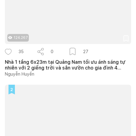
124.267
35
0
27
Nhà 1 tầng 6x23m tại Quảng Nam tối ưu ánh sáng tự
nhiên với 2 giếng trời và sân vườn cho gia đình 4
người
Nguyễn Huyền
2