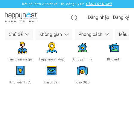
Kết nối đơn vị thiết kế - thi công uy tín.
ĐĂNG KÝ NGAY!
Đăng nhập
Đăng ký
M
Ạ
N
G
X
Ã
H
Ộ
I
Happynest — Cộng đồng làm nhà
Chủ đề
Không gian
Phong cách
Màu sắ
Tìm chuyên gia
Happynest Map
Chuyện nhà
Kho ảnh
Kho kiến thức
Thảo luận
Kho 360