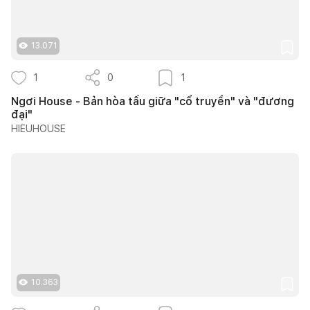
13.071
1
0
1
Ngơi House - Bản hòa tấu giữa "cổ truyền" và "đương
đại"
HIEUHOUSE
10.363