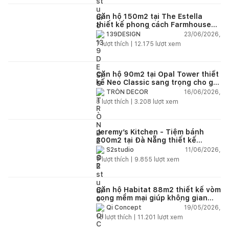
Căn hộ 150m2 tại The Estella
thiết kế phong cách Farmhouse
thanh lịch và ấm áp
23/06/2026,
139DESIGN
7
lượt thích |
12.175
lượt xem
Căn hộ 90m2 tại Opal Tower thiết
kế Neo Classic sang trọng cho gia
đình trẻ
16/06/2026,
TRÒN DECOR
8
lượt thích |
3.208
lượt xem
Jeremy’s Kitchen - Tiệm bánh
300m2 tại Đà Nẵng thiết kế
phong cách công nghiệp hiện đại
11/06/2026,
S2studio
ngập tràn ánh sáng tự nhiên
7
lượt thích |
9.855
lượt xem
Căn hộ Habitat 88m2 thiết kế vòm
cong mềm mại giúp không gian
sống hiện đại trở nên ấm áp hơn
19/05/2026,
Qi Concept
15
lượt thích |
11.201
lượt xem