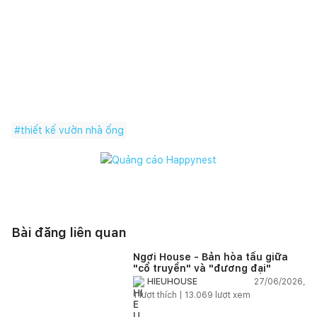
#
thiết kế vườn nhà ống
Bài đăng liên quan
Ngơi House - Bản hòa tấu giữa
"cổ truyền" và "đương đại"
27/06/2026,
HIEUHOUSE
1
lượt thích |
13.069
lượt xem