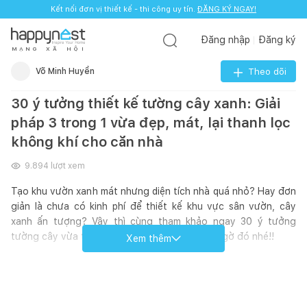
Kết nối đơn vị thiết kế - thi công uy tín.
ĐĂNG KÝ NGAY!
Đăng nhập
Đăng ký
M
Ạ
N
G
X
Ã
H
Ộ
I
Võ Minh Huyền
Theo dõi
30 ý tưởng thiết kế tường cây xanh: Giải
pháp 3 trong 1 vừa đẹp, mát, lại thanh lọc
không khí cho căn nhà
9.894
lượt xem
Tạo khu vườn xanh mát nhưng diện tích nhà quá nhỏ? Hay đơn
giản là chưa có kinh phí để thiết kế khu vực sân vườn, cây
xanh ấn tượng? Vậy thì cùng tham khảo ngay 30 ý tưởng
tường cây vừa tiết kiệm diện tích mà đẹp bất ngờ đó nhé!!
Xem thêm
*Tham khảo
Hướng dẫn đăng bài trên website Happynest tại
đây
để kết nối với cộng đồng
Happynest
nhé.