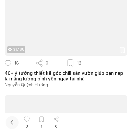
31.188
Kết nối thiết kế, thi công
18
0
12
40+ ý tưởng thiết kế góc chill sân vườn giúp bạn nạp
Mua sắm hoàn thiện nhà
lại năng lượng bình yên ngay tại nhà
Nguyễn Quỳnh Hương
8
1
0