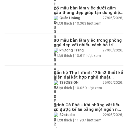
25 mẫu bàn làm việc dưới gầm
cầu thang đẹp giúp tận dụng diện
tích tưởng chừng bị bỏ quên
27/06/2026,
Quân Hoàng
4
lượt thích |
10.363
lượt xem
30 mẫu bàn làm việc trong phòng
ngủ đẹp với nhiều cách bố trí
thông minh cho mọi diện tích
27/06/2026,
Phương Trang
4
lượt thích |
10.611
lượt xem
Căn hộ The Infiniti 175m2 thiết kế
hiện đại kết hợp nghệ thuật
Modern Art đầy cảm xúc
25/06/2026,
139DESIGN
6
lượt thích |
10.059
lượt xem
Trình Cà Phê - Khi những vật liệu
cũ được kể lại bằng một ngôn ngữ
thiết kế mới
22/06/2026,
S2studio
5
lượt thích |
11.987
lượt xem