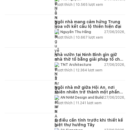
1
lượt thích |
10.565
lượt xem
Ngôi nhà mang cảm hứng Trung
Hoa với kết cấu lộ thiên hiện đại
27/06/2026,
Nguyễn Thu Hằng
1
lượt thích |
10.667
lượt xem
Nhà vườn tại Ninh Bình gìn giữ
nhà thờ tổ bằng giải pháp tổ chức
lại không gian
27/06/2026,
TNT Architecture
1
lượt thích |
12.364
lượt xem
Ngôi nhà mở giữa Hội An, nơi
thiên nhiên trở thành một phần
của cuộc sống
27/06/2026,
AN NAM Design and Build
1
lượt thích |
11.241
lượt xem
5 điều cần tính trước khi thiết kế
biệt thự hướng Tây