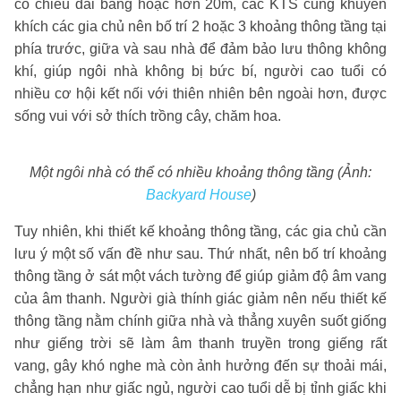
có chiều dài bằng hoặc hơn 20m, các KTS cũng khuyến
khích các gia chủ nên bố trí 2 hoặc 3 khoảng thông tầng tại
phía trước, giữa và sau nhà để đảm bảo lưu thông không
khí, giúp ngôi nhà không bị bức bí, người cao tuổi có
nhiều cơ hội kết nối với thiên nhiên bên ngoài hơn, được
sống vui với sở thích trồng cây, chăm hoa.
Một ngôi nhà có thể có nhiều khoảng thông tầng (Ảnh:
Backyard House
)
Tuy nhiên, khi thiết kế khoảng thông tầng, các gia chủ cần
lưu ý một số vấn đề như sau. Thứ nhất, nên bố trí khoảng
thông tầng ở sát một vách tường để giúp giảm độ âm vang
của âm thanh. Người già thính giác giảm nên nếu thiết kế
thông tầng nằm chính giữa nhà và thẳng xuyên suốt giống
như giếng trời sẽ làm âm thanh truyền trong giếng rất
vang, gây khó nghe mà còn ảnh hưởng đến sự thoải mái,
chẳng hạn như giấc ngủ, người cao tuổi dễ bị tỉnh giấc khi