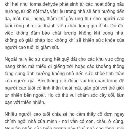
khí hại như formaldehyde phát sinh từ các hoạt động nấu
nướng, từ đồ nội thất, vật liệu trong nhà sẽ ảnh hưởng đến
da, mắt, mũi, họng, thậm chí gây ung thư cho người cao
tuổi cũng như các thành viên khác trong gia đình. Do đó,
việc không đảm bảo chất lượng không khí trong nhà,
không có giải pháp lọc không khí sẽ khiến sức khỏe của
người cao tuổi bị giảm sút.
Ngoài ra, việc sử dụng hết quỹ đất cho các khu vực công
năng khác mà thiếu đi giếng trời hoặc các khoảng thông
tầng cũng ảnh hưởng không nhỏ đến sức khỏe tinh thần
của người già. Bởi thông gió đóng vai trò quan trọng để
người cao tuổi có tinh thần thoải mái, gần gũi với thế giới
tự nhiên bên ngoài. Họ có thú vui chăm sóc cây cối, làm
bạn với thiên nhiên.
Nhiều người cao tuổi chia sẻ họ cảm thấy cô đơn ngay
chính ngôi nhà của mình - nơi vẫn có con, cháu ở cùng.
Nguyên nhân của hiện tượng này là vì nhà cao tầng, mỗi