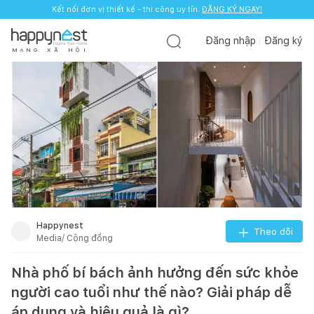
Kết nối đơn vị thiết kế - thi công uy tín.
Kết nối đơn vị thiết kế - thi công uy tín.
ĐĂNG KÝ NGAY!
ĐĂNG KÝ NGAY!
Đăng nhập
Đăng ký
M
Ạ
N
G
X
Ã
H
Ộ
I
Happynest
Theo dõi
Media/ Cộng đồng
Nhà phố bí bách ảnh hưởng đến sức khỏe
người cao tuổi như thế nào? Giải pháp dễ
áp dụng và hiệu quả là gì?