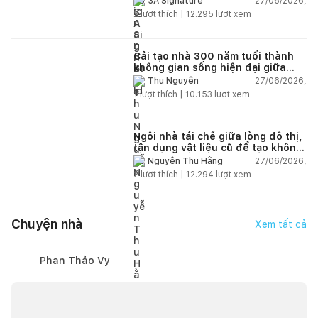
27/06/2026,
3A Signature
2
lượt thích |
12.295
lượt xem
Cải tạo nhà 300 năm tuổi thành
không gian sống hiện đại giữa
thiên nhiên
27/06/2026,
Thu Nguyễn
1
lượt thích |
10.153
lượt xem
Ngôi nhà tái chế giữa lòng đô thị,
tận dụng vật liệu cũ để tạo không
gian sống linh hoạt
27/06/2026,
Nguyễn Thu Hằng
2
lượt thích |
12.294
lượt xem
Chuyện nhà
Xem tất cả
Phan Thảo Vy