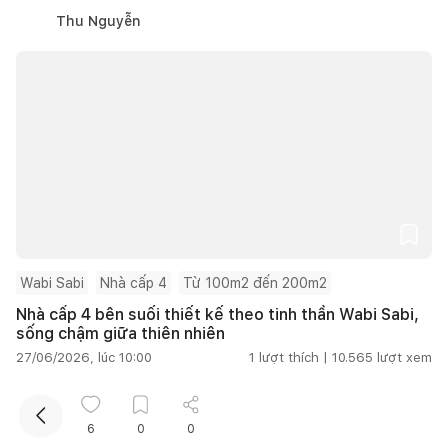
Thu Nguyễn
Kết nối thiết kế, thi công
Mua sắm hoàn thiện nhà
Wabi Sabi
Nhà cấp 4
Từ 100m2 đến 200m2
Nhà cấp 4 bên suối thiết kế theo tinh thần Wabi Sabi,
sống chậm giữa thiên nhiên
27/06/2026, lúc 10:00
1
lượt thích |
10.565
lượt xem
Nguyễn Thu Hằng
6
0
0