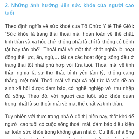
2. Những ảnh hưởng đến sức khỏe của người cao
tuổi
Theo định nghĩa về sức khoẻ của Tổ Chức Y tế Thế Giới:
“Sức khỏe là trạng thái thoải mái hoàn toàn về thể chất,
tinh thần và xã hội, chứ không phải là chỉ là không có bệnh
tật hay tàn phế”. Thoải mái về mặt thể chất nghĩa là hoạt
động thể lực, ăn, ngủ,… tất cả các hoạt động sống đều ở
trạng thái tốt nhất phù hợp với lứa tuổi. Thoải mái về tinh
thần nghĩa là sự thư thái, bình yên tâm lý, không căng
thẳng, mệt mỏi. Thoải mái về mặt xã hội tức là vấn đề an
sinh xã hội được đảm bảo, có nghề nghiệp với thu nhập
đủ sống. Theo đó, với người cao tuổi, sức khỏe quan
trọng nhất là sự thoải mái về mặt thể chất và tinh thần.
Tuy nhiên với thực trạng nhà ở đô thị hiện nay, thật khó để
người cao tuổi có cuộc sống thoải mái, đảm bảo điều kiện
an toàn sức khỏe trong không gian nhà ở. Cụ thể, nhà ống