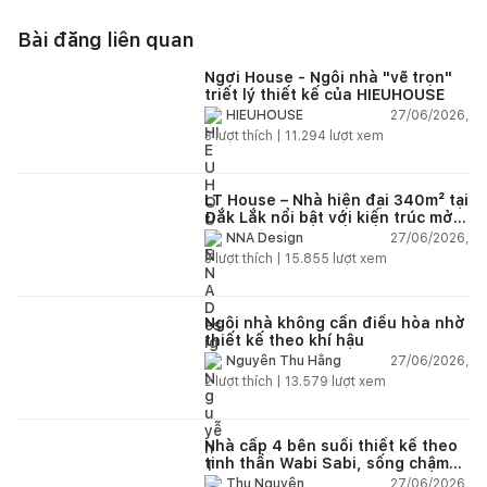
Bài đăng liên quan
Ngơi House - Ngôi nhà "vẽ trọn"
triết lý thiết kế của HIEUHOUSE
27/06/2026,
HIEUHOUSE
3
lượt thích |
11.294
lượt xem
LT House – Nhà hiện đại 340m² tại
Đắk Lắk nổi bật với kiến trúc mở
và hệ sân vườn kết nối thiên
27/06/2026,
NNA Design
nhiên
3
lượt thích |
15.855
lượt xem
Ngôi nhà không cần điều hòa nhờ
thiết kế theo khí hậu
27/06/2026,
Nguyễn Thu Hằng
2
lượt thích |
13.579
lượt xem
Nhà cấp 4 bên suối thiết kế theo
tinh thần Wabi Sabi, sống chậm
giữa thiên nhiên
27/06/2026,
Thu Nguyễn