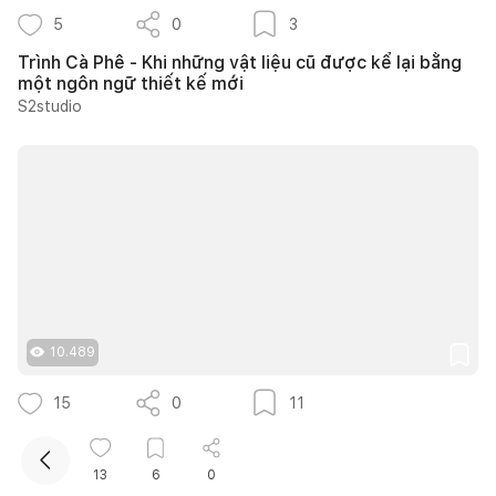
5
0
3
Trình Cà Phê - Khi những vật liệu cũ được kể lại bằng
một ngôn ngữ thiết kế mới
S2studio
Kết nối thiết kế, thi công
Mua sắm hoàn thiện nhà
10.489
15
0
11
20 ý tưởng thiết kế cửa sổ giếng trời giúp phòng ngủ
cuối nhà luôn thông thoáng
13
6
0
Nguyễn Quỳnh Hương