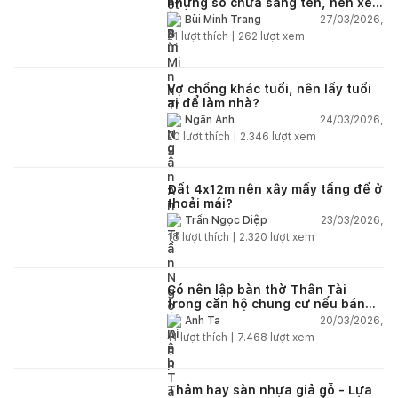
nhưng sổ chưa sang tên, nên xem
tuổi ai?
27/03/2026,
Bùi Minh Trang
21
lượt thích |
262
lượt xem
Vợ chồng khác tuổi, nên lấy tuổi
ai để làm nhà?
24/03/2026,
Ngân Anh
20
lượt thích |
2.346
lượt xem
Đất 4x12m nên xây mấy tầng để ở
thoải mái?
23/03/2026,
Trần Ngọc Diệp
18
lượt thích |
2.320
lượt xem
Có nên lập bàn thờ Thần Tài
trong căn hộ chung cư nếu bán
hàng online?
20/03/2026,
Anh Ta
11
lượt thích |
7.468
lượt xem
Thảm hay sàn nhựa giả gỗ - Lựa