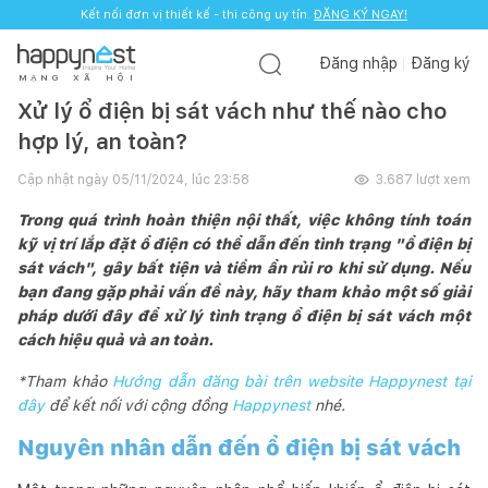
Kết nối đơn vị thiết kế - thi công uy tín.
ĐĂNG KÝ NGAY!
Đăng nhập
Đăng ký
M
Ạ
N
G
X
Ã
H
Ộ
I
Xử lý ổ điện bị sát vách như thế nào cho
hợp lý, an toàn?
Cập nhật ngày
05/11/2024, lúc 23:58
3.687
lượt xem
Trong quá trình hoàn thiện nội thất, việc không tính toán
kỹ vị trí lắp đặt ổ điện có thể dẫn đến tình trạng "ổ điện bị
sát vách", gây bất tiện và tiềm ẩn rủi ro khi sử dụng. Nếu
bạn đang gặp phải vấn đề này, hãy tham khảo một số giải
pháp dưới đây để xử lý tình trạng ổ điện bị sát vách một
cách hiệu quả và an toàn.
*Tham khảo
Hướng dẫn đăng bài trên website Happynest tại
đây
để kết nối với cộng đồng
Happynest
nhé.
Nguyên nhân dẫn đến ổ điện bị sát vách