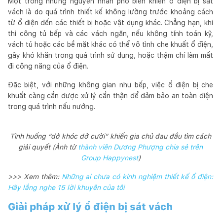
Một trong những nguyên nhân phổ biến khiến ổ điện bị sát
vách là do quá trình thiết kế không lường trước khoảng cách
từ ổ điện đến các thiết bị hoặc vật dụng khác. Chẳng hạn, khi
thi công tủ bếp và các vách ngăn, nếu không tính toán kỹ,
vách tủ hoặc các bề mặt khác có thể vô tình che khuất ổ điện,
gây khó khăn trong quá trình sử dụng, hoặc thậm chí làm mất
đi công năng của ổ điện.
Đặc biệt, với những không gian như bếp, việc ổ điện bị che
khuất càng cần được xử lý cẩn thận để đảm bảo an toàn điện
trong quá trình nấu nướng.
Tình huống “dở khóc dở cười” khiến gia chủ đau đầu tìm cách
giải quyết (Ảnh từ
thành viên Dương Phượng chia sẻ trên
Group Happynest
)
>>> Xem thêm:
Những ai chưa có kinh nghiệm thiết kế ổ điện:
Hãy lắng nghe 15 lời khuyên của tôi
Giải pháp xử lý ổ điện bị sát vách