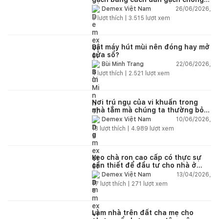
gạch có được không?
26/06/2026,
Demex Việt Nam
8
lượt thích |
3.515
lượt xem
Bật máy hút mùi nên đóng hay mở
cửa sổ?
22/06/2026,
Bùi Minh Trang
4
lượt thích |
2.521
lượt xem
Nơi trú ngụ của vi khuẩn trong
nhà tắm mà chúng ta thường bỏ
qua
10/06/2026,
Demex Việt Nam
13
lượt thích |
4.989
lượt xem
Keo chà ron cao cấp có thực sự
cần thiết để đầu tư cho nhà ở
dân dụng?
13/04/2026,
Demex Việt Nam
17
lượt thích |
271
lượt xem
Làm nhà trên đất cha mẹ cho