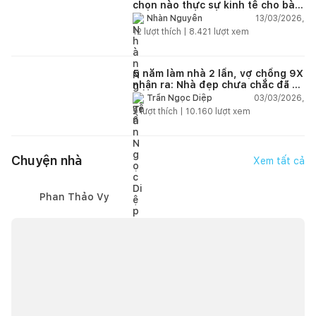
chọn nào thực sự kinh tế cho bài
toán lâu dài?
13/03/2026,
Nhàn Nguyễn
12
lượt thích |
8.421
lượt xem
5 năm làm nhà 2 lần, vợ chồng 9X
nhận ra: Nhà đẹp chưa chắc đã dễ
sống!
03/03/2026,
Trần Ngọc Diệp
9
lượt thích |
10.160
lượt xem
Chuyện nhà
Xem tất cả
Phan Thảo Vy