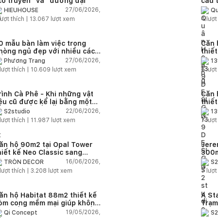
cổ truyền" và "đương đại"
cầu 
diện
27/06/2026,
HIEUHOUSE
Qu
quê
ượt thích |
13.067
lượt xem
4
lượt
0 mẫu bàn làm việc trong
Căn 
hòng ngủ đẹp với nhiều cách
thiế
ố trí thông minh cho mọi diện
thuậ
27/06/2026,
Phương Trang
13
ích
lượt thích |
10.609
lượt xem
6
lượt
rình Cà Phê - Khi những vật
Căn 
iệu cũ được kể lại bằng một
thiế
gôn ngữ thiết kế mới
Farm
22/06/2026,
S2studio
13
áp
lượt thích |
11.987
lượt xem
7
lượt
ăn hộ 90m2 tại Opal Tower
Jere
hiết kế Neo Classic sang
300m
rọng cho gia đình trẻ
phon
16/06/2026,
TRÒN DECOR
S2
đại 
lượt thích |
3.208
lượt xem
7
lượt
nhiê
ăn hộ Habitat 88m2 thiết kế
A St
òm cong mềm mại giúp không
Trạm
ian sống hiện đại trở nên ấm
cảm 
19/05/2026,
Qi Concept
S2