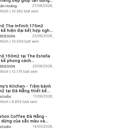
thang đẹp giúp tận dụng
 tích tưởng chừng bị bỏ
27/06/2026,
ân Hoàng
n
 thích |
10.362
lượt xem
hộ The Infiniti 175m2
t kế hiện đại kết hợp nghệ
t Modern Art đầy cảm xúc
25/06/2026,
9DESIGN
 thích |
10.059
lượt xem
hộ 150m2 tại The Estella
t kế phong cách
house thanh lịch và ấm
23/06/2026,
9DESIGN
 thích |
12.174
lượt xem
my’s Kitchen - Tiệm bánh
2 tại Đà Nẵng thiết kế
g cách công nghiệp hiện
11/06/2026,
studio
ngập tràn ánh sáng tự
 thích |
9.855
lượt xem
n
ation Coffee Đà Nẵng -
 dừng của sắc màu và
hứng
14/05/2026,
studio