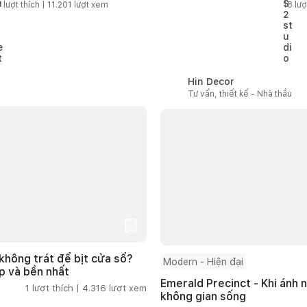
p hơn
5
lượt thích |
11.201
lượt xem
18
lượ
Hin Decor
Tư vấn, thiết kế - Nhà thầu
không trát để bịt cửa sổ?
Modern - Hiện đại
p và bền nhất
Emerald Precinct - Khi ánh n
1
lượt thích |
4.316
lượt xem
không gian sống