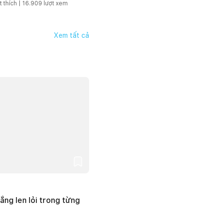
t thích |
16.909
lượt xem
Xem tất cả
ắng len lỏi trong từng