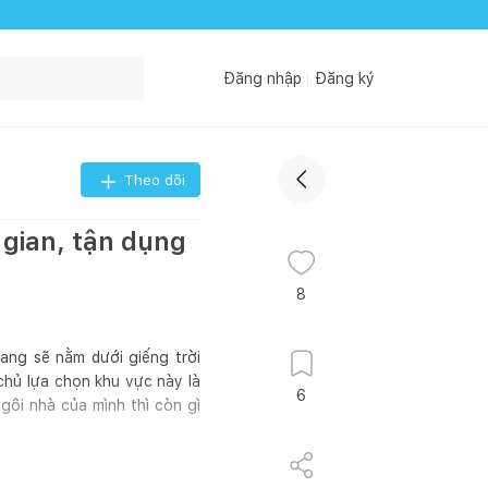
Đăng nhập
Đăng ký
Theo dõi
 gian, tận dụng
8
ang sẽ nằm dưới giếng trời
chủ lựa chọn khu vực này là
6
ngôi nhà của mình thì còn gì
ới có.