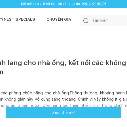
Kết nối đơn vị thiết kế - thi công uy tín.
ĐĂNG KÝ NGAY!
PYNEST SPECIALS
CHUYÊN GIA
nh lang cho nhà ống, kết nối các không
ãn
o các phòng chức năng cho nhà ống.Thông thường, khoảng hành l
 không gian này vô cùng sáng thoáng. Chính vì vậy không ít gia 
hững âu lo bên ngoài, đón nắng gió thiên nhiên, chill trong chính 
Xem thêm
h lang tạo những góc thư giãn độc đáo, riêng biệt mà chỉ nhà bạn m