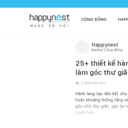
CỘNG ĐỒNG
HAP
M
Ạ
N
G
X
Ã
H
Ộ
I
Happynest
Media/ Cộng đồng
25+ thiết kế hà
làm góc thư gi
3.369
lượt xem
Hành lang tạo liên kết ch
hoặc khoảng thông tầng nên
góc nhỏ thư giãn, gác lại n
tuyệt hơn.
Tham khảo 25+ thiết kế hàn