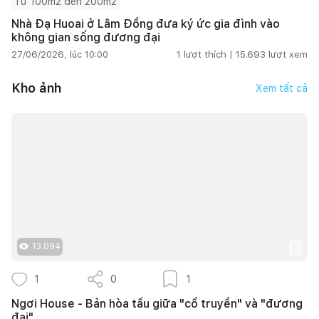
Từ 100m2 đến 200m2
Nhà Đạ Huoai ở Lâm Đồng đưa ký ức gia đình vào
không gian sống đương đại
27/06/2026, lúc 10:00
1
lượt thích |
15.693
lượt xem
Kho ảnh
Xem tất cả
13.094
1
0
1
Ngơi House - Bản hòa tấu giữa "cổ truyền" và "đương
đại"