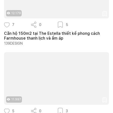
12.179
7
0
5
Căn hộ 150m2 tại The Estella thiết kế phong cách
Farmhouse thanh lịch và ấm áp
139DESIGN
11.997
5
0
3