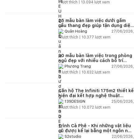
1
lượt thích |
13.094
lượt xem
25 mẫu bàn làm việc dưới gầm
cầu thang đẹp giúp tận dụng diện
tích tưởng chừng bị bỏ quên
27/06/2026,
Quân Hoàng
4
lượt thích |
10.377
lượt xem
30 mẫu bàn làm việc trong phòng
ngủ đẹp với nhiều cách bố trí
thông minh cho mọi diện tích
27/06/2026,
Phương Trang
4
lượt thích |
10.632
lượt xem
Căn hộ The Infiniti 175m2 thiết kế
hiện đại kết hợp nghệ thuật
Modern Art đầy cảm xúc
25/06/2026,
139DESIGN
6
lượt thích |
10.072
lượt xem
Trình Cà Phê - Khi những vật liệu
cũ được kể lại bằng một ngôn ngữ
thiết kế mới
22/06/2026,
S2studio