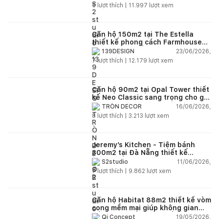
5
lượt thích |
11.997
lượt xem
Căn hộ 150m2 tại The Estella
thiết kế phong cách Farmhouse
thanh lịch và ấm áp
23/06/2026,
139DESIGN
7
lượt thích |
12.179
lượt xem
Căn hộ 90m2 tại Opal Tower thiết
kế Neo Classic sang trọng cho gia
đình trẻ
16/06/2026,
TRÒN DECOR
8
lượt thích |
3.213
lượt xem
Jeremy’s Kitchen - Tiệm bánh
300m2 tại Đà Nẵng thiết kế
phong cách công nghiệp hiện đại
11/06/2026,
S2studio
ngập tràn ánh sáng tự nhiên
7
lượt thích |
9.862
lượt xem
Căn hộ Habitat 88m2 thiết kế vòm
cong mềm mại giúp không gian
sống hiện đại trở nên ấm áp hơn
19/05/2026,
Qi Concept