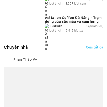
15
lượt thích |
11.207
lượt xem
A Station Coffee Đà Nẵng - Trạm
dừng của sắc màu và cảm hứng
14/05/2026,
S2studio
18
lượt thích |
16.919
lượt xem
Chuyện nhà
Xem tất cả
Phan Thảo Vy