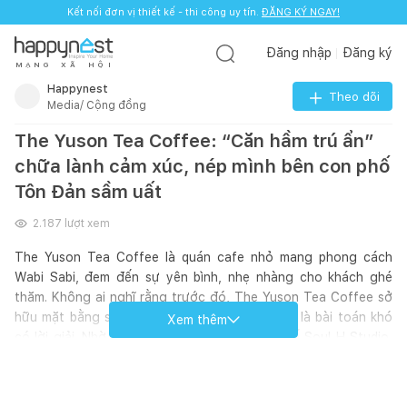
Kết nối đơn vị thiết kế - thi công uy tín.
ĐĂNG KÝ NGAY!
Đăng nhập
Đăng ký
M
Ạ
N
G
X
Ã
H
Ộ
I
Happynest
Theo dõi
Media/ Cộng đồng
The Yuson Tea Coffee: “Căn hầm trú ẩn”
chữa lành cảm xúc, nép mình bên con phố
Tôn Đản sầm uất
2.187
lượt xem
The Yuson Tea Coffee là quán cafe nhỏ mang phong cách
Wabi Sabi, đem đến sự yên bình, nhẹ nhàng cho khách ghé
thăm. Không ai nghĩ rằng trước đó, The Yuson Tea Coffee sở
hữu mặt bằng sâu, cao cứng nhắc tưởng như là bài toán khó
Xem thêm
có lời giải. Nhờ sự khéo léo của nhóm thiết kế Soul H Studio,
công trình được hoàn thiện trở thành nơi chữa lành cảm xúc,
sạc lại năng lượng cho mọi người. Thiết kế trong không gian
The Yuson Tea Coffee tập trung vào các đường cong uốn