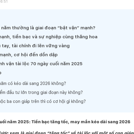
16:51
i năm thường là giai đoạn “bật vận” mạnh?
mạnh, tiền bạc và sự nghiệp cùng thăng hoa
u tay, tài chính đi lên vững vàng
 mạnh, cơ hội đến dồn dập
h vận tài lộc 70 ngày cuối năm 2025
p
năm có kéo dài sang 2026 không?
ểm đầu tư lớn trong giai đoạn này không?
ộc ba con giáp trên thì có cơ hội gì không?
cuối năm 2025: Tiền bạc tăng tốc, may mắn kéo dài sang 2026
c xem là giai đoạn “tăng tốc” về tài lộc với một số con giáp,