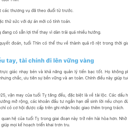
t các thương vụ đã theo đuổi từ trước.
c thử sức với dự án mới có tính toán.
ang có sẵn lợi thế thay vì dàn trải quá nhiều hướng.
quyết đoán, tuổi Thìn có thể thu về thành quả rõ rệt trong thời g
ều tay, tài chính đi lên vững vàng
trực giác nhạy bén và khả năng quản lý tiền bạc tốt. Họ không p
ưng chắc, ưu tiên sự bền vững và an toàn. Chính điều này giúp tuổ
5, vận may của tuổi Tỵ tăng đều, đặc biệt là về tài lộc. Các dấu h
hướng mở rộng, các khoản đầu tư ngắn hạn dễ sinh lời nếu chọn đú
 chí có cơ hội được cấp trên ghi nhận hoặc giao thêm trọng trách.
 quan hệ của tuổi Tỵ trong giai đoạn này trở nên hài hòa hơn. Nhờ
 giúp mọi kế hoạch triển khai trơn tru.