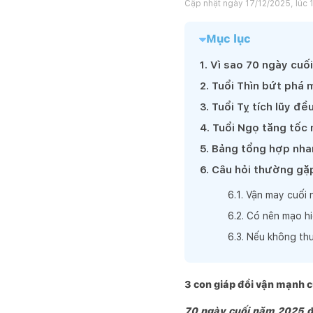
Cập nhật ngày
17/12/2025, lúc 
Mục lục
1
.
Vì sao 70 ngày cuố
2
.
Tuổi Thìn bứt phá 
3
.
Tuổi Tỵ tích lũy đề
4
.
Tuổi Ngọ tăng tốc
5
.
Bảng tổng hợp nhan
6
.
Câu hỏi thường gặ
6
.
1
.
Vận may cuối 
6
.
2
.
Có nên mạo hi
6
.
3
.
Nếu không thu
3 con giáp đổi vận mạnh 
70 ngày cuối năm 2025 đượ