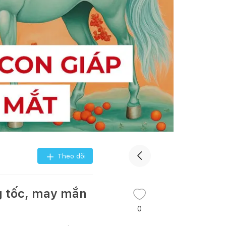
Theo dõi
g tốc, may mắn
0