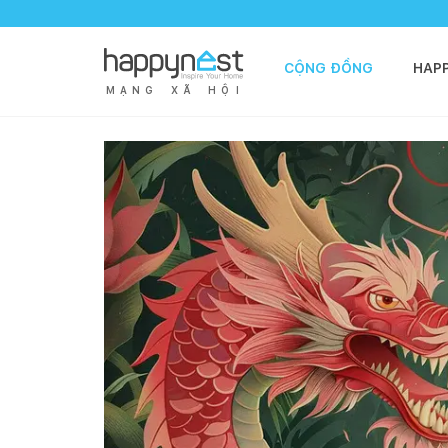
CỘNG ĐỒNG
HAP
M
Ạ
N
G
X
Ã
H
Ộ
I