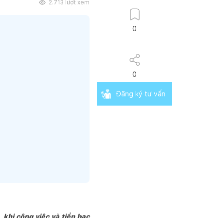
2.713
lượt xem
0
0
Đăng ký tư vấn
 khi công việc và tiền bạc