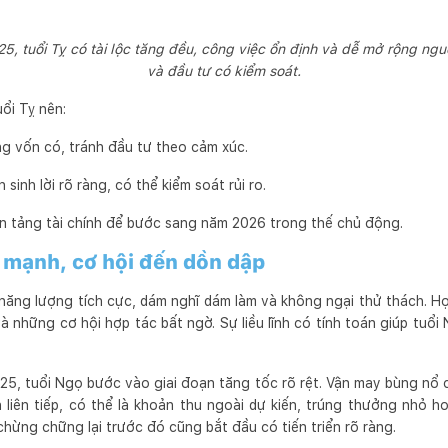
, tuổi Tỵ có tài lộc tăng đều, công việc ổn định và dễ mở rộng ngu
và đầu tư có kiểm soát.
ổi Tỵ nên:
ng vốn có, tránh đầu tư theo cảm xúc.
sinh lời rõ ràng, có thể kiểm soát rủi ro.
n tảng tài chính để bước sang năm 2026 trong thế chủ động.
 mạnh, cơ hội đến dồn dập
năng lượng tích cực, dám nghĩ dám làm và không ngại thử thách. 
à những cơ hội hợp tác bất ngờ. Sự liều lĩnh có tính toán giúp tuổi
5, tuổi Ngọ bước vào giai đoạn tăng tốc rõ rệt. Vận may bùng nổ cả
 liên tiếp, có thể là khoản thu ngoài dự kiến, trúng thưởng nhỏ 
hừng chững lại trước đó cũng bắt đầu có tiến triển rõ ràng.