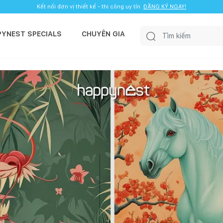
Kết nối đơn vị thiết kế - thi công uy tín.
ĐĂNG KÝ NGAY!
PYNEST SPECIALS
CHUYÊN GIA