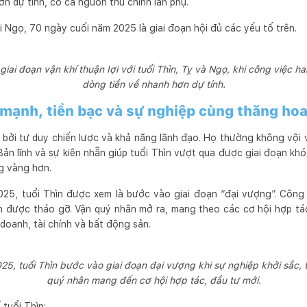
n dự tính, có cả nguồn thu chính lẫn phụ.
ổi Ngọ, 70 ngày cuối năm 2025 là giai đoạn hội đủ các yếu tố trên.
iai đoạn vận khí thuận lợi với tuổi Thìn, Tỵ và Ngọ, khi công việc h
dòng tiền về nhanh hơn dự tính.
 mạnh, tiền bạc và sự nghiệp cùng thăng ho
 bởi tư duy chiến lược và khả năng lãnh đạo. Họ thường không vội 
 Bản lĩnh và sự kiên nhẫn giúp tuổi Thìn vượt qua được giai đoạn 
g vàng hơn.
25, tuổi Thìn được xem là bước vào giai đoạn “đại vượng”. Công v
 được tháo gỡ. Vận quý nhân mở ra, mang theo các cơ hội hợp tác
 doanh, tài chính và bất động sản.
5, tuổi Thìn bước vào giai đoạn đại vượng khi sự nghiệp khởi sắc, 
quý nhân mang đến cơ hội hợp tác, đầu tư mới.
 tuổi Thìn: