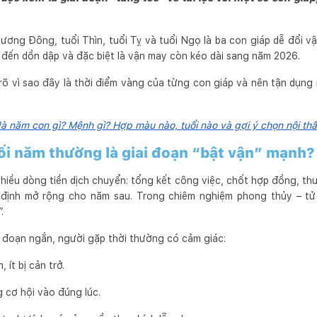
ương Đông, tuổi Thìn, tuổi Tỵ và tuổi Ngọ là ba con giáp dễ đổi v
u đến dồn dập và đặc biệt là vận may còn kéo dài sang năm 2026.
 rõ vì sao đây là thời điểm vàng của từng con giáp và nên tận dụn
à năm con gì? Mệnh gì? Hợp màu nào, tuổi nào và gợi ý chọn nội th
ối năm thường là giai đoạn “bật vận” mạnh?
nhiều dòng tiền dịch chuyển: tổng kết công việc, chốt hợp đồng, t
định mở rộng cho năm sau. Trong chiêm nghiệm phong thủy – tử v
.
ai đoạn ngắn, người gặp thời thường có cảm giác:
 ít bị cản trở.
 cơ hội vào đúng lúc.