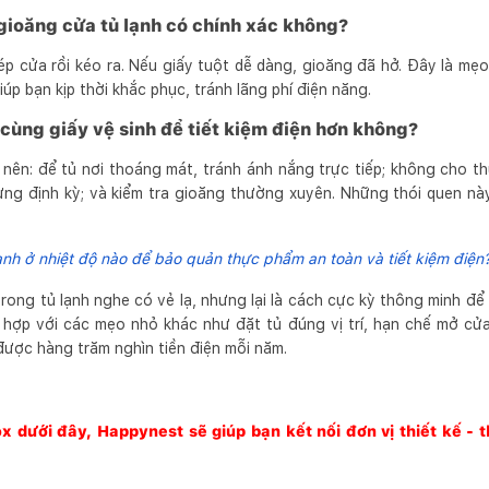
 gioăng cửa tủ lạnh có chính xác không?
p cửa rồi kéo ra. Nếu giấy tuột dễ dàng, gioăng đã hở. Đây là mẹo
giúp bạn kịp thời khắc phục, tránh lãng phí điện năng.
cùng giấy vệ sinh để tiết kiệm điện hơn không?
 nên: để tủ nơi thoáng mát, tránh ánh nắng trực tiếp; không cho t
ưng định kỳ; và kiểm tra gioăng thường xuyên. Những thói quen này 
ạnh ở nhiệt độ nào để bảo quản thực phẩm an toàn và tiết kiệm điện
rong tủ lạnh nghe có vẻ lạ, nhưng lại là cách cực kỳ thông minh đ
t hợp với các mẹo nhỏ khác như đặt tủ đúng vị trí, hạn chế mở cửa
được hàng trăm nghìn tiền điện mỗi năm.
box dưới đây,
Happynest
sẽ giúp bạn kết nối đơn vị thiết kế - 