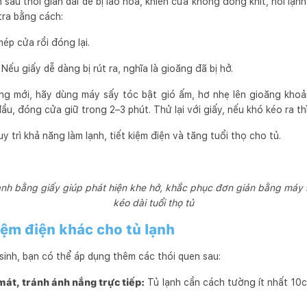
 sau thời gian dài dễ bị lão hóa, khiến cửa không đóng khít, hơi lạnh
tra bằng cách:
ép cửa rồi đóng lại.
Nếu giấy dễ dàng bị rút ra, nghĩa là gioăng đã bị hở.
ăng mới, hãy dùng máy sấy tóc bật gió ấm, hơ nhẹ lên gioăng khoả
ầu, đóng cửa giữ trong 2–3 phút. Thử lại với giấy, nếu khó kéo ra thì
 trì khả năng làm lạnh, tiết kiệm điện và tăng tuổi thọ cho tủ.
lạnh bằng giấy giúp phát hiện khe hở, khắc phục đơn giản bằng máy s
kéo dài tuổi thọ tủ
iệm điện khác cho tủ lạnh
sinh, bạn có thể áp dụng thêm các thói quen sau:
mát, tránh ánh nắng trực tiếp:
Tủ lạnh cần cách tường ít nhất 10