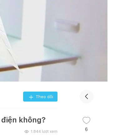
Theo dõi
m điện không?
6
1.844
lượt xem