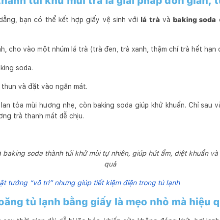
thành túi khử mùi trà là giải pháp đơn giản, 
 dẳng, bạn có thể kết hợp giấy vệ sinh với
lá trà
và
baking soda
đ
nh, cho vào một nhúm lá trà (trà đen, trà xanh, thậm chí trà hết hạ
king soda.
y thun và đặt vào ngăn mát.
lan tỏa mùi hương nhẹ, còn baking soda giúp khử khuẩn. Chỉ sau và
ơng trà thanh mát dễ chịu.
à baking soda thành túi khử mùi tự nhiên, giúp hút ẩm, diệt khuẩn và l
quả
t tưởng “vô tri” nhưng giúp tiết kiệm điện trong tủ lạnh
ioăng tủ lạnh bằng giấy là mẹo nhỏ mà hiệu q