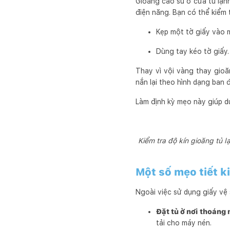
Gioăng cao su ở cửa tủ lạnh
điện năng. Bạn có thể kiểm 
Kẹp một tờ giấy vào m
Dùng tay kéo tờ giấy. 
Thay vì vội vàng thay gio
nắn lại theo hình dạng ban đ
Làm định kỳ mẹo này giúp duy
Kiểm tra độ kín gioăng tủ 
Một số mẹo tiết k
Ngoài việc sử dụng giấy vệ 
Đặt tủ ở nơi thoáng 
tải cho máy nén.