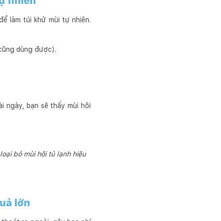
tự nhiên
ể làm túi khử mùi tự nhiên.
n cũng dùng được).
i ngày, bạn sẽ thấy mùi hôi
oại bỏ mùi hôi tủ lạnh hiệu
uả lớn