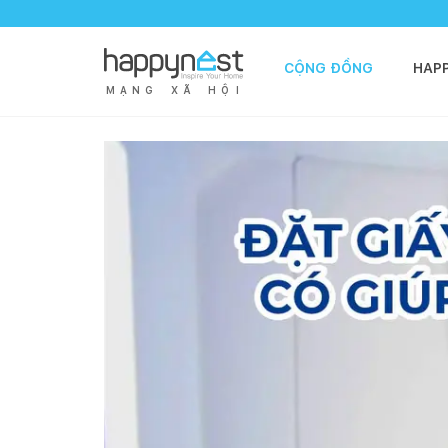
CỘNG ĐỒNG
HAP
M
Ạ
N
G
X
Ã
H
Ộ
I