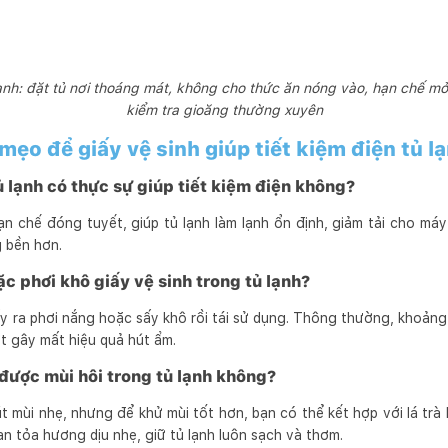
lạnh: đặt tủ nơi thoáng mát, không cho thức ăn nóng vào, hạn chế mở 
kiểm tra gioăng thường xuyên
mẹo để giấy vệ sinh giúp tiết kiệm điện tủ l
tủ lạnh có thực sự giúp tiết kiệm điện không?
ạn chế đóng tuyết, giúp tủ lạnh làm lạnh ổn định, giảm tải cho má
g bền hơn.
ặc phơi khô giấy vệ sinh trong tủ lạnh?
ấy ra phơi nắng hoặc sấy khô rồi tái sử dụng. Thông thường, khoảng 
ớt gây mất hiệu quả hút ẩm.
 được mùi hôi trong tủ lạnh không?
t mùi nhẹ, nhưng để khử mùi tốt hơn, bạn có thể kết hợp với lá tr
lan tỏa hương dịu nhẹ, giữ tủ lạnh luôn sạch và thơm.