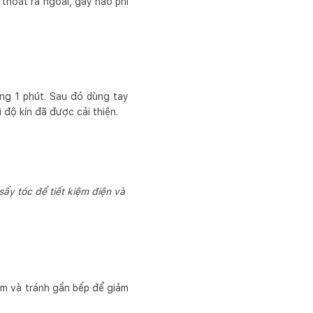
 thoát ra ngoài, gây hao phí
ng 1 phút. Sau đó dùng tay
 độ kín đã được cải thiện.
ấy tóc để tiết kiệm điện và
cm và tránh gần bếp để giảm