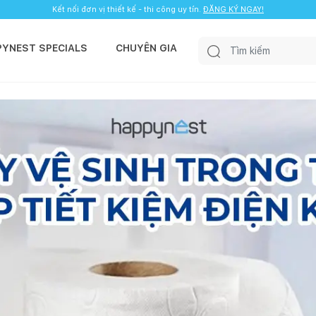
Kết nối đơn vị thiết kế - thi công uy tín.
ĐĂNG KÝ NGAY!
PYNEST SPECIALS
CHUYÊN GIA