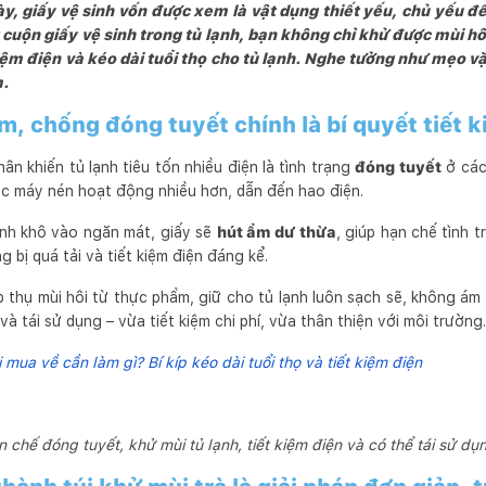
, giấy vệ sinh vốn được xem là vật dụng thiết yếu, chủ yếu để
t cuộn giấy vệ sinh trong tủ lạnh, bạn không chỉ khử được mùi 
ệm điện và kéo dài tuổi thọ cho tủ lạnh. Nghe tưởng như mẹo vặt
m.
ẩm, chống đóng tuyết chính là bí quyết tiết
n khiến tủ lạnh tiêu tốn nhiều điện là tình trạng
đóng tuyết
ở các
uộc máy nén hoạt động nhiều hơn, dẫn đến hao điện.
inh khô vào ngăn mát, giấy sẽ
hút ẩm dư thừa
, giúp hạn chế tình 
g bị quá tải và tiết kiệm điện đáng kể.
 thụ mùi hôi từ thực phẩm, giữ cho tủ lạnh luôn sạch sẽ, không ám m
à tái sử dụng – vừa tiết kiệm chi phí, vừa thân thiện với môi trường.
 mua về cần làm gì? Bí kíp kéo dài tuổi thọ và tiết kiệm điện
 chế đóng tuyết, khử mùi tủ lạnh, tiết kiệm điện và có thể tái sử dụ