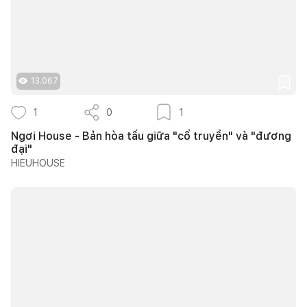
13.067
1
0
1
Ngơi House - Bản hòa tấu giữa "cổ truyền" và "đương
đại"
HIEUHOUSE