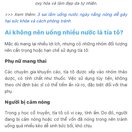
oxy hóa và làm đẹp da tự nhiên.
>>> Xem thêm:
3 sai lầm uống nước ngày nắng nóng dễ gây
hại sức khỏe và cách phòng tránh
Ai không nên uống nhiều nước lá tía tô?
Mặc dù mang lại nhiều lợi ích, nhưng có những nhóm đối tượng
nên cẩn trọng hoặc hạn chế sử dụng tía tô:
Phụ nữ mang thai
Các chuyên gia khuyến cáo, tía tô được xếp vào nhóm thảo
dược, có tính chất như thuốc. Việc sử dụng tùy tiện, không
theo chỉ định bác sĩ có thể tiềm ẩn rủi ro, đặc biệt đối với thai
phụ.
Người bị cảm nóng
Trong y học cổ truyền, tía tô có vị cay, tính ấm. Do đó, người
đang bị cảm nóng hoặc cơ thể vốn đã nóng trong nên tránh
uống quá nhiều kẻo dễ sinh bức bối, khó chịu.