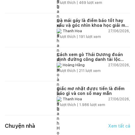
3
lượt thích |
469
lượt xem
Gà mái gáy là điềm báo tốt hay
xấu và góc nhìn khoa học giải mã
chi tiết
27/06/2026,
Thanh Hoa
3
lượt thích |
191
lượt xem
Cách xem gò Thái Dương đoán
định đường công danh tài lộc
theo nhân tướng học
27/06/2026,
Hoàng Hằng
3
lượt thích |
211
lượt xem
Giấc mơ nhặt được tiền là điềm
báo gì và con số may mắn
27/06/2026,
Thanh Hoa
6
lượt thích |
1.986
lượt xem
Chuyện nhà
Xem tất cả