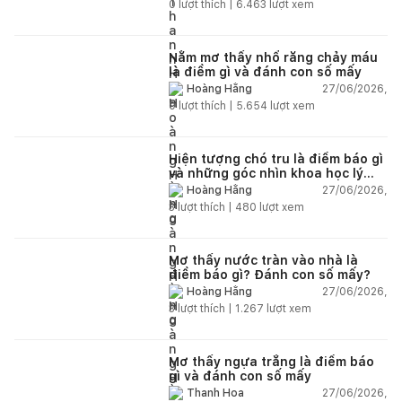
0
lượt thích |
6.463
lượt xem
Nằm mơ thấy nhổ răng chảy máu
là điềm gì và đánh con số mấy
27/06/2026,
Hoàng Hằng
0
lượt thích |
5.654
lượt xem
Hiện tượng chó tru là điềm báo gì
và những góc nhìn khoa học lý
giải
27/06/2026,
Hoàng Hằng
3
lượt thích |
480
lượt xem
Mơ thấy nước tràn vào nhà là
điềm báo gì? Đánh con số mấy?
27/06/2026,
Hoàng Hằng
3
lượt thích |
1.267
lượt xem
Mơ thấy ngựa trắng là điềm báo
gì và đánh con số mấy
27/06/2026,
Thanh Hoa