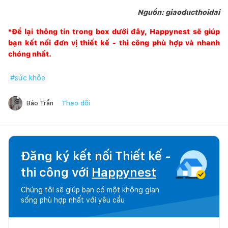
Nguồn: giaoducthoidai
*Để lại thông tin trong box dưới đây,
Happynest
sẽ giúp
bạn kết nối đơn vị thiết kế - thi công phù hợp và nhanh
chóng nhất.
#
sức khỏe
Theo dõi
Bảo Trần
Đăng ký kết nối Thiết kế -
thi công với
Happynest
Chúng tôi sẽ giúp bạn có một không gian
sống phù hợp nhất với yêu cầu