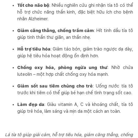
Tốt cho não bộ
: Nhiều nghiên cứu ghi nhận tía tô có thể
hỗ trợ chức năng thần kinh, đặc biệt hữu ích cho bệnh
nhân Alzheimer.
Giảm căng thẳng, chống trầm cảm
: Hít tinh dầu tía tô
giúp tinh thần thư giãn, an thần nhẹ.
Hỗ trợ tiêu hóa
: Giảm táo bón, giảm trào ngược dạ dày,
giúp hệ tiêu hóa hoạt động ổn định hơn.
Chống oxy hóa, phòng ngừa ung thư
: Nhờ chứa
luteolin – một hợp chất chống oxy hóa mạnh.
Giảm sốt sau tiêm chủng cho trẻ
: Uống nước tía tô
trước khi tiêm có thể giúp bé hạn chế tình trạng sốt cao.
Làm đẹp da
: Giàu vitamin A, C và khoáng chất, tía tô
giúp trẻ hóa, làm sáng và mịn da một cách an toàn.
Lá tía tô giúp giải cảm, hỗ trợ tiêu hóa, giảm căng thẳng, chống