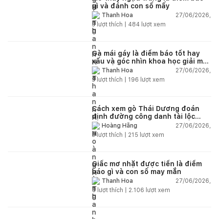
gì và đánh con số mấy
27/06/2026,
Thanh Hoa
3
lượt thích |
484
lượt xem
Gà mái gáy là điềm báo tốt hay
xấu và góc nhìn khoa học giải mã
chi tiết
27/06/2026,
Thanh Hoa
3
lượt thích |
196
lượt xem
Cách xem gò Thái Dương đoán
định đường công danh tài lộc
theo nhân tướng học
27/06/2026,
Hoàng Hằng
3
lượt thích |
215
lượt xem
Giấc mơ nhặt được tiền là điềm
báo gì và con số may mắn
27/06/2026,
Thanh Hoa
6
lượt thích |
2.106
lượt xem