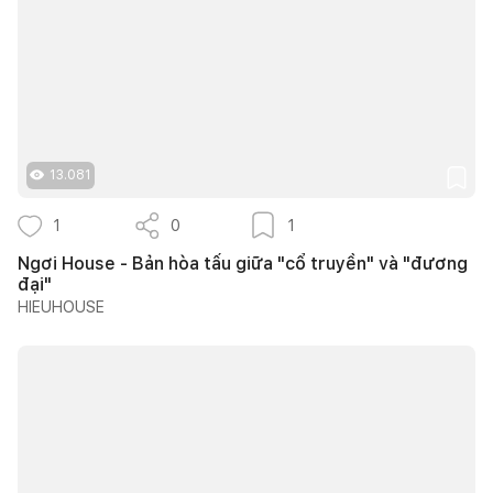
13.081
1
0
1
Ngơi House - Bản hòa tấu giữa "cổ truyền" và "đương
đại"
HIEUHOUSE