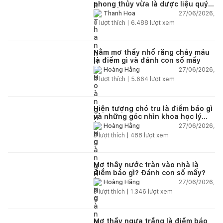
phong thủy vừa là dược liệu quý
nên trồng trong nhà
27/06/2026,
Thanh Hoa
0
lượt thích |
6.488
lượt xem
Nằm mơ thấy nhổ răng chảy máu
là điềm gì và đánh con số mấy
27/06/2026,
Hoàng Hằng
0
lượt thích |
5.664
lượt xem
Hiện tượng chó tru là điềm báo gì
và những góc nhìn khoa học lý
giải
27/06/2026,
Hoàng Hằng
3
lượt thích |
488
lượt xem
Mơ thấy nước tràn vào nhà là
điềm báo gì? Đánh con số mấy?
27/06/2026,
Hoàng Hằng
3
lượt thích |
1.346
lượt xem
Mơ thấy ngựa trắng là điềm báo