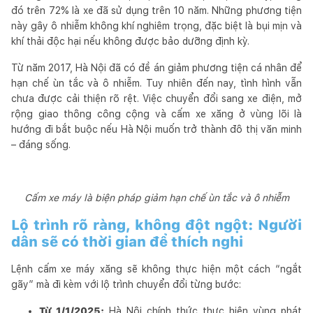
đó trên 72% là xe đã sử dụng trên 10 năm. Những phương tiện
này gây ô nhiễm không khí nghiêm trọng, đặc biệt là bụi mịn và
khí thải độc hại nếu không được bảo dưỡng định kỳ.
Từ năm 2017, Hà Nội đã có đề án giảm phương tiện cá nhân để
hạn chế ùn tắc và ô nhiễm. Tuy nhiên đến nay, tình hình vẫn
chưa được cải thiện rõ rệt. Việc chuyển đổi sang xe điện, mở
rộng giao thông công cộng và cấm xe xăng ở vùng lõi là
hướng đi bắt buộc nếu Hà Nội muốn trở thành đô thị văn minh
– đáng sống.
Cấm xe máy là biện pháp giảm hạn chế ùn tắc và ô nhiễm
Lộ trình rõ ràng, không đột ngột: Người
dân sẽ có thời gian để thích nghi
Lệnh cấm xe máy xăng sẽ không thực hiện một cách “ngắt
gãy” mà đi kèm với lộ trình chuyển đổi từng bước:
Từ 1/1/2025:
Hà Nội chính thức thực hiện vùng phát