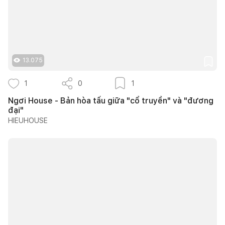
13.075
1
0
1
Ngơi House - Bản hòa tấu giữa "cổ truyền" và "đương
đại"
HIEUHOUSE