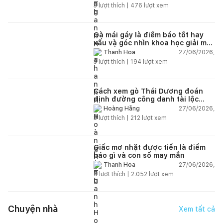
3
lượt thích |
476
lượt xem
Gà mái gáy là điềm báo tốt hay
xấu và góc nhìn khoa học giải mã
chi tiết
27/06/2026,
Thanh Hoa
3
lượt thích |
194
lượt xem
Cách xem gò Thái Dương đoán
định đường công danh tài lộc
theo nhân tướng học
27/06/2026,
Hoàng Hằng
3
lượt thích |
212
lượt xem
Giấc mơ nhặt được tiền là điềm
báo gì và con số may mắn
27/06/2026,
Thanh Hoa
6
lượt thích |
2.052
lượt xem
Chuyện nhà
Xem tất cả