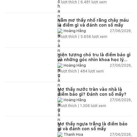
0
lượt thích |
6.481
lượt xem
Nằm mơ thấy nhổ răng chảy máu
là điềm gì và đánh con số mấy
27/06/2026,
Hoàng Hằng
0
lượt thích |
5.656
lượt xem
Hiện tượng chó tru là điềm báo gì
và những góc nhìn khoa học lý
giải
27/06/2026,
Hoàng Hằng
3
lượt thích |
484
lượt xem
Mơ thấy nước tràn vào nhà là
điềm báo gì? Đánh con số mấy?
27/06/2026,
Hoàng Hằng
3
lượt thích |
1.306
lượt xem
Mơ thấy ngựa trắng là điềm báo
gì và đánh con số mấy
27/06/2026,
Thanh Hoa