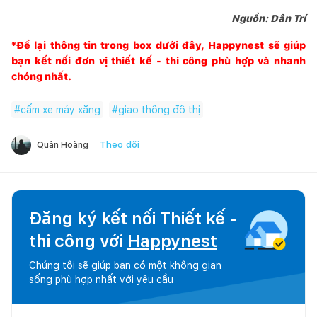
Nguồn: Dân Trí
*Để lại thông tin trong box dưới đây,
Happynest
sẽ giúp
bạn kết nối đơn vị thiết kế - thi công phù hợp và nhanh
chóng nhất.
#
cấm xe máy xăng
#
giao thông đô thị
Theo dõi
Quân Hoàng
Đăng ký kết nối Thiết kế -
thi công với
Happynest
Chúng tôi sẽ giúp bạn có một không gian
sống phù hợp nhất với yêu cầu