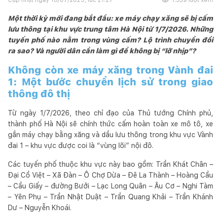
Một thời kỳ mới đang bắt đầu: xe máy chạy xăng sẽ bị cấm
lưu thông tại khu vực trung tâm Hà Nội từ 1/7/2026. Những
tuyến phố nào nằm trong vùng cấm? Lộ trình chuyển đổi
ra sao? Và người dân cần làm gì để không bị “lỡ nhịp”?
Không còn xe máy xăng trong Vành đai
1: Một bước chuyển lịch sử trong giao
thông đô thị
Từ ngày 1/7/2026, theo chỉ đạo của Thủ tướng Chính phủ,
thành phố Hà Nội sẽ chính thức cấm hoàn toàn xe mô tô, xe
gắn máy chạy bằng xăng và dầu lưu thông trong khu vực Vành
đai 1 – khu vực được coi là “vùng lõi” nội đô.
Các tuyến phố thuộc khu vực này bao gồm: Trần Khát Chân –
Đại Cồ Việt – Xã Đàn – Ô Chợ Dừa – Đê La Thành – Hoàng Cầu
– Cầu Giấy – đường Bưởi – Lạc Long Quân – Âu Cơ – Nghi Tàm
– Yên Phụ – Trần Nhật Duật – Trần Quang Khải – Trần Khánh
Dư – Nguyễn Khoái.