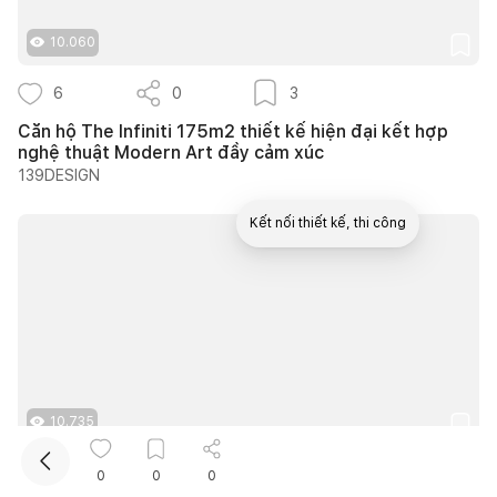
10.060
6
0
3
Căn hộ The Infiniti 175m2 thiết kế hiện đại kết hợp
nghệ thuật Modern Art đầy cảm xúc
139DESIGN
Kết nối thiết kế, thi công
Mua sắm hoàn thiện nhà
10.735
12
0
9
0
0
0