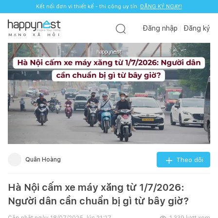
Kết nối đơn vị thiết kế - thi công uy tín.
ĐĂNG KÝ NGAY!
Đăng nhập
Đăng ký
M
Ạ
N
G
X
Ã
H
Ộ
I
Quân Hoàng
Theo dõi
Hà Nội cấm xe máy xăng từ 1/7/2026:
Người dân cần chuẩn bị gì từ bây giờ?
Cập nhật ngày
18/07/2025, lúc 21:27
1.339
lượt xem