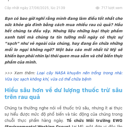
Cập nhật ngày
27/06/2025, lúc 21:39
717
lượt xem
Bạn có bao giờ nghĩ rằng mình đang làm điều tốt nhất cho
sức khỏe gia đình bằng cách mua nhiều rau củ quả? Hầu
hết chúng ta đều vậy. Nhưng liệu những loại thực phẩm
xanh tươi mà chúng ta tin tưởng mỗi ngày có thực sự
"sạch" như vẻ ngoài của chúng, hay đang ẩn chứa những
mối lo ngại không ngờ? Một báo cáo mới nhất từ Mỹ sẽ
khiến bạn phải nhìn lại thói quen mua sắm và chế biến thực
phẩm của mình.
>>> Xem thêm:
Loại cây NASA khuyên nên trồng trong nhà:
Vừa lọc sạch không khí, vừa có thể chữa bệnh
Hiểu sâu hơn về dư lượng thuốc trừ sâu
trên rau quả
Chúng ta thường nghe nói về thuốc trừ sâu, nhưng ít ai thực
sự hiểu được mức độ phổ biến và tác động của chúng trong
chuỗi thực phẩm hàng ngày.
Tổ chức Môi trường EWG
(Environmental Working Group)
tại Mỹ, một đơn vị độc lập