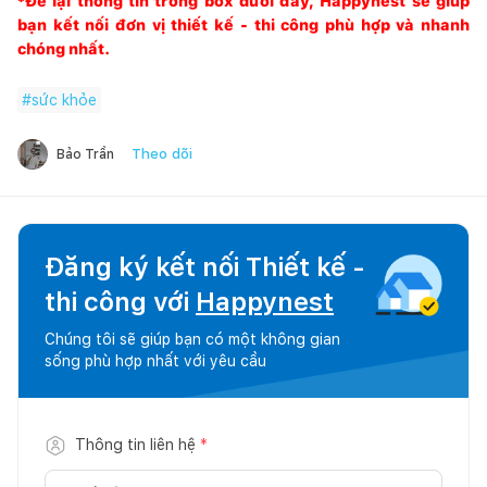
*Để lại thông tin trong box dưới đây,
Happynest
sẽ giúp
bạn kết nối đơn vị thiết kế - thi công phù hợp và nhanh
chóng nhất.
#
sức khỏe
Theo dõi
Bảo Trần
Đăng ký kết nối Thiết kế -
thi công với
Happynest
Chúng tôi sẽ giúp bạn có một không gian
sống phù hợp nhất với yêu cầu
Thông tin liên hệ
*