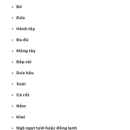
Bơ
Dứa
Hành tây
Đu đủ
Măng tây
Bắp cải
Dưa hấu
Xoài
Cà rốt
Nấm
Kiwi
Ngô ngọt tươi hoặc đông lạnh