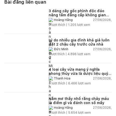
Bài đăng liên quan
3 dáng cây gốc phình độc đáo
nâng tầm đẳng cấp không gian
sống
27/06/2026,
Hoàng Hằng
0
lượt thích |
1.205
lượt xem
Lý do nhiều gia đình khá giả luôn
đặt 2 chậu cây trước cửa nhà
27/06/2026,
Đức Minh
1
lượt thích |
4.896
lượt xem
4 loại cây vừa mang ý nghĩa
phong thủy vừa là dược liệu quý
nên trồng trong nhà
27/06/2026,
Thanh Hoa
0
lượt thích |
6.466
lượt xem
Nằm mơ thấy nhổ răng chảy máu
là điềm gì và đánh con số mấy
27/06/2026,
Hoàng Hằng
0
lượt thích |
5.654
lượt xem