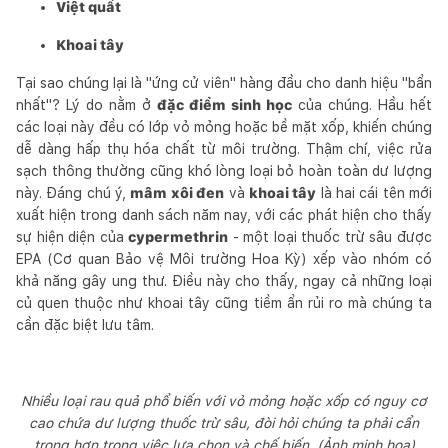
Việt quất
Khoai tây
Tại sao chúng lại là "ứng cử viên" hàng đầu cho danh hiệu "bẩn
nhất"? Lý do nằm ở
đặc điểm sinh học
của chúng. Hầu hết
các loại này đều có lớp vỏ mỏng hoặc bề mặt xốp, khiến chúng
dễ dàng hấp thụ hóa chất từ môi trường. Thậm chí, việc rửa
sạch thông thường cũng khó lòng loại bỏ hoàn toàn dư lượng
này. Đáng chú ý,
mâm xôi đen
và
khoai tây
là hai cái tên mới
xuất hiện trong danh sách năm nay, với các phát hiện cho thấy
sự hiện diện của
cypermethrin
- một loại thuốc trừ sâu được
EPA (Cơ quan Bảo vệ Môi trường Hoa Kỳ) xếp vào nhóm có
khả năng gây ung thư. Điều này cho thấy, ngay cả những loại
củ quen thuộc như khoai tây cũng tiềm ẩn rủi ro mà chúng ta
cần đặc biệt lưu tâm.
Nhiều loại rau quả phổ biến với vỏ mỏng hoặc xốp có nguy cơ
cao chứa dư lượng thuốc trừ sâu, đòi hỏi chúng ta phải cẩn
trọng hơn trong việc lựa chọn và chế biến. (Ảnh minh họa)