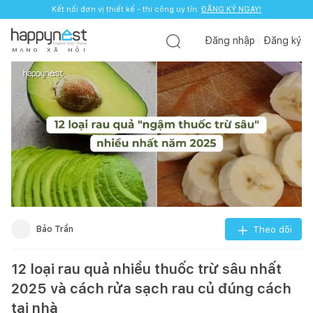
Kết nối đơn vị thiết kế - thi công uy tín.
ĐĂNG KÝ NGAY!
Đăng nhập
Đăng ký
M
Ạ
N
G
X
Ã
H
Ộ
I
Bảo Trần
Theo dõi
12 loại rau quả nhiều thuốc trừ sâu nhất
2025 và cách rửa sạch rau củ đúng cách
tại nhà