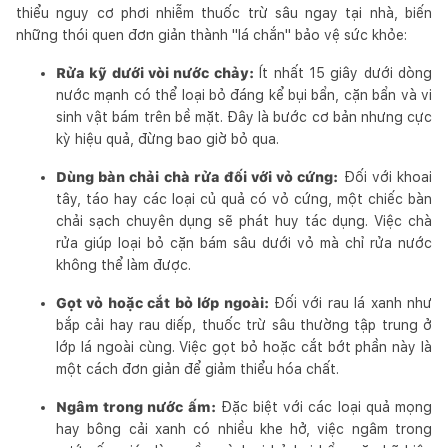
thiểu nguy cơ phơi nhiễm thuốc trừ sâu ngay tại nhà, biến
những thói quen đơn giản thành "lá chắn" bảo vệ sức khỏe:
Rửa kỹ dưới vòi nước chảy:
Ít nhất 15 giây dưới dòng
nước mạnh có thể loại bỏ đáng kể bụi bẩn, cặn bẩn và vi
sinh vật bám trên bề mặt. Đây là bước cơ bản nhưng cực
kỳ hiệu quả, đừng bao giờ bỏ qua.
Dùng bàn chải chà rửa đối với vỏ cứng:
Đối với khoai
tây, táo hay các loại củ quả có vỏ cứng, một chiếc bàn
chải sạch chuyên dụng sẽ phát huy tác dụng. Việc chà
rửa giúp loại bỏ cặn bám sâu dưới vỏ mà chỉ rửa nước
không thể làm được.
Gọt vỏ hoặc cắt bỏ lớp ngoài:
Đối với rau lá xanh như
bắp cải hay rau diếp, thuốc trừ sâu thường tập trung ở
lớp lá ngoài cùng. Việc gọt bỏ hoặc cắt bớt phần này là
một cách đơn giản để giảm thiểu hóa chất.
Ngâm trong nước ấm:
Đặc biệt với các loại quả mọng
hay bông cải xanh có nhiều khe hở, việc ngâm trong