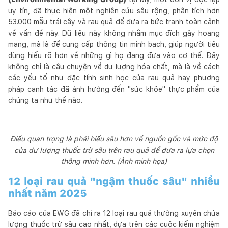
uy tín, đã thực hiện một nghiên cứu sâu rộng, phân tích hơn
53.000 mẫu trái cây và rau quả để đưa ra bức tranh toàn cảnh
về vấn đề này. Dữ liệu này không nhằm mục đích gây hoang
mang, mà là để cung cấp thông tin minh bạch, giúp người tiêu
dùng hiểu rõ hơn về những gì họ đang đưa vào cơ thể. Đây
không chỉ là câu chuyện về dư lượng hóa chất, mà là về cách
các yếu tố như đặc tính sinh học của rau quả hay phương
pháp canh tác đã ảnh hưởng đến "sức khỏe" thực phẩm của
chúng ta như thế nào.
Điều quan trọng là phải hiểu sâu hơn về nguồn gốc và mức độ
của dư lượng thuốc trừ sâu trên rau quả để đưa ra lựa chọn
thông minh hơn. (Ảnh minh họa)
12 loại rau quả "ngậm thuốc sâu" nhiều
nhất năm 2025
Báo cáo của EWG đã chỉ ra 12 loại rau quả thường xuyên chứa
lượng thuốc trừ sâu cao nhất, dựa trên các cuộc kiểm nghiệm