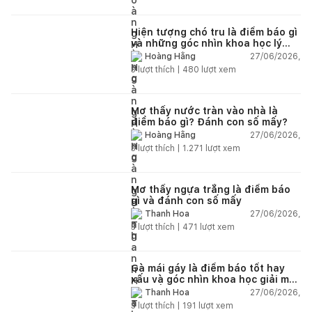
Hiện tượng chó tru là điềm báo gì
và những góc nhìn khoa học lý
giải
27/06/2026,
Hoàng Hằng
3
lượt thích |
480
lượt xem
Mơ thấy nước tràn vào nhà là
điềm báo gì? Đánh con số mấy?
27/06/2026,
Hoàng Hằng
3
lượt thích |
1.271
lượt xem
Mơ thấy ngựa trắng là điềm báo
gì và đánh con số mấy
27/06/2026,
Thanh Hoa
3
lượt thích |
471
lượt xem
Gà mái gáy là điềm báo tốt hay
xấu và góc nhìn khoa học giải mã
chi tiết
27/06/2026,
Thanh Hoa
3
lượt thích |
191
lượt xem