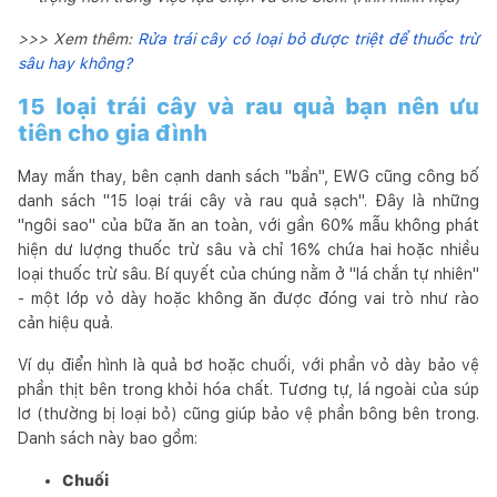
>>> Xem thêm:
Rửa trái cây có loại bỏ được triệt để thuốc trừ
sâu hay không?
15 loại trái cây và rau quả bạn nên ưu
tiên cho gia đình
May mắn thay, bên cạnh danh sách "bẩn", EWG cũng công bố
danh sách "15 loại trái cây và rau quả sạch". Đây là những
"ngôi sao" của bữa ăn an toàn, với gần 60% mẫu không phát
hiện dư lượng thuốc trừ sâu và chỉ 16% chứa hai hoặc nhiều
loại thuốc trừ sâu. Bí quyết của chúng nằm ở "lá chắn tự nhiên"
- một lớp vỏ dày hoặc không ăn được đóng vai trò như rào
cản hiệu quả.
Ví dụ điển hình là quả bơ hoặc chuối, với phần vỏ dày bảo vệ
phần thịt bên trong khỏi hóa chất. Tương tự, lá ngoài của súp
lơ (thường bị loại bỏ) cũng giúp bảo vệ phần bông bên trong.
Danh sách này bao gồm:
Chuối