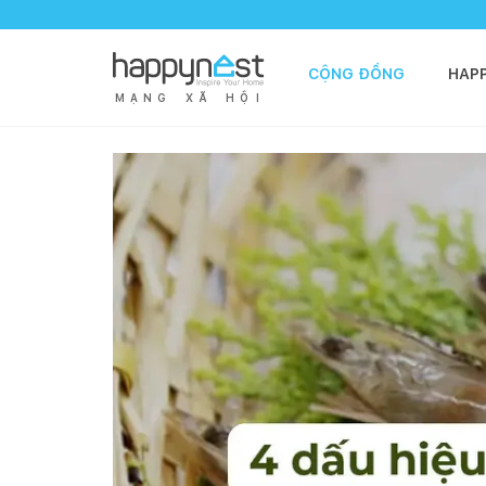
CỘNG ĐỒNG
HAP
M
Ạ
N
G
X
Ã
H
Ộ
I