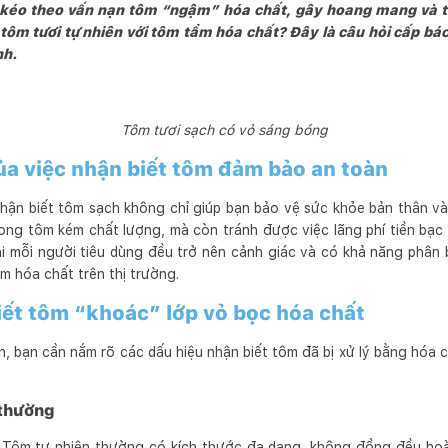
n kéo theo vấn nạn tôm “ngậm” hóa chất, gây hoang mang và t
tôm tươi tự nhiên với tôm tẩm hóa chất? Đây là câu hỏi cấp bá
nh.
Tôm tươi sạch có vỏ sáng bóng
a việc nhận biết tôm đảm bảo an toàn
 nhận biết tôm sạch không chỉ giúp bạn bảo vệ sức khỏe bản thân v
rong tôm kém chất lượng, mà còn tránh được việc lãng phí tiền b
i mỗi người tiêu dùng đều trở nên cảnh giác và có khả năng phân 
m hóa chất trên thị trường.
iết tôm “khoác” lớp vỏ bọc hóa chất
, bạn cần nắm rõ các dấu hiệu nhận biết tôm đã bị xử lý bằng hóa 
 thường
Tôm tự nhiên thường có kích thước đa dạng, không đồng đều hoà