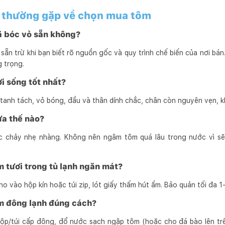
c thường gặp về chọn mua tôm
ã bóc vỏ sẵn không?
n trừ khi bạn biết rõ nguồn gốc và quy trình chế biến của nơi bán
 trọng.
i sống tốt nhất?
tanh tách, vỏ bóng, đầu và thân dính chắc, chân còn nguyên vẹn, k
ửa thế nào?
 chảy nhẹ nhàng. Không nên ngâm tôm quá lâu trong nước vì sẽ 
 tươi trong tủ lạnh ngăn mát?
o vào hộp kín hoặc túi zip, lót giấy thấm hút ẩm. Bảo quản tối đa 1
m đông lạnh đúng cách?
ộp/túi cấp đông, đổ nước sạch ngập tôm (hoặc cho đá bào lên trê