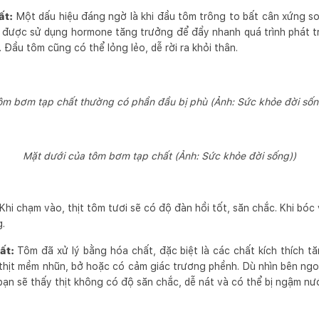
ất:
Một dấu hiệu đáng ngờ là khi đầu tôm trông to bất cân xứng so
ã được sử dụng hormone tăng trưởng để đẩy nhanh quá trình phát tr
 Đầu tôm cũng có thể lỏng lẻo, dễ rời ra khỏi thân.
ôm bơm tạp chất thường có phần đầu bị phù
(Ảnh: Sức khỏe đời sốn
Mặt dưới của tôm bơm tạp chất
(Ảnh: Sức khỏe đời sống))
Khi chạm vào, thịt tôm tươi sẽ có độ đàn hồi tốt, săn chắc. Khi bóc 
g.
ất:
Tôm đã xử lý bằng hóa chất, đặc biệt là các chất kích thích 
thịt mềm nhũn, bở hoặc có cảm giác trương phềnh. Dù nhìn bên ngo
ạn sẽ thấy thịt không có độ săn chắc, dễ nát và có thể bị ngậm nư