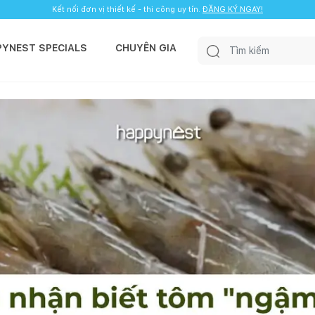
Kết nối đơn vị thiết kế - thi công uy tín.
ĐĂNG KÝ NGAY!
PYNEST SPECIALS
CHUYÊN GIA