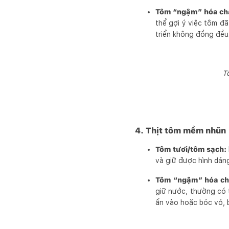
Tôm “ngậm” hóa ch
thể gợi ý việc tôm đ
triển không đồng đều.
T
4. Thịt tôm mềm nhũn
Tôm tươi/tôm sạch:
và giữ được hình dán
Tôm “ngậm” hóa ch
giữ nước, thường có 
ấn vào hoặc bóc vỏ, b