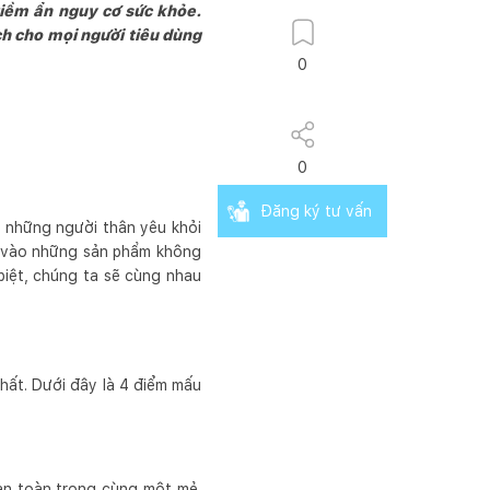
iềm ẩn nguy cơ sức khỏe.
ch cho mọi người tiêu dùng
0
0
Đăng ký tư vấn
à những người thân yêu khỏi
ạc vào những sản phẩm không
biệt, chúng ta sẽ cùng nhau
chất. Dưới đây là 4 điểm mấu
n toàn trong cùng một mẻ.