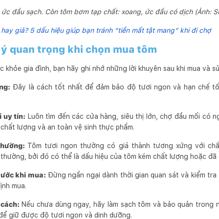
 ức đầu sạch. Còn tôm bơm tạp chất: xoang, ức đầu có dịch (Ảnh: S
t hay giả? 5 dấu hiệu giúp bạn tránh “tiền mất tật mang” khi đi chợ
 ý quan trọng khi chọn mua tôm
 khỏe gia đình, bạn hãy ghi nhớ những lời khuyên sau khi mua và s
ng:
Đây là cách tốt nhất để đảm bảo độ tươi ngon và hạn chế tố
 uy tín:
Luôn tìm đến các cửa hàng, siêu thị lớn, chợ đầu mối có 
 chất lượng và an toàn vệ sinh thực phẩm.
thường:
Tôm tươi ngon thường có giá thành tương xứng với chất
thường, bởi đó có thể là dấu hiệu của tôm kém chất lượng hoặc đã q
rước khi mua:
Đừng ngần ngại dành thời gian quan sát và kiểm tra
định mua.
cách:
Nếu chưa dùng ngay, hãy làm sạch tôm và bảo quản trong 
để giữ được độ tươi ngon và dinh dưỡng.