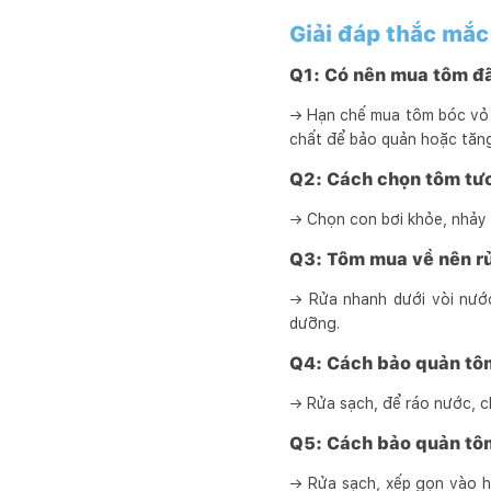
Giải đáp thắc mắ
Q1: Có nên mua tôm đ
→ Hạn chế mua tôm bóc vỏ sẵ
chất để bảo quản hoặc tăng
Q2: Cách chọn tôm tươ
→ Chọn con bơi khỏe, nhảy 
Q3: Tôm mua về nên r
→ Rửa nhanh dưới vòi nước
dưỡng.
Q4: Cách bảo quản tôm
→ Rửa sạch, để ráo nước, ch
Q5: Cách bảo quản tô
→ Rửa sạch, xếp gọn vào h