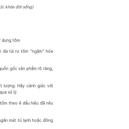
ức khỏe đời sống)
ử dụng tôm.
i đa rủi ro tôm “ngậm” hóa
nguồn gốc sản phẩm rõ ràng,
 lượng. Hãy cảnh giác với
ua xử lý.
 tôm theo 4 dấu hiệu đã nêu
ngăn mát tủ lạnh hoặc đông