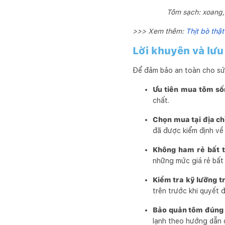
Tôm sạch: xoang,
>>> Xem thêm:
Thịt bò thậ
Lời khuyên và lưu
Để đảm bảo an toàn cho sức
Ưu tiên mua tôm số
chất.
Chọn mua tại địa chỉ
đã được kiểm định về
Không ham rẻ bất 
những mức giá rẻ bất 
Kiểm tra kỹ lưỡng t
trên trước khi quyết 
Bảo quản tôm đúng 
lạnh theo hướng dẫn 