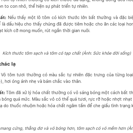
n to con nhỏ, thể hiện sự phát triển tự nhiên.
ất:
Nếu thấy một lô tôm có kích thước lớn bất thường và đặc biệ
ể là dấu hiệu cho thấy chúng đã được tiêm hoặc cho ăn các loại h
ạt kích cỡ mong muốn, rút ngắn thời gian nuôi.
Kích thước tôm sạch và tôm có tạp chất (Ảnh: Sức khỏe đời sống)
khác lạ
Vỏ tôm tươi thường có màu sắc tự nhiên đặc trưng của từng loại 
ẻ), hơi óng ánh nhẹ và bám chắc vào thân.
ất:
Tôm đã xử lý hóa chất thường có vỏ sáng bóng một cách bất th
 bóng quá mức. Màu sắc vỏ có thể quá tươi, rực rỡ hoặc nhợt nhạt k
ạ do thuốc nhuộm hoặc hóa chất ngâm tẩm để che giấu tình trạng k
 mang cứng, thẳng đơ và vỏ bóng hơn, tôm sạch có vỏ mềm hơn
(Ản