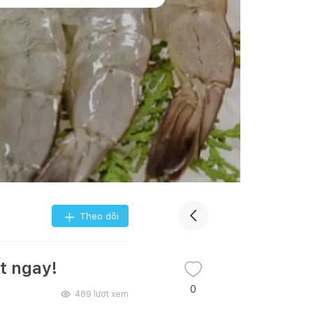
Theo dõi
t ngay!
0
489
lượt xem