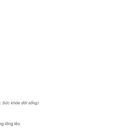
: Sức khỏe đời sống)
g lỏng lẻo.