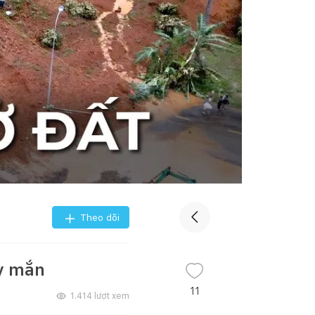
Theo dõi
ay mắn
11
1.414
lượt xem