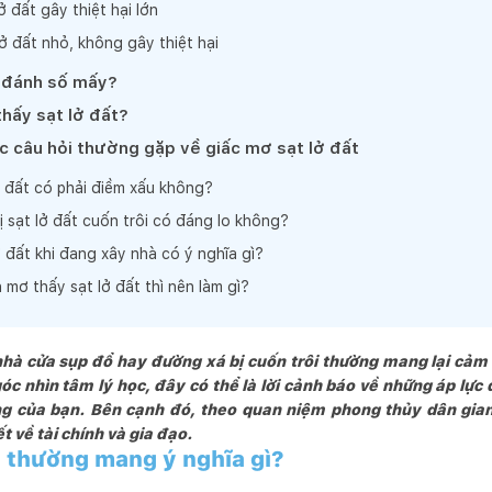
ở đất gây thiệt hại lớn
ở đất nhỏ, không gây thiệt hại
t đánh số mấy?
thấy sạt lở đất?
ác câu hỏi thường gặp về giấc mơ sạt lở đất
ở đất có phải điềm xấu không?
 sạt lở đất cuốn trôi có đáng lo không?
 đất khi đang xây nhà có ý nghĩa gì?
mơ thấy sạt lở đất thì nên làm gì?
nhà cửa sụp đổ hay đường xá bị cuốn trôi thường mang lại cảm
 góc nhìn tâm lý học, đây có thể là lời cảnh báo về những áp lực
g của bạn. Bên cạnh đó, theo quan niệm phong thủy dân gian
 về tài chính và gia đạo.
t thường mang ý nghĩa gì?