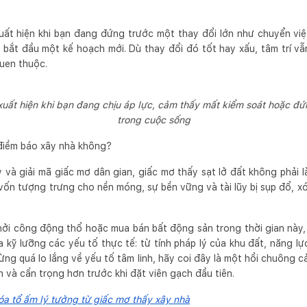
ất hiện khi bạn đang đứng trước một thay đổi lớn như chuyển việ
bắt đầu một kế hoạch mới. Dù thay đổi đó tốt hay xấu, tâm trí vẫ
quen thuộc.
xuất hiện khi bạn đang chịu áp lực, cảm thấy mất kiểm soát hoặc đứ
trong cuộc sống
 điềm báo xây nhà không?
và giải mã giấc mơ dân gian, giấc mơ thấy sạt lở đất không phải l
 vốn tượng trưng cho nền móng, sự bền vững và tài lũy bị sụp đổ, xói
ởi công động thổ hoặc mua bán bất động sản trong thời gian này, 
a kỹ lưỡng các yếu tố thực tế: từ tính pháp lý của khu đất, năng l
Đừng quá lo lắng về yếu tố tâm linh, hãy coi đây là một hồi chuông 
 và cẩn trọng hơn trước khi đặt viên gạch đầu tiên.
óa tổ ấm lý tưởng từ giấc mơ thấy xây nhà