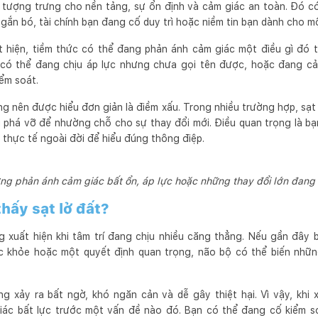
 tượng trưng cho nền tảng, sự ổn định và cảm giác an toàn. Đó có
gắn bó, tài chính bạn đang cố duy trì hoặc niềm tin bạn dành cho m
uất hiện, tiềm thức có thể đang phản ánh cảm giác một điều gì đó
có thể đang chịu áp lực nhưng chưa gọi tên được, hoặc đang cả
ểm soát.
ng nên được hiểu đơn giản là điềm xấu. Trong nhiều trường hợp, sạt
ị phá vỡ để nhường chỗ cho sự thay đổi mới. Điều quan trọng là b
 thực tế ngoài đời để hiểu đúng thông điệp.
ờng phản ánh cảm giác bất ổn, áp lực hoặc những thay đổi lớn đang 
thấy sạt lở đất?
g xuất hiện khi tâm trí đang chịu nhiều căng thẳng. Nếu gần đây b
sức khỏe hoặc một quyết định quan trọng, não bộ có thể biến nhữ
ng xảy ra bất ngờ, khó ngăn cản và dễ gây thiệt hại. Vì vậy, khi 
iác bất lực trước một vấn đề nào đó. Bạn có thể đang cố kiểm 