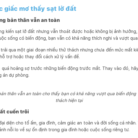
ác giấc mơ thấy sạt lở đất
ưng bản thân vẫn an toàn
g kiến sạt lở đất nhưng vẫn thoát được hoặc không bị ảnh hưởng, 
uộc sống có biến động, bạn vẫn có khả năng thích nghi và vượt qua
 trải qua một giai đoạn nhiều thử thách nhưng chưa đến mức mất ki
 hỗ trợ hoặc thay đổi cách xử lý vấn đề.
quá hoảng sợ trước những biến động trước mắt. Thay vào đó, hãy b
g án dự phòng.
bản thân vẫn an toàn cho thấy bạn có khả năng vượt qua biến động v
thách hiện tại
ất cuốn trôi
i diện cho tổ ấm, gia đình, cảm giác an toàn và đời sống cá nhân. V
nh nỗi lo về sự ổn định trong gia đình hoặc cuộc sống riêng tư.