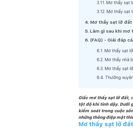
3
.
11
.
Mơ thấy sạt l
3
.
12
.
Mơ thấy sạt l
4
.
Mơ thấy sạt lở đấ
5
.
Làm gì sau khi mơ 
6
.
(FAQ) - Giải đáp c
6
.
1
.
Mơ thấy sạt l
6
.
2
.
Mơ thấy nhà bị
6
.
3
.
Mơ thấy sạt lở
6
.
4
.
Thường xuyên 
Giấc mơ thấy sạt lở đất, 
tột độ khi tỉnh dậy. Dưới
kiểm soát trong cuộc sốn
những thông điệp mật thiết
Mơ thấy sạt lở đấ