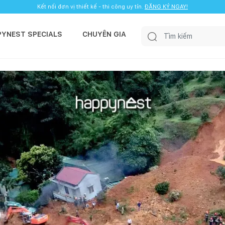
Kết nối đơn vị thiết kế - thi công uy tín.
ĐĂNG KÝ NGAY!
PYNEST SPECIALS
CHUYÊN GIA