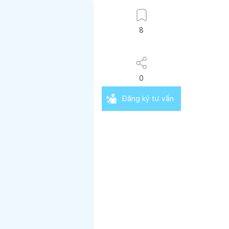
8
0
Đăng ký tư vấn