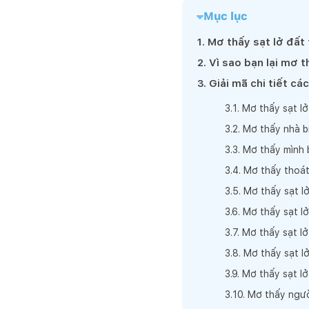
Mục lục
1
.
Mơ thấy sạt lở đất
2
.
Vì sao bạn lại mơ t
3
.
Giải mã chi tiết cá
3
.
1
.
Mơ thấy sạt l
3
.
2
.
Mơ thấy nhà bị
3
.
3
.
Mơ thấy mình b
3
.
4
.
Mơ thấy thoát
3
.
5
.
Mơ thấy sạt lở
3
.
6
.
Mơ thấy sạt l
3
.
7
.
Mơ thấy sạt lở
3
.
8
.
Mơ thấy sạt l
3
.
9
.
Mơ thấy sạt lở
3
.
10
.
Mơ thấy người