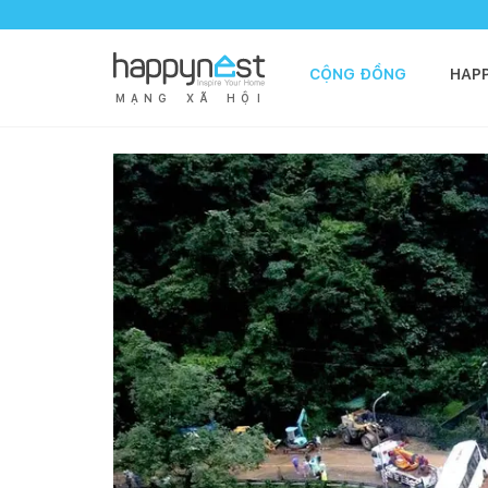
CỘNG ĐỒNG
HAP
M
Ạ
N
G
X
Ã
H
Ộ
I