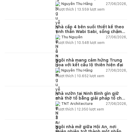
27/06/2026,
Nguyễn Thu Hằng
2
lượt thích |
13.559
lượt xem
Nhà cấp 4 bên suối thiết kế theo
tinh thần Wabi Sabi, sống chậm
giữa thiên nhiên
27/06/2026,
Thu Nguyễn
1
lượt thích |
10.548
lượt xem
Ngôi nhà mang cảm hứng Trung
Hoa với kết cấu lộ thiên hiện đại
27/06/2026,
Nguyễn Thu Hằng
1
lượt thích |
10.652
lượt xem
Nhà vườn tại Ninh Bình gìn giữ
nhà thờ tổ bằng giải pháp tổ chức
lại không gian
27/06/2026,
TNT Architecture
1
lượt thích |
12.350
lượt xem
Ngôi nhà mở giữa Hội An, nơi
thiên nhiên trở thành một phần