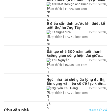
của cuộc sống
27/06/2026,
AN NAM Design and Build
1
lượt thích |
11.226
lượt xem
5 điều cần tính trước khi thiết kế
biệt thự hướng Tây
27/06/2026,
3A Signature
2
lượt thích |
12.280
lượt xem
Cải tạo nhà 300 năm tuổi thành
không gian sống hiện đại giữa
thiên nhiên
27/06/2026,
Thu Nguyễn
1
lượt thích |
10.136
lượt xem
Ngôi nhà tái chế giữa lòng đô thị,
tận dụng vật liệu cũ để tạo không
gian sống linh hoạt
27/06/2026,
Nguyễn Thu Hằng
2
lượt thích |
12.279
lượt xem
Chuyện nhà
Xem tất cả