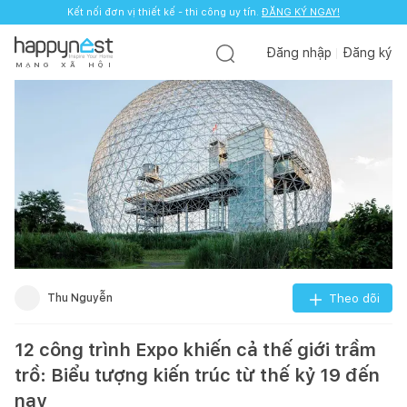
Kết nối đơn vị thiết kế - thi công uy tín.
ĐĂNG KÝ NGAY!
Đăng nhập
Đăng ký
M
Ạ
N
G
X
Ã
H
Ộ
I
Thu Nguyễn
Theo dõi
12 công trình Expo khiến cả thế giới trầm
trồ: Biểu tượng kiến trúc từ thế kỷ 19 đến
nay