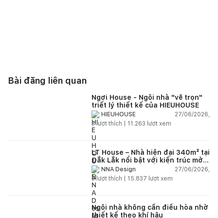
Bài đăng liên quan
Ngơi House - Ngôi nhà "vẽ trọn"
triết lý thiết kế của HIEUHOUSE
27/06/2026,
HIEUHOUSE
3
lượt thích |
11.263
lượt xem
LT House – Nhà hiện đại 340m² tại
Đắk Lắk nổi bật với kiến trúc mở
và hệ sân vườn kết nối thiên
27/06/2026,
NNA Design
nhiên
3
lượt thích |
15.837
lượt xem
Ngôi nhà không cần điều hòa nhờ
thiết kế theo khí hậu