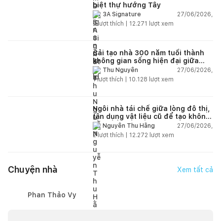
biệt thự hướng Tây
27/06/2026,
3A Signature
2
lượt thích |
12.271
lượt xem
Cải tạo nhà 300 năm tuổi thành
không gian sống hiện đại giữa
thiên nhiên
27/06/2026,
Thu Nguyễn
1
lượt thích |
10.128
lượt xem
Ngôi nhà tái chế giữa lòng đô thị,
tận dụng vật liệu cũ để tạo không
gian sống linh hoạt
27/06/2026,
Nguyễn Thu Hằng
2
lượt thích |
12.272
lượt xem
Chuyện nhà
Xem tất cả
Phan Thảo Vy