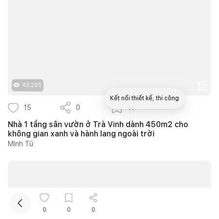
43.295
Kết nối thiết kế, thi công
15
0
11
Nhà 1 tầng sân vườn ở Trà Vinh dành 450m2 cho
Mua sắm hoàn thiện nhà
không gian xanh và hành lang ngoài trời
Minh Tú
0
0
0