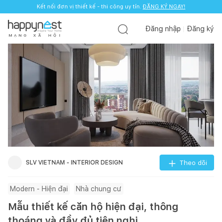
Kết nối đơn vị thiết kế - thi công uy tín.
ĐĂNG KÝ NGAY!
Đăng nhập
Đăng ký
M
Ạ
N
G
X
Ã
H
Ộ
I
SLV VIETNAM - INTERIOR DESIGN
Theo dõi
Modern - Hiện đại
Nhà chung cư
Mẫu thiết kế căn hộ hiện đại, thông
thoáng và đầy đủ tiện nghi