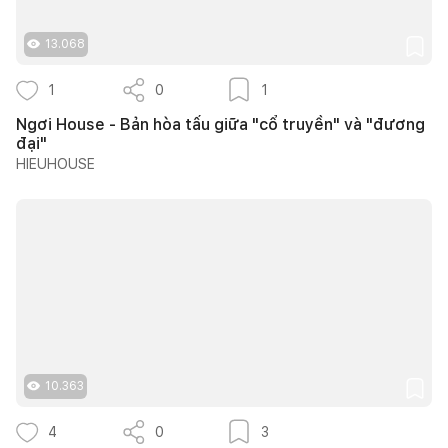
13.068
1
0
1
Ngơi House - Bản hòa tấu giữa "cổ truyền" và "đương
đại"
HIEUHOUSE
10.363
4
0
3