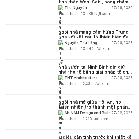
tinh thần Wabi Sabi, sống chậm
giữa thiên nhiên
27/06/2026,
Thu Nguyễn
1
lượt thích |
10.538
lượt xem
Ngôi nhà mang cảm hứng Trung
Hoa với kết cấu lộ thiên hiện đại
27/06/2026,
Nguyễn Thu Hằng
1
lượt thích |
10.644
lượt xem
Nhà vườn tại Ninh Bình gìn giữ
nhà thờ tổ bằng giải pháp tổ chức
lại không gian
27/06/2026,
TNT Architecture
1
lượt thích |
12.334
lượt xem
Ngôi nhà mở giữa Hội An, nơi
thiên nhiên trở thành một phần
của cuộc sống
27/06/2026,
AN NAM Design and Build
1
lượt thích |
11.213
lượt xem
5 điều cần tính trước khi thiết kế