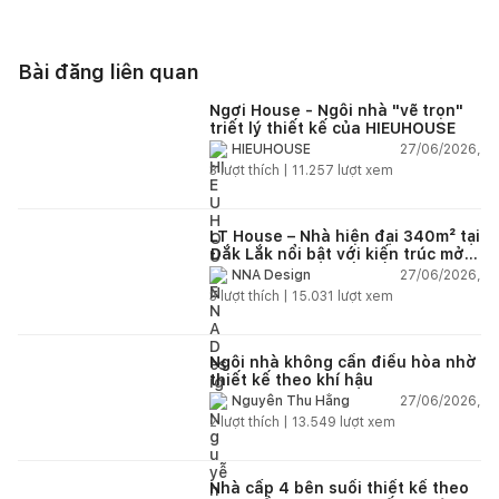
Bài đăng liên quan
Ngơi House - Ngôi nhà "vẽ trọn"
triết lý thiết kế của HIEUHOUSE
27/06/2026,
HIEUHOUSE
3
lượt thích |
11.257
lượt xem
LT House – Nhà hiện đại 340m² tại
Đắk Lắk nổi bật với kiến trúc mở
và hệ sân vườn kết nối thiên
27/06/2026,
NNA Design
nhiên
3
lượt thích |
15.031
lượt xem
Ngôi nhà không cần điều hòa nhờ
thiết kế theo khí hậu
27/06/2026,
Nguyễn Thu Hằng
2
lượt thích |
13.549
lượt xem
Nhà cấp 4 bên suối thiết kế theo