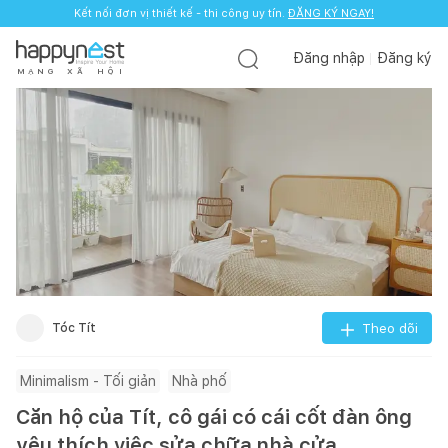
Kết nối đơn vị thiết kế - thi công uy tín.
ĐĂNG KÝ NGAY!
Đăng nhập
Đăng ký
M
Ạ
N
G
X
Ã
H
Ộ
I
Tóc Tít
Theo dõi
Minimalism - Tối giản
Nhà phố
Căn hộ của Tít, cô gái có cái cốt đàn ông
yêu thích việc sửa chữa nhà cửa