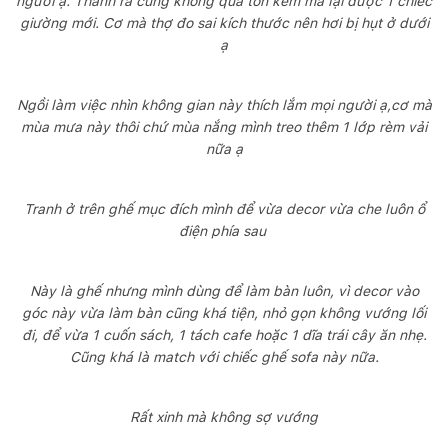
người ạ. Thành ra cũng không quá tốn kém mà lại được 1 chiếc
giường mới. Cơ mà thợ đo sai kích thước nên hơi bị hụt ở dưới
ạ
Ngồi làm việc nhìn không gian này thích lắm mọi người ạ,cơ mà
mùa mưa này thôi chứ mùa nắng mình treo thêm 1 lớp rèm vải
nữa ạ
Tranh ở trên ghế mục đích mình để vừa decor vừa che luôn ổ
điện phía sau
Này là ghế nhưng mình dùng để làm bàn luôn, vì decor vào
góc này vừa làm bàn cũng khá tiện, nhỏ gọn không vướng lối
đi, để vừa 1 cuốn sách, 1 tách cafe hoặc 1 dĩa trái cây ăn nhẹ.
Cũng khá là match với chiếc ghế sofa này nữa.
Rất xinh mà không sợ vướng