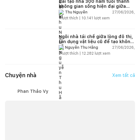
Cải tạo nhà 300 năm tuổi thành
không gian sống hiện đại giữa
thiên nhiên
27/06/2026,
Thu Nguyễn
1
lượt thích |
10.141
lượt xem
Ngôi nhà tái chế giữa lòng đô thị,
tận dụng vật liệu cũ để tạo không
gian sống linh hoạt
27/06/2026,
Nguyễn Thu Hằng
2
lượt thích |
12.282
lượt xem
Chuyện nhà
Xem tất cả
Phan Thảo Vy