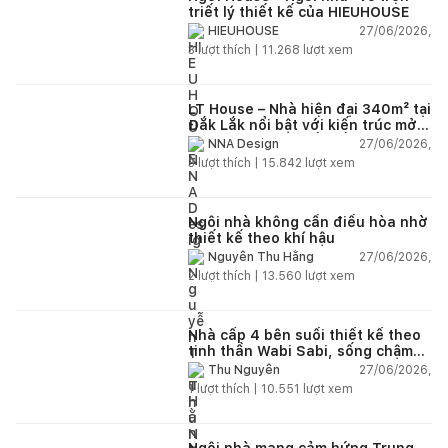
triết lý thiết kế của HIEUHOUSE
27/06/2026,
HIEUHOUSE
3
lượt thích |
11.268
lượt xem
LT House – Nhà hiện đại 340m² tại
Đắk Lắk nổi bật với kiến trúc mở
và hệ sân vườn kết nối thiên
27/06/2026,
NNA Design
nhiên
3
lượt thích |
15.842
lượt xem
Ngôi nhà không cần điều hòa nhờ
thiết kế theo khí hậu
27/06/2026,
Nguyễn Thu Hằng
2
lượt thích |
13.560
lượt xem
Nhà cấp 4 bên suối thiết kế theo
tinh thần Wabi Sabi, sống chậm
giữa thiên nhiên
27/06/2026,
Thu Nguyễn
1
lượt thích |
10.551
lượt xem
Ngôi nhà mang cảm hứng Trung