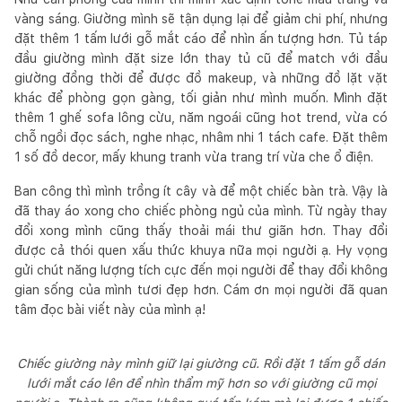
vàng sáng. Giường mình sẽ tận dụng lại để giảm chi phí, nhưng
đặt thêm 1 tấm lưới gỗ mắt cáo để nhìn ấn tượng hơn. Tủ táp
đầu giường mình đặt size lớn thay tủ cũ để match với đầu
giường đồng thời để được đồ makeup, và những đồ lặt vặt
khác để phòng gọn gàng, tối giản như mình muốn. Mình đặt
thêm 1 ghế sofa lông cừu, năm ngoái cũng hot trend, vừa có
chỗ ngồi đọc sách, nghe nhạc, nhâm nhi 1 tách cafe. Đặt thêm
1 số đồ decor, mấy khung tranh vừa trang trí vừa che ổ điện.
Ban công thì mình trồng ít cây và để một chiếc bàn trà. Vậy là
đã thay áo xong cho chiếc phòng ngủ của mình. Từ ngày thay
đổi xong mình cũng thấy thoải mái thư giãn hơn. Thay đổi
được cả thói quen xấu thức khuya nữa mọi người ạ. Hy vọng
gửi chút năng lượng tích cực đến mọi người để thay đổi không
gian sống của mình tươi đẹp hơn. Cám ơn mọi người đã quan
tâm đọc bài viết này của mình ạ!
Chiếc giường này mình giữ lại giường cũ. Rồi đặt 1 tấm gỗ dán
lưới mắt cáo lên để nhìn thẩm mỹ hơn so với giường cũ mọi