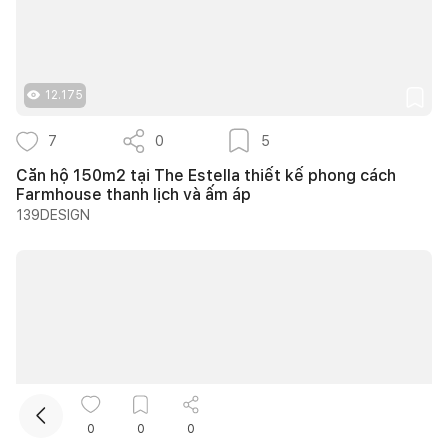
12.175
7
0
5
Căn hộ 150m2 tại The Estella thiết kế phong cách
Farmhouse thanh lịch và ấm áp
Kết nối thiết kế, thi công
139DESIGN
Mua sắm hoàn thiện nhà
0
0
0
11.987