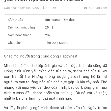
Cập nhật ngày
14/12/2022, lúc 10:56
621
lượt xem
Kích thước
5
m ngang
5
m dọc
Diện tích mặt bằng
25
m2
Năm hoàn thành
2020
Chụp ảnh
The 90's Studio
Chào mọi người trong cộng đồng Happynest!
Mình tên là Tít, 1 nhiếp ảnh gia và còn độc thân dù cũng đã
luống tuổi. Mình yêu thích việc sửa chữa, decor nhà cửa từ khi
còn trẻ rất trẻ. Nhưng không được gia đình ủng hộ lắm vì
người ta vẫn thường bảo sửa nhà cực gấp 10 lần xây nhà. Thế
nhưng với máu yêu cái đẹp của mình, bất cứ không gian nào
mình ở mình đều decor hoặc sửa chữa lại. Dù nó vất vả thật,
nhất là khi phải làm mọi thứ một mình nữa.
Và đây là phòng ngủ mình decor lại năm vừa rồi. Ngày trước