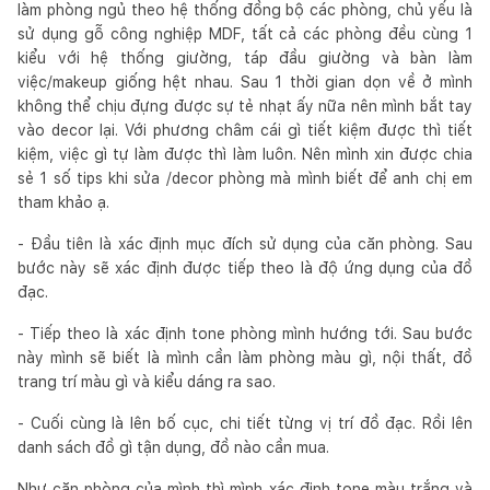
làm phòng ngủ theo hệ thống đồng bộ các phòng, chủ yếu là
sử dụng gỗ công nghiệp MDF, tất cả các phòng đều cùng 1
kiểu với hệ thống giường, táp đầu giường và bàn làm
việc/makeup giống hệt nhau. Sau 1 thời gian dọn về ở mình
không thể chịu đựng được sự tẻ nhạt ấy nữa nên mình bắt tay
vào decor lại. Với phương châm cái gì tiết kiệm được thì tiết
kiệm, việc gì tự làm được thì làm luôn. Nên mình xin được chia
sẻ 1 số tips khi sửa /decor phòng mà mình biết để anh chị em
tham khảo ạ.
- Đầu tiên là xác định mục đích sử dụng của căn phòng. Sau
bước này sẽ xác định được tiếp theo là độ ứng dụng của đồ
đạc.
- Tiếp theo là xác định tone phòng mình hướng tới. Sau bước
này mình sẽ biết là mình cần làm phòng màu gì, nội thất, đồ
trang trí màu gì và kiểu dáng ra sao.
- Cuối cùng là lên bố cục, chi tiết từng vị trí đồ đạc. Rồi lên
danh sách đồ gì tận dụng, đồ nào cần mua.
Như căn phòng của mình thì mình xác định tone màu trắng và