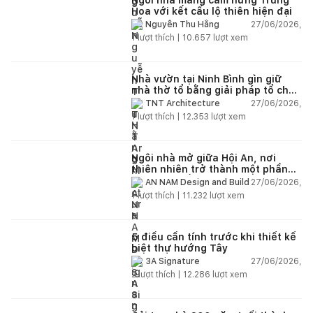
Hoa với kết cấu lộ thiên hiện đại
27/06/2026,
Nguyễn Thu Hằng
1
lượt thích |
10.657
lượt xem
Nhà vườn tại Ninh Bình gìn giữ
nhà thờ tổ bằng giải pháp tổ chức
lại không gian
27/06/2026,
TNT Architecture
1
lượt thích |
12.353
lượt xem
Ngôi nhà mở giữa Hội An, nơi
thiên nhiên trở thành một phần
của cuộc sống
27/06/2026,
AN NAM Design and Build
1
lượt thích |
11.232
lượt xem
5 điều cần tính trước khi thiết kế
biệt thự hướng Tây
27/06/2026,
3A Signature
2
lượt thích |
12.286
lượt xem