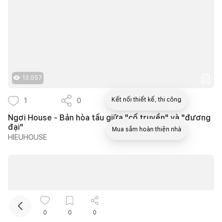
13.057
Kết nối thiết kế, thi công
1
0
1
Ngơi House - Bản hòa tấu giữa "cổ truyền" và "đương
đại"
Mua sắm hoàn thiện nhà
HIEUHOUSE
0
0
0