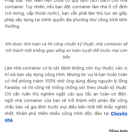
Pháp luật Việt Nam hiện chưa có quy định tách bạch cho nhà
container. Tuy nhiên, nếu bạn đặt container làm nhà ở cố định
(có móng, cấp thoát nước), bạn vẫn phải làm thủ tục xin giấy
phép xây dựng tại chính quyền địa phương như công trình bình
thường.
Khi được tính toán và thi công chuẩn kỹ thuật, nhà container sẽ
trở thành một không gian sống an toàn tuyệt đối trước mọi cơn
bão
Làm nhà container có bị sét đánh không còn tùy thuộc vào vị
trí mà bạn xây dựng công trình. Nhưng tin vui là bạn hoàn toàn
có thể phòng tránh 100% nhờ ứng dụng đúng nguyên lý lồng
Faraday và thi công hệ thống chống sét theo chuẩn kỹ thuật.
Chỉ cần tuân thủ nghiêm ngặt các quy tắc an toàn cơ điện,
ngôi nhà container của bạn sẽ trở thành một pháo đài vững
chắc bảo vệ gia đình trước mọi điều kiện thời tiết khắc nghiệt
nhất. Khám phá thêm nhiều công trình độc đáo tại
Chuyện
nhà
.
Tổng hợp