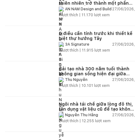
thiên nhiên trở thành một phần
của cuộc sống
27/06/2026,
AN NAM Design and Build
1
lượt thích |
11.170
lượt xem
5 điều cần tính trước khi thiết kế
biệt thự hướng Tây
27/06/2026,
3A Signature
2
lượt thích |
11.915
lượt xem
Cải tạo nhà 300 năm tuổi thành
không gian sống hiện đại giữa
thiên nhiên
27/06/2026,
Thu Nguyễn
1
lượt thích |
10.101
lượt xem
Ngôi nhà tái chế giữa lòng đô thị,
tận dụng vật liệu cũ để tạo không
gian sống linh hoạt
27/06/2026,
Nguyễn Thu Hằng
2
lượt thích |
12.255
lượt xem