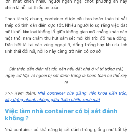
lớn nhất khiến nhiều người ngần ngại chốt phương án này
chính là nỗi sợ thiếu an toàn.
Theo tâm lý chung, container được cấu tạo hoàn toàn từ sắt
thép có tính dẫn điện cực tốt. Nhiều người lo sợ rằng việc đặt
một khối kim loại khổng lồ giữa không gian mở chẳng khác nào
một thỏi nam châm thu hút sấm sét mỗi khi trời đổ mưa dông.
Đặc biệt là tại các vùng ngoại ô, đồng trống hay khu du lịch
sinh thái đồi núi, nỗi lo này càng trở nên có cơ sở.
Sắt thép dẫn điện rất tốt, nên nếu đặt nhà ở vị trí trống trải,
nguy cơ lớp vỏ ngoài bị sét đánh trúng là hoàn toàn có thể xảy
ra
>>> Xem thêm:
Nhà container của giảng viên khoa kiến trúc,
xây dựng nhanh chóng giữa thiên nhiên xanh mát
Việc làm nhà container có bị sét đánh
không？
Nhà container có khả năng bị sét đánh trúng giống như bất kỳ