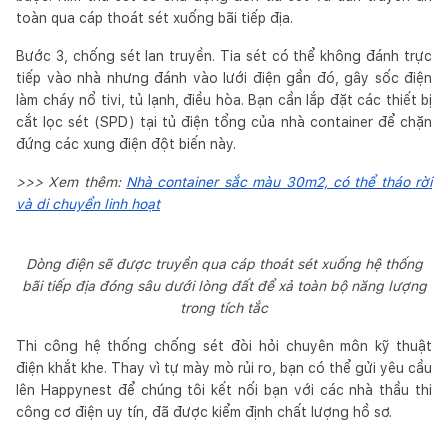
toàn qua cáp thoát sét xuống bãi tiếp địa.
Bước 3, chống sét lan truyền. Tia sét có thể không đánh trực
tiếp vào nhà nhưng đánh vào lưới điện gần đó, gây sốc điện
làm cháy nổ tivi, tủ lạnh, điều hòa. Bạn cần lắp đặt các thiết bị
cắt lọc sét (SPD) tại tủ điện tổng của nhà container để chặn
đứng các xung điện đột biến này.
>>> Xem thêm:
Nhà container sắc màu 30m2, có thể tháo rời
và di chuyển linh hoạt
Dòng điện sẽ được truyền qua cáp thoát sét xuống hệ thống
bãi tiếp địa đóng sâu dưới lòng đất để xả toàn bộ năng lượng
trong tích tắc
Thi công hệ thống chống sét đòi hỏi chuyên môn kỹ thuật
điện khắt khe. Thay vì tự mày mò rủi ro, bạn có thể gửi yêu cầu
lên Happynest để chúng tôi kết nối bạn với các nhà thầu thi
công cơ điện uy tín, đã được kiểm định chất lượng hồ sơ.