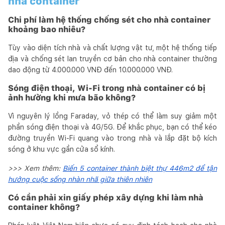
nhà container
Chi phí làm hệ thống chống sét cho nhà container
khoảng bao nhiêu?
Tùy vào diện tích nhà và chất lượng vật tư, một hệ thống tiếp
địa và chống sét lan truyền cơ bản cho nhà container thường
dao động từ 4.000.000 VNĐ đến 10.000.000 VNĐ.
Sóng điện thoại, Wi‑Fi trong nhà container có bị
ảnh hưởng khi mưa bão không?
Vì nguyên lý lồng Faraday, vỏ thép có thể làm suy giảm một
phần sóng điện thoại và 4G/5G. Để khắc phục, bạn có thể kéo
đường truyền Wi‑Fi quang vào trong nhà và lắp đặt bộ kích
sóng ở khu vực gần cửa sổ kính.
>>> Xem thêm:
Biến 5 container thành biệt thự 446m2 để tận
hưởng cuộc sống nhàn nhã giữa thiên nhiên
Có cần phải xin giấy phép xây dựng khi làm nhà
container không?