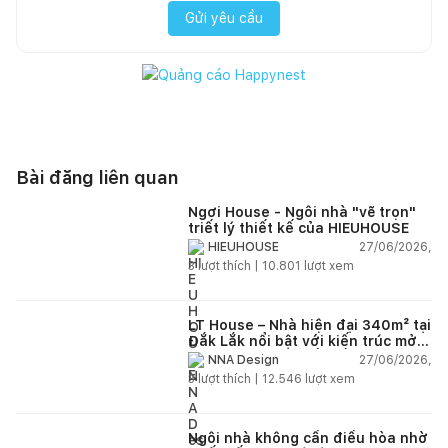
Gửi yêu cầu
Bài đăng liên quan
Ngơi House - Ngôi nhà "vẽ trọn"
triết lý thiết kế của HIEUHOUSE
27/06/2026,
HIEUHOUSE
3
lượt thích |
10.801
lượt xem
LT House – Nhà hiện đại 340m² tại
Đắk Lắk nổi bật với kiến trúc mở
và hệ sân vườn kết nối thiên
27/06/2026,
NNA Design
nhiên
3
lượt thích |
12.546
lượt xem
Ngôi nhà không cần điều hòa nhờ