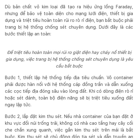
Dù bản chất vỏ kim loại đã tạo ra hiệu ứng lồng Faraday,
nhưng để bảo vệ toàn diện cho mạng lưới điện, thiết bị gia
dụng và triệt tiêu hoàn toàn rủi ro rò rỉ điện, bạn bắt buộc phải
trang bị hệ thống chống sét chuyên dụng. Dưới đây là các
bước thiết lập an toàn:
Để triệt tiêu hoàn toàn mọi rủi ro giật điện hay cháy nổ thiết bị
gia dụng, việc trang bị hệ thống chống sét chuyên dụng là yêu
cầu bắt buộc
Bước 1, thiết lập hệ thống tiếp địa tiêu chuẩn. Vỏ container
phải được hàn nối với hệ thống cáp đồng trần và dẫn xuống
các cọc tiếp địa đóng sâu vào lòng đất. Khi có dòng điện rò rỉ
hoặc sét đánh, toàn bộ điện năng sẽ bị triệt tiêu xuống đất
ngay lập tức.
Bước 2, lắp đặt kim thu sét. Nếu nhà container của bạn đặt ở
khu vực đồi núi trống trải, không có nhà cao tầng hay cây cối
che chắn xung quanh, việc gắn kim thu sét trên mái là bắt
buộc. Kim thu sét sẽ chủ động đón tia sét và dẫn truyền an