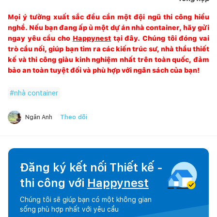
Mọi ý tưởng xuất sắc đều cần một đội ngũ thi công hiểu
nghề. Nếu bạn đang ấp ủ một dự án nhà container, hãy gửi
ngay yêu cầu cho
Happynest
tại đây. Chúng tôi đóng vai
trò cầu nối, giúp bạn tìm ra các kiến trúc sư, nhà thầu thiết
kế và thi công giàu kinh nghiệm nhất trên toàn quốc, đảm
bảo an toàn tuyệt đối và phù hợp với ngân sách của bạn!
#
nhà container
Theo dõi
Ngân Anh
Đăng ký kết nối Thiết kế -
thi công với
Happynest
Chúng tôi sẽ giúp bạn có một không gian
sống phù hợp nhất với yêu cầu