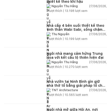
thiết kế theo khí hậu
27/06/2026,
Nguyễn Thu Hằng
2
lượt thích |
13.198
lượt xem
Nhà cấp 4 bên suối thiết kế theo
tinh thần Wabi Sabi, sống chậm
giữa thiên nhiên
27/06/2026,
Thu Nguyễn
1
lượt thích |
10.199
lượt xem
Ngôi nhà mang cảm hứng Trung
Hoa với kết cấu lộ thiên hiện đại
27/06/2026,
Nguyễn Thu Hằng
1
lượt thích |
10.270
lượt xem
Nhà vườn tại Ninh Bình gìn giữ
nhà thờ tổ bằng giải pháp tổ chức
lại không gian
27/06/2026,
TNT Architecture
1
lượt thích |
10.565
lượt xem
Ngôi nhà mở giữa Hội An, nơi