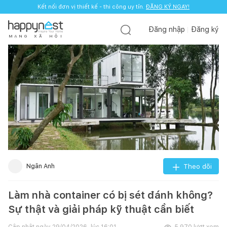
Kết nối đơn vị thiết kế - thi công uy tín.
ĐĂNG KÝ NGAY!
Đăng nhập
Đăng ký
M
Ạ
N
G
X
Ã
H
Ộ
I
Ngân Anh
Theo dõi
Làm nhà container có bị sét đánh không?
Sự thật và giải pháp kỹ thuật cần biết
Cập nhật ngày
29/04/2026, lúc 16:01
5.970
lượt xem