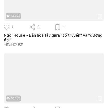
13.073
1
0
1
Ngơi House - Bản hòa tấu giữa "cổ truyền" và "đương
đại"
HIEUHOUSE
10.363