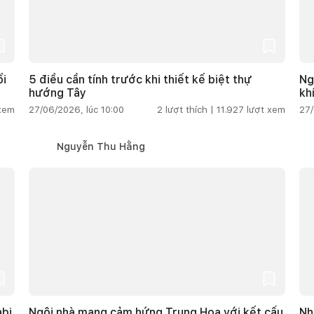
ổi
5 điều cần tính trước khi thiết kế biệt thự
Ng
hướng Tây
kh
 xem
27/06/2026, lúc 10:00
2
lượt thích |
11.927
lượt xem
27/
Nguyễn Thu Hằng
abi
Ngôi nhà mang cảm hứng Trung Hoa với kết cấu
Nh