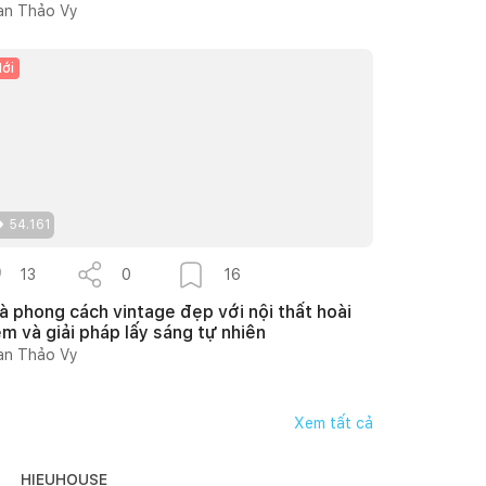
an Thảo Vy
ới
54.161
13
0
16
à phong cách vintage đẹp với nội thất hoài
ệm và giải pháp lấy sáng tự nhiên
an Thảo Vy
Xem tất cả
HIEUHOUSE