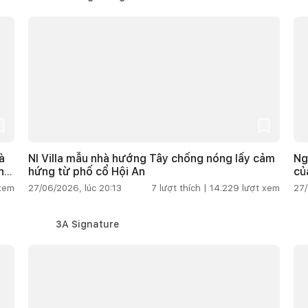
à
NI Villa mẫu nhà hướng Tây chống nóng lấy cảm
Ng
h 3
hứng từ phố cổ Hội An
củ
 xem
27/06/2026, lúc 20:13
7
lượt thích |
14.229
lượt xem
27/
3A Signature