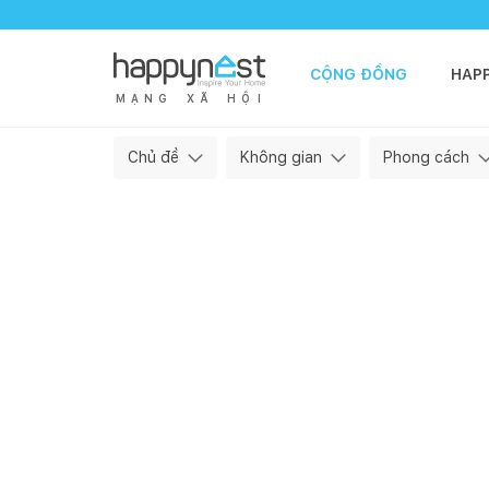
CỘNG ĐỒNG
HAP
M
Ạ
N
G
X
Ã
H
Ộ
I
Happynest — Cộng đồng làm nhà
Chủ đề
Không gian
Phong cách