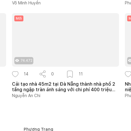
Võ Minh Huyền
Ph
Mới
M
74.472
14
0
11
Cải tạo nhà 45m2 tại Đà Nẵng thành nhà phố 2
Nh
tầng ngập tràn ánh sáng với chi phí 400 triệu
ni
đồng
Nguyễn An Chi
Ph
Phương Trang