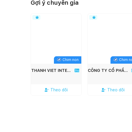
Gợi ý chuyên gia
Chim non
Chim n
THANH VIET INTERIOR
CÔNG TY CỔ PHẦN KIẾN TRÚC XÂY DỰNG SONG PHÁT
Pro
Theo dõi
Theo dõi