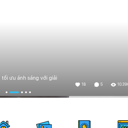
tối ưu ánh sáng với giải
18
5
10.39