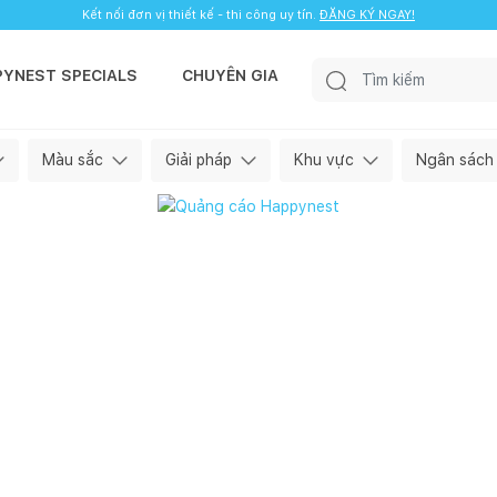
Kết nối đơn vị thiết kế - thi công uy tín.
ĐĂNG KÝ NGAY!
PYNEST SPECIALS
CHUYÊN GIA
Màu sắc
Giải pháp
Khu vực
Ngân sách