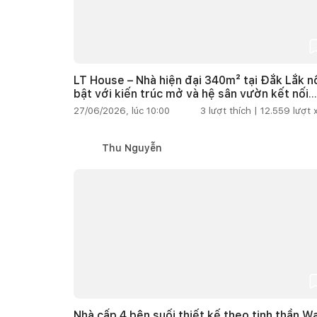
LT House – Nhà hiện đại 340m² tại Đắk Lắk n
bật với kiến trúc mở và hệ sân vườn kết nối
thiên nhiên
27/06/2026, lúc 10:00
3
lượt thích |
12.559
lượt
Thu Nguyễn
Nhà cấp 4 bên suối thiết kế theo tinh thần W