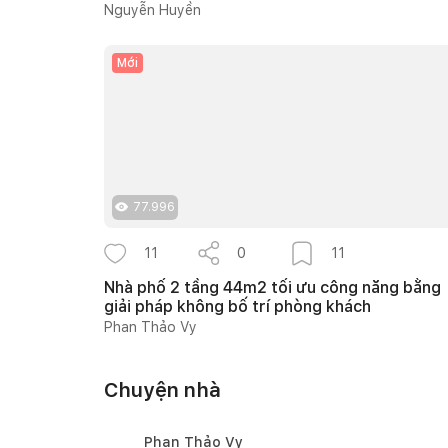
gia đình 4 người
Nguyễn Huyền
Mới
77.996
11
0
11
Nhà phố 2 tầng 44m2 tối ưu công năng bằng
giải pháp không bố trí phòng khách
Phan Thảo Vy
Chuyện nhà
Phan Thảo Vy