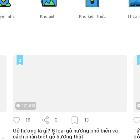
yện nhà
Kho ảnh
Kho kiến thức
Thảo l
2
121.813
16
0
13
Gỗ hương là gì? 6 loại gỗ hương phổ biến và
Tứ
ho
cách phân biệt gỗ hương thật
đỏ