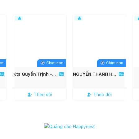
on
Chim non
Chim non
Kts Quyền Trịnh - Lavia Concept Việt Nam
NGUYỄN THANH HẢI
Pro
Pro
Pro
Theo dõi
Theo dõi