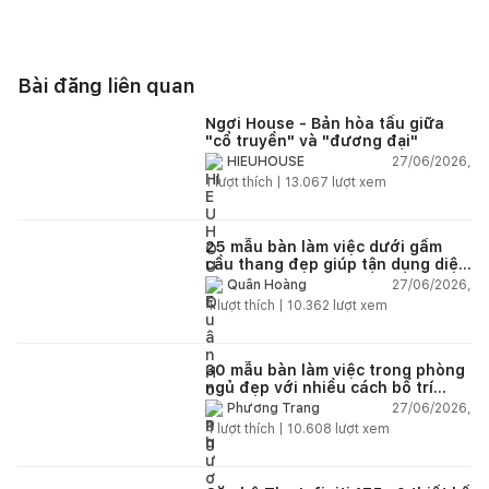
Bài đăng liên quan
Ngơi House - Bản hòa tấu giữa
"cổ truyền" và "đương đại"
27/06/2026,
HIEUHOUSE
1
lượt thích |
13.067
lượt xem
25 mẫu bàn làm việc dưới gầm
cầu thang đẹp giúp tận dụng diện
tích tưởng chừng bị bỏ quên
27/06/2026,
Quân Hoàng
4
lượt thích |
10.362
lượt xem
30 mẫu bàn làm việc trong phòng
ngủ đẹp với nhiều cách bố trí
thông minh cho mọi diện tích
27/06/2026,
Phương Trang
4
lượt thích |
10.608
lượt xem