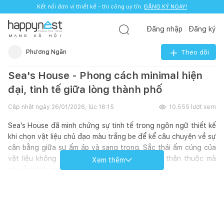
Kết nối đơn vị thiết kế - thi công uy tín.
ĐĂNG KÝ NGAY!
Đăng nhập
Đăng ký
M
Ạ
N
G
X
Ã
H
Ộ
I
Phương Ngân
Theo dõi
Sea's House - Phong cách minimal hiện
đại, tinh tế giữa lòng thành phố
Cập nhật ngày
26/01/2026, lúc 16:15
10.555
lượt xem
Sea’s House đã minh chứng sự tinh tế trong ngôn ngữ thiết kế
khi chọn vật liệu chủ đạo màu trắng be để kể câu chuyện về sự
cân bằng giữa sự ấm áp và sang trọng. Sắc thái ấm cúng của
vật liệu không chỉ mang lại cảm giác gần gũi, thân thuộc mà
Xem thêm
còn ẩn chứa một sự sang trọng tinh tế.
Không gian mở liên thông giữa bếp - bàn ăn - phòng khách,
tạo trục sinh hoạt liền mạch cho gia đình. Không gian mang lại
vẻ hiện đại, sang trọng mà vẫn giữ được sự ấm áp đặc trưng.
Sử dụng các mảng gỗ với tông màu tự nhiên, trung tính, từ