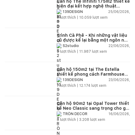
Căn hộ The Infiniti 175m2 thiết kế
hiện đại kết hợp nghệ thuật
Modern Art đầy cảm xúc
25/06/2026,
139DESIGN
6
lượt thích |
10.059
lượt xem
Trình Cà Phê - Khi những vật liệu
cũ được kể lại bằng một ngôn ngữ
thiết kế mới
22/06/2026,
S2studio
5
lượt thích |
11.987
lượt xem
Căn hộ 150m2 tại The Estella
thiết kế phong cách Farmhouse
thanh lịch và ấm áp
23/06/2026,
139DESIGN
7
lượt thích |
12.174
lượt xem
Căn hộ 90m2 tại Opal Tower thiết
kế Neo Classic sang trọng cho gia
đình trẻ
16/06/2026,
TRÒN DECOR
8
lượt thích |
3.208
lượt xem