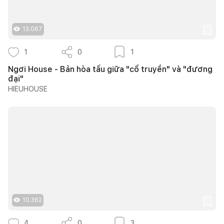
13.067
1
0
1
Ngơi House - Bản hòa tấu giữa "cổ truyền" và "đương
đại"
HIEUHOUSE
10.362
4
0
3