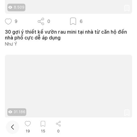
8.509
9
0
6
30 gợi ý thiết kế vườn rau mini tại nhà từ căn hộ đến
nhà phố cực dễ áp dụng
Như Ý
Kết nối thiết kế, thi công
Mua sắm hoàn thiện nhà
31.186
18
0
12
19
15
0
40+ ý tưởng thiết kế góc chill sân vườn giúp bạn nạp