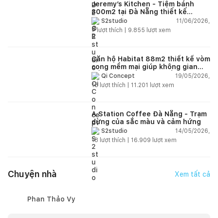
Jeremy’s Kitchen - Tiệm bánh
300m2 tại Đà Nẵng thiết kế
phong cách công nghiệp hiện đại
11/06/2026,
S2studio
ngập tràn ánh sáng tự nhiên
7
lượt thích |
9.855
lượt xem
Căn hộ Habitat 88m2 thiết kế vòm
cong mềm mại giúp không gian
sống hiện đại trở nên ấm áp hơn
19/05/2026,
Qi Concept
15
lượt thích |
11.201
lượt xem
A Station Coffee Đà Nẵng - Trạm
dừng của sắc màu và cảm hứng
14/05/2026,
S2studio
18
lượt thích |
16.909
lượt xem
Chuyện nhà
Xem tất cả
Phan Thảo Vy