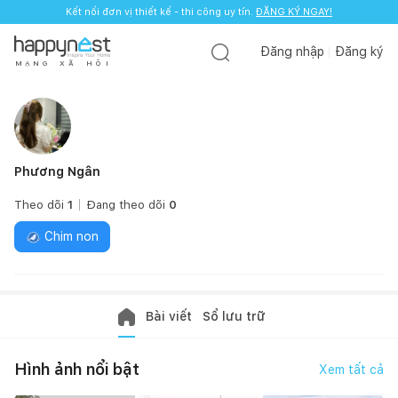
Kết nối đơn vị thiết kế - thi công uy tín.
Kết nối đơn vị thiết kế - thi công uy tín.
ĐĂNG KÝ NGAY!
ĐĂNG KÝ NGAY!
Đăng nhập
Đăng ký
M
Ạ
N
G
X
Ã
H
Ộ
I
Phương Ngân
Theo dõi
1
Đang theo dõi
0
Chim non
Bài viết
Sổ lưu trữ
Hình ảnh nổi bật
Xem tất cả