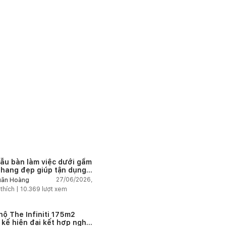
ẫu bàn làm việc dưới gầm
thang đẹp giúp tận dụng
 tích tưởng chừng bị bỏ
27/06/2026,
ân Hoàng
n
 thích |
10.369
lượt xem
hộ The Infiniti 175m2
t kế hiện đại kết hợp nghệ