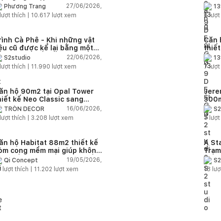
ố trí thông minh cho mọi diện
thuậ
27/06/2026,
Phương Trang
13
ích
lượt thích |
10.617
lượt xem
6
lượt
rình Cà Phê - Khi những vật
Căn 
iệu cũ được kể lại bằng một
thiế
gôn ngữ thiết kế mới
Farm
22/06/2026,
S2studio
13
áp
lượt thích |
11.990
lượt xem
7
lượt
ăn hộ 90m2 tại Opal Tower
Jere
hiết kế Neo Classic sang
300m
rọng cho gia đình trẻ
phon
16/06/2026,
TRÒN DECOR
S2
đại 
lượt thích |
3.208
lượt xem
7
lượt
nhiê
ăn hộ Habitat 88m2 thiết kế
A St
òm cong mềm mại giúp không
Trạm
ian sống hiện đại trở nên ấm
cảm 
19/05/2026,
Qi Concept
S2
p hơn
5
lượt thích |
11.202
lượt xem
18
lượ