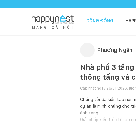
CỘNG ĐỒNG
HAP
M
Ạ
N
G
X
Ã
H
Ộ
I
Phương Ngân
Nhà phố 3 tầng 
thông tầng và 
Cập nhật ngày
26/01/2026, lúc 
Chúng tôi đã kiến tạo nên 
dự án là minh chứng cho tri
ánh sáng.
Giải pháp kiến trúc tối ưu c
Mảng khối vuông vắn t