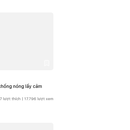
 chống nóng lấy cảm
7
lượt thích |
17.796
lượt xem