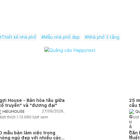
#
Thiết kế nhà phố
#
Mẫu nhà phố đẹp
#
Nhà phố 3 tầng
gơi House - Bản hòa tấu giữa
25 m
cổ truyền" và "đương đại"
cầu 
diện
27/06/2026,
HIEUHOUSE
Qu
quê
ượt thích |
13.080
lượt xem
4
lượt
0 mẫu bàn làm việc trong
Căn 
hòng ngủ đẹp với nhiều cách
thiế