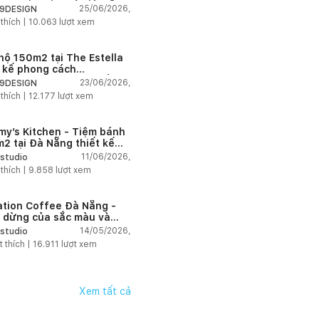
t Modern Art đầy cảm xúc
25/06/2026,
9DESIGN
 thích |
10.063
lượt xem
hộ 150m2 tại The Estella
t kế phong cách
house thanh lịch và ấm
23/06/2026,
9DESIGN
 thích |
12.177
lượt xem
my’s Kitchen - Tiệm bánh
2 tại Đà Nẵng thiết kế
g cách công nghiệp hiện
11/06/2026,
studio
ngập tràn ánh sáng tự
 thích |
9.858
lượt xem
n
ation Coffee Đà Nẵng -
 dừng của sắc màu và
hứng
14/05/2026,
studio
t thích |
16.911
lượt xem
Xem tất cả