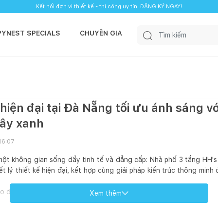
Kết nối đơn vị thiết kế - thi công uy tín.
ĐĂNG KÝ NGAY!
PYNEST SPECIALS
CHUYÊN GIA
hiện đại tại Đà Nẵng tối ưu ánh sáng vớ
cây xanh
16:07
một không gian sống đầy tinh tế và đẳng cấp: Nhà phố 3 tầng HH's 
ết lý thiết kế hiện đại, kết hợp cùng giải pháp kiến trúc thông minh
ho đất phố:
Xem thêm
ạo nên mặt tiền mạnh mẽ, sang trọng và không bị lỗi thời.