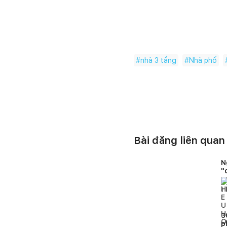
#
nhà 3 tầng
#
Nhà phố
Bài đăng liên quan
N
"
1
l
3
p