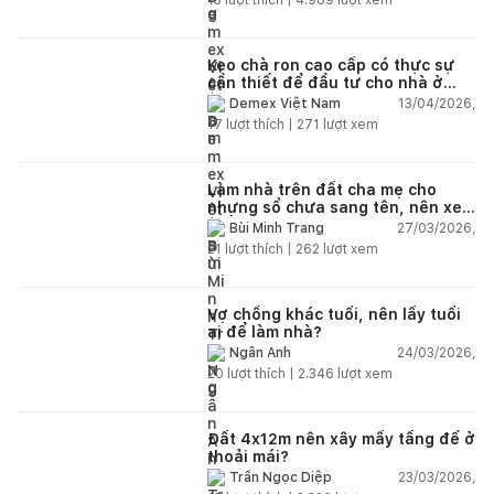
Keo chà ron cao cấp có thực sự
cần thiết để đầu tư cho nhà ở
dân dụng?
13/04/2026,
Demex Việt Nam
17
lượt thích |
271
lượt xem
Làm nhà trên đất cha mẹ cho
nhưng sổ chưa sang tên, nên xem
tuổi ai?
27/03/2026,
Bùi Minh Trang
21
lượt thích |
262
lượt xem
Vợ chồng khác tuổi, nên lấy tuổi
ai để làm nhà?
24/03/2026,
Ngân Anh
20
lượt thích |
2.346
lượt xem
Đất 4x12m nên xây mấy tầng để ở
thoải mái?
23/03/2026,
Trần Ngọc Diệp