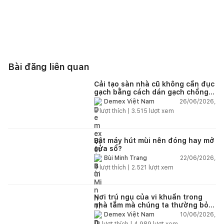
Bài đăng liên quan
Cải tạo sàn nhà cũ không cần đục
gạch bằng cách dán gạch chồng
gạch có được không?
26/06/2026,
Demex Việt Nam
8
lượt thích |
3.515
lượt xem
Bật máy hút mùi nên đóng hay mở
cửa sổ?
22/06/2026,
Bùi Minh Trang
4
lượt thích |
2.521
lượt xem
Nơi trú ngụ của vi khuẩn trong
nhà tắm mà chúng ta thường bỏ
qua
10/06/2026,
Demex Việt Nam
13
lượt thích |
4.989
lượt xem