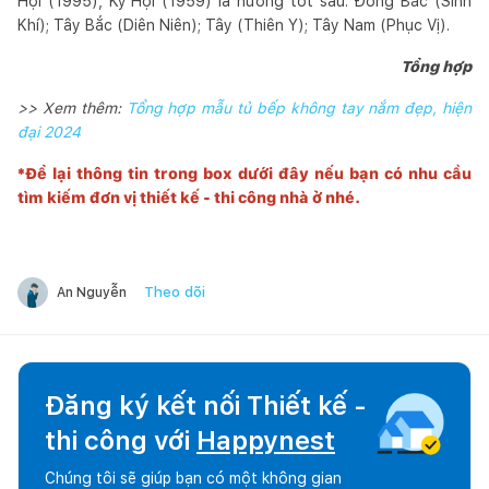
Hợi (1995), Kỷ Hợi (1959) là hướng tốt sau: Đông Bắc (Sinh
Khí); Tây Bắc (Diên Niên); Tây (Thiên Y); Tây Nam (Phục Vị).
Tổng hợp
>> Xem thêm:
Tổng hợp mẫu tủ bếp không tay nắm đẹp, hiện
đại 2024
*Để lại thông tin trong box dưới đây nếu bạn có nhu cầu
tìm kiếm đơn vị thiết kế - thi công nhà ở nhé.
Theo dõi
An Nguyễn
Đăng ký kết nối Thiết kế -
thi công với
Happynest
Chúng tôi sẽ giúp bạn có một không gian