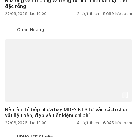
Nhà ống vẫn thoáng và riêng tư nhờ thiết kế mặt tiền
đặc rỗng
27/06/2026, lúc 10:00
2
lượt thích |
5.689
lượt xem
Quân Hoàng
Nên làm tủ bếp nhựa hay MDF? KTS tư vấn cách chọn
vật liệu bền, đẹp và tiết kiệm chi phí
27/06/2026, lúc 10:00
4
lượt thích |
6.045
lượt xem
URHOUSE Studio