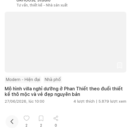
Tư vấn, thiết kế - Nhà sản xuất
Kết nối thiết kế, thi công
Modern - Hiện đại
Nhà phố
Mô hình villa nghỉ dưỡng ở Phan Thiết theo đuổi thiết
kế thô mộc và vẻ đẹp nguyên bản
27/06/2026, lúc 10:00
4
lượt thích |
5.879
lượt xem
SPACE PLUS
Tư vấn, thiết kế - Nhà thầu
2
2
0