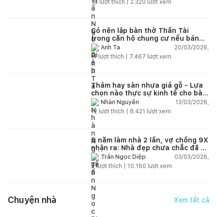
18
lượt thích |
2.320
lượt xem
Có nên lập bàn thờ Thần Tài
trong căn hộ chung cư nếu bán
hàng online?
20/03/2026,
Anh Ta
11
lượt thích |
7.467
lượt xem
Thảm hay sàn nhựa giả gỗ - Lựa
chọn nào thực sự kinh tế cho bài
toán lâu dài?
13/03/2026,
Nhàn Nguyễn
12
lượt thích |
8.421
lượt xem
5 năm làm nhà 2 lần, vợ chồng 9X
nhận ra: Nhà đẹp chưa chắc đã dễ
sống!
03/03/2026,
Trần Ngọc Diệp
9
lượt thích |
10.160
lượt xem
Chuyện nhà
Xem tất cả