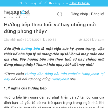
Kết nối đơn vị thiết kế - thi công uy tín.
ĐĂNG KÝ NGAY!
Đăng nhập
Đăng ký
M
Ạ
N
G
X
Ã
H
Ộ
I
Hướng bếp theo tuổi vợ hay chồng mới
đúng phong thủy?
Cập nhật ngày
30/05/2024, lúc 00:52
3.026
lượt xem
Xác định
hướng bếp
là một việc cực kỳ quan trọng, việc
thiết kế nhà hợp lý sẽ mang đến sự tài lộc và may mắn cho
gia chủ. Vậy hướng bếp nên theo tuổi vợ hay chồng mới
đúng phong thủy? Tham khảo ngay bài viết này nhé!
*Tham khảo
Hướng dẫn đăng bài trên website Happynest tại
đây
để kết nối với cộng đồng
Happynest
nhé.
1. Ý nghĩa của hướng bếp
Hướng bếp liên quan đến sự phát triển và sự tài lộc của gia
đình bạn. Là yếu tố có vai trò quan trọng trong ngôi nhà. Khi
đặt đúng hướng bếp sẽ mang lại sự cân bằng năng lượng và lợi