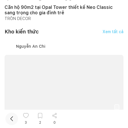
Căn hộ 90m2 tại Opal Tower thiết kế Neo Classic
sang trọng cho gia đình trẻ
TRÒN DECOR
Kho kiến thức
Xem tất cả
Nguyễn An Chi
Kết nối thiết kế, thi công
Mua sắm hoàn thiện nhà
Vị trí đặt bể cá trong nhà hợp phong thủy và 7 nơi nên
3
2
0
tránh đặt bể cá