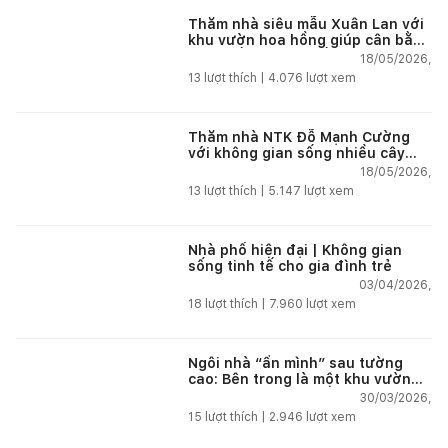
Thăm nhà siêu mẫu Xuân Lan với
khu vườn hoa hồng giúp cân bằng
cuộc sống giữa phố thị
18/05/2026,
13
lượt thích |
4.076
lượt xem
Thăm nhà NTK Đỗ Mạnh Cường
với không gian sống nhiều cây
xanh giúp tái tạo năng lượng giữa
18/05/2026,
phố thị
13
lượt thích |
5.147
lượt xem
Nhà phố hiện đại | Không gian
sống tinh tế cho gia đình trẻ
03/04/2026,
18
lượt thích |
7.960
lượt xem
Ngôi nhà “ẩn mình” sau tường
cao: Bên trong là một khu vườn
nhiệt đới
30/03/2026,
15
lượt thích |
2.946
lượt xem