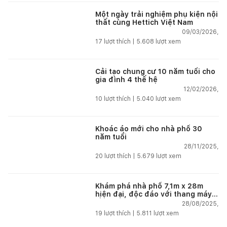
Một ngày trải nghiệm phụ kiện nội
thất cùng Hettich Việt Nam
09/03/2026,
17
lượt thích |
5.608
lượt xem
Cải tạo chung cư 10 năm tuổi cho
gia đình 4 thế hệ
12/02/2026,
10
lượt thích |
5.040
lượt xem
Khoác áo mới cho nhà phố 30
năm tuổi
28/11/2025,
20
lượt thích |
5.679
lượt xem
Khám phá nhà phố 7,1m x 28m
hiện đại, độc đáo với thang máy
lồng kính và sân vườn tại Hải
28/08/2025,
Phòng
19
lượt thích |
5.811
lượt xem