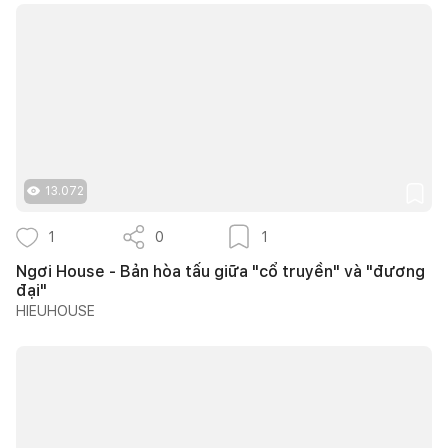
13.072
1
0
1
Ngơi House - Bản hòa tấu giữa "cổ truyền" và "đương
đại"
HIEUHOUSE