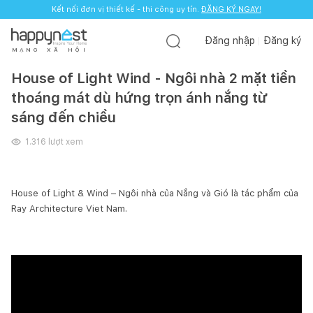
Kết nối đơn vị thiết kế - thi công uy tín.
ĐĂNG KÝ NGAY!
Đăng nhập
Đăng ký
M
Ạ
N
G
X
Ã
H
Ộ
I
House of Light Wind - Ngôi nhà 2 mặt tiền
thoáng mát dù hứng trọn ánh nắng từ
sáng đến chiều
1.316
lượt xem
House of Light & Wind – Ngôi nhà của Nắng và Gió là tác phẩm của
Ray Architecture Viet Nam.