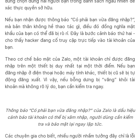
dùng chọn đúng hai người bạn trong danh sách ngẫu nhiên để
xác thực quyền sở hữu.
Nếu bạn nhận được thông báo “Có phải bạn vừa đăng nhập?”,
mà bản thân không hề thao tác gì, điều đó đồng nghĩa mật
khẩu của bạn có thể đã bị rò rỉ. Đây là bước cảnh báo thứ hai -
cho thấy hacker đang cố truy cập trực tiếp vào tài khoản của
bạn.
Theo cơ chế bảo mật của Zalo, một tài khoản chỉ được đăng
nhập trên một thiết bị duy nhất tại một thời điểm. Nếu bạn
đăng nhập ở điện thoại hoặc máy tính khác, thiết bị cũ sẽ bị tự
động đăng xuất. Vì vậy, nếu bỗng dưng bị “văng” khỏi tài
khoản mà không rõ lý do, bạn cần kiểm tra ngay.
Thông báo “Có phải bạn vừa đăng nhập?” của Zalo là dấu hiệu
cảnh báo tài khoản có thể bị xâm nhập, người dùng cần kiểm
tra và bảo mật lại ngay lập tức.
Các chuyên gia cho biết, nhiều người nhầm tưởng đây chỉ là lỗi