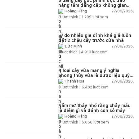
3 dáng cây gốc phình độc đáo
nâng tầm đẳng cấp không gian
sống
27/06/2026,
Hoàng Hằng
0
lượt thích |
1.209
lượt xem
Lý do nhiều gia đình khá giả luôn
đặt 2 chậu cây trước cửa nhà
27/06/2026,
Đức Minh
1
lượt thích |
4.910
lượt xem
4 loại cây vừa mang ý nghĩa
phong thủy vừa là dược liệu quý
nên trồng trong nhà
27/06/2026,
Thanh Hoa
0
lượt thích |
6.482
lượt xem
Nằm mơ thấy nhổ răng chảy máu
là điềm gì và đánh con số mấy
27/06/2026,
Hoàng Hằng
0
lượt thích |
5.656
lượt xem