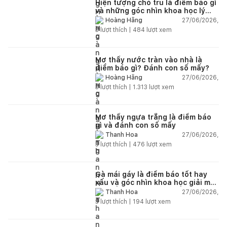
Hiện tượng chó tru là điềm báo gì
và những góc nhìn khoa học lý
giải
27/06/2026,
Hoàng Hằng
3
lượt thích |
484
lượt xem
Mơ thấy nước tràn vào nhà là
điềm báo gì? Đánh con số mấy?
27/06/2026,
Hoàng Hằng
3
lượt thích |
1.313
lượt xem
Mơ thấy ngựa trắng là điềm báo
gì và đánh con số mấy
27/06/2026,
Thanh Hoa
3
lượt thích |
476
lượt xem
Gà mái gáy là điềm báo tốt hay
xấu và góc nhìn khoa học giải mã
chi tiết
27/06/2026,
Thanh Hoa
3
lượt thích |
194
lượt xem