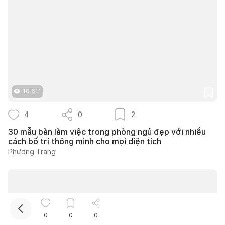
10.611
Kết nối thiết kế, thi công
4
0
2
30 mẫu bàn làm việc trong phòng ngủ đẹp với nhiều
Mua sắm hoàn thiện nhà
cách bố trí thông minh cho mọi diện tích
Phương Trang
0
0
0