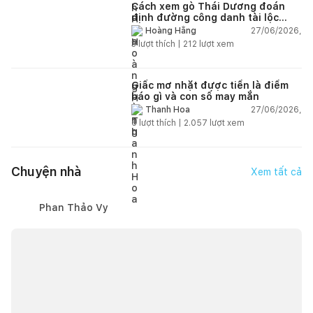
Cách xem gò Thái Dương đoán
định đường công danh tài lộc
theo nhân tướng học
27/06/2026,
Hoàng Hằng
3
lượt thích |
212
lượt xem
Giấc mơ nhặt được tiền là điềm
báo gì và con số may mắn
27/06/2026,
Thanh Hoa
6
lượt thích |
2.057
lượt xem
Chuyện nhà
Xem tất cả
Phan Thảo Vy