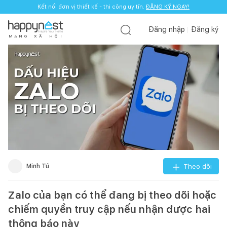
Kết nối đơn vị thiết kế - thi công uy tín.
ĐĂNG KÝ NGAY!
Đăng nhập
Đăng ký
M
Ạ
N
G
X
Ã
H
Ộ
I
Minh Tú
Theo dõi
Zalo của bạn có thể đang bị theo dõi hoặc
chiếm quyền truy cập nếu nhận được hai
thông báo này