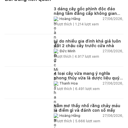
3 dáng cây gốc phình độc đáo
nâng tầm đẳng cấp không gian
sống
27/06/2026,
Hoàng Hằng
0
lượt thích |
1.214
lượt xem
Lý do nhiều gia đình khá giả luôn
đặt 2 chậu cây trước cửa nhà
27/06/2026,
Đức Minh
1
lượt thích |
4.917
lượt xem
4 loại cây vừa mang ý nghĩa
phong thủy vừa là dược liệu quý
nên trồng trong nhà
27/06/2026,
Thanh Hoa
0
lượt thích |
6.491
lượt xem
Nằm mơ thấy nhổ răng chảy máu
là điềm gì và đánh con số mấy
27/06/2026,
Hoàng Hằng
0
lượt thích |
5.666
lượt xem