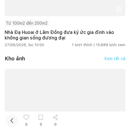
Từ 100m2 đến 200m2
Nhà Đạ Huoai ở Lâm Đồng đưa ký ức gia đình vào
không gian sống đương đại
27/06/2026, lúc 10:00
1
lượt thích |
15.689
lượt xem
Kho ảnh
Xem tất cả
Kết nối thiết kế, thi công
Mua sắm hoàn thiện nhà
13.088
0
0
0