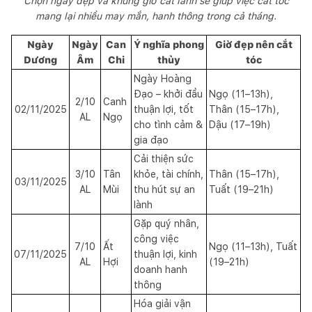
Chọn ngày đẹp và khung giờ cát lành sẽ giúp việc cắt tóc
mang lại nhiều may mắn, hanh thông trong cả tháng.
Ngày
Ngày
Can
Ý nghĩa phong
Giờ đẹp nên cắt
Dương
Âm
Chi
thủy
tóc
Ngày Hoàng
Đạo – khởi đầu
Ngọ (11–13h),
2/10
Canh
02/11/2025
thuận lợi, tốt
Thân (15–17h),
AL
Ngọ
cho tình cảm &
Dậu (17–19h)
gia đạo
Cải thiện sức
3/10
Tân
khỏe, tài chính,
Thân (15–17h),
03/11/2025
AL
Mùi
thu hút sự an
Tuất (19–21h)
lành
Gặp quý nhân,
công việc
7/10
Ất
Ngọ (11–13h), Tuất
07/11/2025
thuận lợi, kinh
AL
Hợi
(19–21h)
doanh hanh
thông
Hóa giải vận