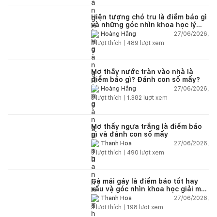
Hiện tượng chó tru là điềm báo gì
và những góc nhìn khoa học lý
giải
27/06/2026,
Hoàng Hằng
3
lượt thích |
489
lượt xem
Mơ thấy nước tràn vào nhà là
điềm báo gì? Đánh con số mấy?
27/06/2026,
Hoàng Hằng
3
lượt thích |
1.382
lượt xem
Mơ thấy ngựa trắng là điềm báo
gì và đánh con số mấy
27/06/2026,
Thanh Hoa
3
lượt thích |
490
lượt xem
Gà mái gáy là điềm báo tốt hay
xấu và góc nhìn khoa học giải mã
chi tiết
27/06/2026,
Thanh Hoa
3
lượt thích |
198
lượt xem