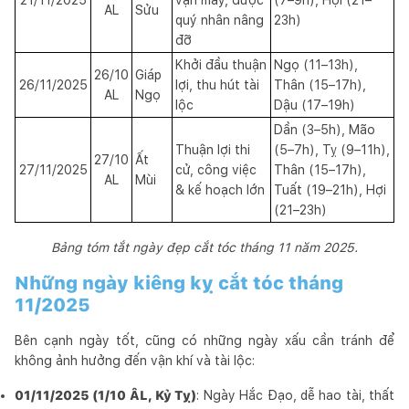
AL
Sửu
quý nhân nâng
23h)
đỡ
Khởi đầu thuận
Ngọ (11–13h),
26/10
Giáp
26/11/2025
lợi, thu hút tài
Thân (15–17h),
AL
Ngọ
lộc
Dậu (17–19h)
Dần (3–5h), Mão
Thuận lợi thi
(5–7h), Tỵ (9–11h),
27/10
Ất
27/11/2025
cử, công việc
Thân (15–17h),
AL
Mùi
& kế hoạch lớn
Tuất (19–21h), Hợi
(21–23h)
Bảng tóm tắt ngày đẹp cắt tóc tháng 11 năm 2025.
Những ngày kiêng kỵ cắt tóc tháng
11/2025
Bên cạnh ngày tốt, cũng có những ngày xấu cần tránh để
không ảnh hưởng đến vận khí và tài lộc:
01/11/2025 (1/10 ÂL, Kỷ Tỵ)
: Ngày Hắc Đạo, dễ hao tài, thất