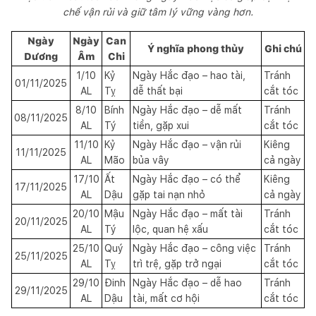
chế vận rủi và giữ tâm lý vững vàng hơn.
Ngày
Ngày
Can
Ý nghĩa phong thủy
Ghi chú
Dương
Âm
Chi
1/10
Kỷ
Ngày Hắc đạo – hao tài,
Tránh
01/11/2025
AL
Tỵ
dễ thất bại
cắt tóc
8/10
Bính
Ngày Hắc đạo – dễ mất
Tránh
08/11/2025
AL
Tý
tiền, gặp xui
cắt tóc
11/10
Kỷ
Ngày Hắc đạo – vận rủi
Kiêng
11/11/2025
AL
Mão
bủa vây
cả ngày
17/10
Ất
Ngày Hắc đạo – có thể
Kiêng
17/11/2025
AL
Dậu
gặp tai nạn nhỏ
cả ngày
20/10
Mậu
Ngày Hắc đạo – mất tài
Tránh
20/11/2025
AL
Tý
lộc, quan hệ xấu
cắt tóc
25/10
Quý
Ngày Hắc đạo – công việc
Tránh
25/11/2025
AL
Tỵ
trì trệ, gặp trở ngại
cắt tóc
29/10
Đinh
Ngày Hắc đạo – dễ hao
Tránh
29/11/2025
AL
Dậu
tài, mất cơ hội
cắt tóc