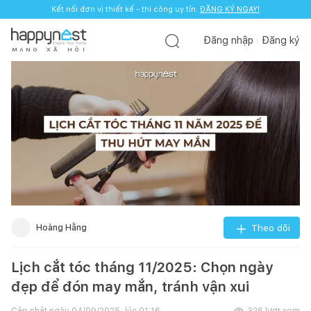
Kết nối đơn vị thiết kế - thi công uy tín.
ĐĂNG KÝ NGAY!
Đăng nhập
Đăng ký
M
Ạ
N
G
X
Ã
H
Ộ
I
Hoàng Hằng
Theo dõi
Lịch cắt tóc tháng 11/2025: Chọn ngày
đẹp để đón may mắn, tránh vận xui
Cập nhật ngày
04/09/2025, lúc 01:16
326
lượt xem