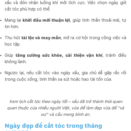
xấu và đón nhận luồng khí mới tích cực. Việc chọn ngày giờ
cắt tóc phù hợp có thể:
Mang lại
khởi đầu mới thuận lợi
, giúp tinh thần thoải mái, tự
tin hơn.
Thu hút
tài lộc và may mắn
, mở ra cơ hội trong công việc và
học tập.
Giúp
tăng cường sức khỏe, cải thiện vận khí
, tránh điều
không lành.
Ngược lại, nếu cắt tóc vào ngày xấu, gia chủ dễ gặp rắc rối
trong cuộc sống, tinh thần sa sút hoặc hao tài tốn của.
Xem lịch cắt tóc theo ngày tốt – xấu đã trở thành thói quen
quen thuộc của nhiều người Việt, vừa để làm đẹp vừa để “xả
xui” và cầu mong bình an.
Ngày đẹp để cắt tóc trong tháng