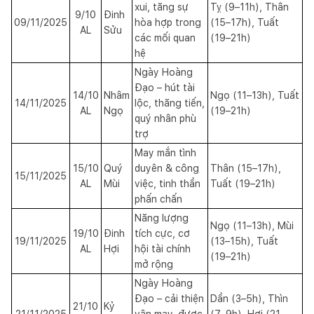
xui, tăng sự
Tỵ (9–11h), Thân
9/10
Đinh
09/11/2025
hòa hợp trong
(15–17h), Tuất
AL
Sửu
các mối quan
(19–21h)
hệ
Ngày Hoàng
Đạo – hút tài
14/10
Nhâm
Ngọ (11–13h), Tuất
14/11/2025
lộc, thăng tiến,
AL
Ngọ
(19–21h)
quý nhân phù
trợ
May mắn tình
15/10
Quý
duyên & công
Thân (15–17h),
15/11/2025
AL
Mùi
việc, tinh thần
Tuất (19–21h)
phấn chấn
Năng lượng
Ngọ (11–13h), Mùi
19/10
Đinh
tích cực, cơ
19/11/2025
(13–15h), Tuất
AL
Hợi
hội tài chính
(19–21h)
mở rộng
Ngày Hoàng
Đạo – cải thiện
Dần (3–5h), Thìn
21/10
Kỷ
21/11/2025
vận may, được
(7–9h), Hợi (21–