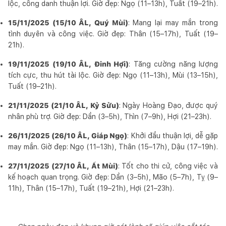
lộc, công danh thuận lợi. Giờ đẹp: Ngọ (11–13h), Tuất (19–21h).
15/11/2025 (15/10 ÂL, Quý Mùi)
: Mang lại may mắn trong
tình duyên và công việc. Giờ đẹp: Thân (15–17h), Tuất (19–
21h).
19/11/2025 (19/10 ÂL, Đinh Hợi)
: Tăng cường năng lượng
tích cực, thu hút tài lộc. Giờ đẹp: Ngọ (11–13h), Mùi (13–15h),
Tuất (19–21h).
21/11/2025 (21/10 ÂL, Kỷ Sửu)
: Ngày Hoàng Đạo, được quý
nhân phù trợ. Giờ đẹp: Dần (3–5h), Thìn (7–9h), Hợi (21–23h).
26/11/2025 (26/10 ÂL, Giáp Ngọ)
: Khởi đầu thuận lợi, dễ gặp
may mắn. Giờ đẹp: Ngọ (11–13h), Thân (15–17h), Dậu (17–19h).
27/11/2025 (27/10 ÂL, Ất Mùi)
: Tốt cho thi cử, công việc và
kế hoạch quan trọng. Giờ đẹp: Dần (3–5h), Mão (5–7h), Tỵ (9–
11h), Thân (15–17h), Tuất (19–21h), Hợi (21–23h).