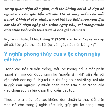
Trong quan niệm dân gian, mái tóc không chỉ là vẻ đẹp bề
ngoài mà còn gắn liền với vận khí và may mắn của mỗi
người. Chính vì vậy, nhiều người Việt có thói quen xem lịch
cắt tóc để chọn ngày tốt, tránh ngày xấu, với mong muốn
đón nhận khởi đầu thuận lợi và hóa giải vận hạn.
Vậy trong
lịch cắt tóc tháng 11/2025
, đâu là những ngày đẹp
để cắt tóc giúp thu hút tài lộc, và ngày nào nên kiêng kỵ?
Ý nghĩa phong thủy của việc chọn ngày
cắt tóc
Trong văn hóa truyền thống, mái tóc không chỉ là một phần
ngoại hình mà còn được xem như “nguồn sinh khí” gắn liền với
vận mệnh con người. Người xưa thường nói
“cái răng, cái tóc
là gốc con người”
, ý muốn nhấn mạnh tầm quan trọng của
việc chăm sóc và lựa chọn thời điểm cắt tóc.
Theo phong thủy, cắt tóc không đơn thuần là thay đổi diện
mạo mà còn mang ý nghĩa tâm linh, giúp gột bỏ năng lượng