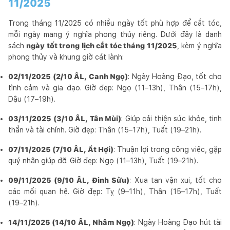
11/2025
Trong tháng 11/2025 có nhiều ngày tốt phù hợp để cắt tóc,
mỗi ngày mang ý nghĩa phong thủy riêng. Dưới đây là danh
sách
ngày tốt trong lịch cắt tóc tháng 11/2025
, kèm ý nghĩa
phong thủy và khung giờ cát lành:
02/11/2025 (2/10 ÂL, Canh Ngọ)
: Ngày Hoàng Đạo, tốt cho
tình cảm và gia đạo. Giờ đẹp: Ngọ (11–13h), Thân (15–17h),
Dậu (17–19h).
03/11/2025 (3/10 ÂL, Tân Mùi)
: Giúp cải thiện sức khỏe, tinh
thần và tài chính. Giờ đẹp: Thân (15–17h), Tuất (19–21h).
07/11/2025 (7/10 ÂL, Ất Hợi)
: Thuận lợi trong công việc, gặp
quý nhân giúp đỡ. Giờ đẹp: Ngọ (11–13h), Tuất (19–21h).
09/11/2025 (9/10 ÂL, Đinh Sửu)
: Xua tan vận xui, tốt cho
các mối quan hệ. Giờ đẹp: Tỵ (9–11h), Thân (15–17h), Tuất
(19–21h).
14/11/2025 (14/10 ÂL, Nhâm Ngọ)
: Ngày Hoàng Đạo hút tài