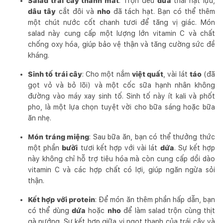
Salad trái cây thanh mát
: Trộn đều
dứa
thái hạt lựu,
dâu tây
cắt đôi và
nho
đã tách hạt. Bạn có thể thêm
một chút nước cốt chanh tươi để tăng vị giác. Món
salad này cung cấp một lượng lớn vitamin C và chất
chống oxy hóa, giúp bảo vệ thận và tăng cường sức đề
kháng.
Sinh tố trái cây
: Cho một nắm
việt quất
, vài lát
táo
(đã
gọt vỏ và bỏ lõi) và một cốc sữa hạnh nhân không
đường vào máy xay sinh tố. Sinh tố này ít kali và phốt
pho, là một lựa chọn tuyệt vời cho bữa sáng hoặc bữa
ăn nhẹ.
Món tráng miệng
: Sau bữa ăn, bạn có thể thưởng thức
một phần
bưởi
tươi kết hợp với vài lát
dứa
. Sự kết hợp
này không chỉ hỗ trợ tiêu hóa mà còn cung cấp dồi dào
vitamin C và các hợp chất có lợi, giúp ngăn ngừa sỏi
thận.
Kết hợp với protein
: Để món ăn thêm phần hấp dẫn, bạn
có thể dùng
dứa
hoặc
nho
để làm salad trộn cùng thịt
gà nướng. Sự kết hợp giữa vị ngọt thanh của trái cây và