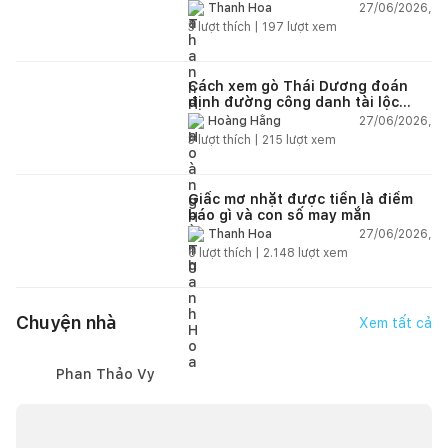
chi tiết
27/06/2026,
Thanh Hoa
3
lượt thích |
197
lượt xem
Cách xem gò Thái Dương đoán
định đường công danh tài lộc
theo nhân tướng học
27/06/2026,
Hoàng Hằng
3
lượt thích |
215
lượt xem
Giấc mơ nhặt được tiền là điềm
báo gì và con số may mắn
27/06/2026,
Thanh Hoa
6
lượt thích |
2.148
lượt xem
Chuyện nhà
Xem tất cả
Phan Thảo Vy