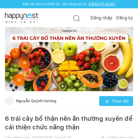
Kết nối đơn vị thiết kế - thi công uy tín.
ĐĂNG KÝ NGAY!
Đăng nhập
Đăng ký
M
Ạ
N
G
X
Ã
H
Ộ
I
Nguyễn Quỳnh Hương
Theo dõi
6 trái cây bổ thận nên ăn thường xuyên để
cải thiện chức năng thận
Cập nhật ngày
03/08/2025, lúc 01:14
1.396
lượt xem