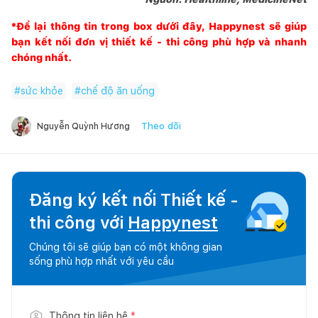
*Để lại thông tin trong box dưới đây, Happynest sẽ giúp
bạn kết nối đơn vị thiết kế - thi công phù hợp và nhanh
chóng nhất.
#
sức khỏe
#
chế độ ăn uống
Theo dõi
Nguyễn Quỳnh Hương
Đăng ký kết nối Thiết kế -
thi công với
Happynest
Chúng tôi sẽ giúp bạn có một không gian
sống phù hợp nhất với yêu cầu
Thông tin liên hệ
*