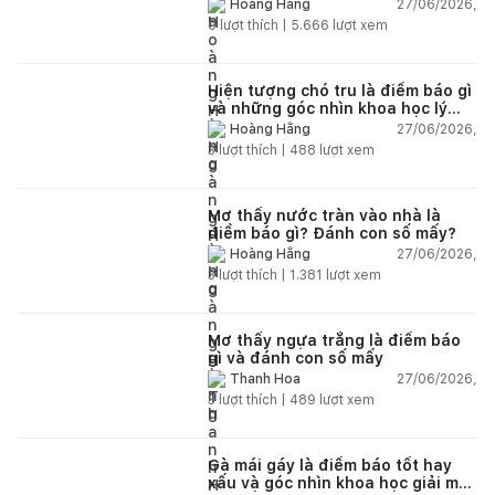
27/06/2026,
Hoàng Hằng
0
lượt thích |
5.666
lượt xem
Hiện tượng chó tru là điềm báo gì
và những góc nhìn khoa học lý
giải
27/06/2026,
Hoàng Hằng
3
lượt thích |
488
lượt xem
Mơ thấy nước tràn vào nhà là
điềm báo gì? Đánh con số mấy?
27/06/2026,
Hoàng Hằng
3
lượt thích |
1.381
lượt xem
Mơ thấy ngựa trắng là điềm báo
gì và đánh con số mấy
27/06/2026,
Thanh Hoa
3
lượt thích |
489
lượt xem
Gà mái gáy là điềm báo tốt hay
xấu và góc nhìn khoa học giải mã