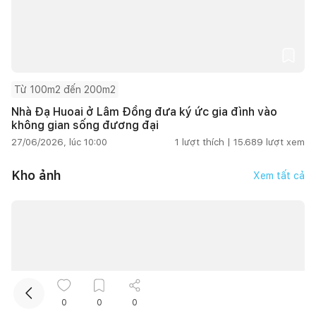
Từ 100m2 đến 200m2
Nhà Đạ Huoai ở Lâm Đồng đưa ký ức gia đình vào
không gian sống đương đại
27/06/2026, lúc 10:00
1
lượt thích |
15.689
lượt xem
Kết nối thiết kế, thi công
Kho ảnh
Xem tất cả
Mua sắm hoàn thiện nhà
0
0
0