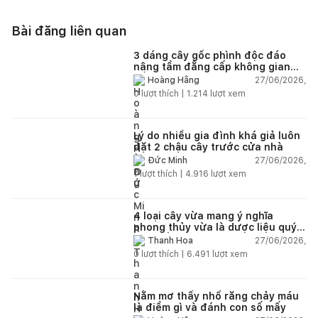
Bài đăng liên quan
3 dáng cây gốc phình độc đáo
nâng tầm đẳng cấp không gian
sống
27/06/2026,
Hoàng Hằng
0
lượt thích |
1.214
lượt xem
Lý do nhiều gia đình khá giả luôn
đặt 2 chậu cây trước cửa nhà
27/06/2026,
Đức Minh
1
lượt thích |
4.916
lượt xem
4 loại cây vừa mang ý nghĩa
phong thủy vừa là dược liệu quý
nên trồng trong nhà
27/06/2026,
Thanh Hoa
0
lượt thích |
6.491
lượt xem
Nằm mơ thấy nhổ răng chảy máu
là điềm gì và đánh con số mấy