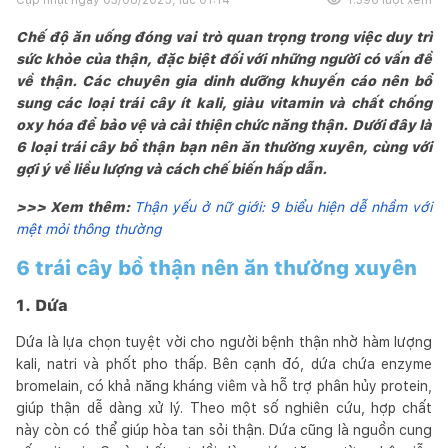
Chế độ ăn uống đóng vai trò quan trọng trong việc duy trì
sức khỏe của thận, đặc biệt đối với những người có vấn đề
về thận. Các chuyên gia dinh dưỡng khuyến cáo nên bổ
sung các loại trái cây ít kali, giàu vitamin và chất chống
oxy hóa để bảo vệ và cải thiện chức năng thận. Dưới đây là
6 loại trái cây bổ thận bạn nên ăn thường xuyên, cùng với
gợi ý về liều lượng và cách chế biến hấp dẫn.
>>> Xem thêm:
Thận yếu ở nữ giới: 9 biểu hiện dễ nhầm với
mệt mỏi thông thường
6 trái cây bổ thận nên ăn thường xuyên
1. Dứa
Dứa là lựa chọn tuyệt vời cho người bệnh thận nhờ hàm lượng
kali, natri và phốt pho thấp. Bên cạnh đó, dứa chứa enzyme
bromelain, có khả năng kháng viêm và hỗ trợ phân hủy protein,
giúp thận dễ dàng xử lý. Theo một số nghiên cứu, hợp chất
này còn có thể giúp hòa tan sỏi thận. Dứa cũng là nguồn cung