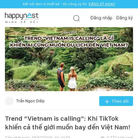
Kết nối đơn vị thiết kế - thi công uy tín.
ĐĂNG KÝ NGAY!
Đăng nhập
Đăng ký
M
Ạ
N
G
X
Ã
H
Ộ
I
Trần Ngọc Diệp
Theo dõi
Trend “Vietnam is calling”: Khi TikTok
khiến cả thế giới muốn bay đến Việt Nam!
Cập nhật ngày
18/07/2025, lúc 21:51
3.772
lượt xem