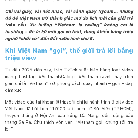
Chỉ vài giây, vài nốt nhạc, vài cảnh quay flycam… nhưng
đủ để Việt Nam trở thành giấc mơ du lịch mới của giới trẻ
toàn cầu. Xu hướng “Vietnam is calling” không chỉ là
hashtag – đó là lời mời gọi có thật, đang khiến hàng triệu
người “chốt vé” đến đất nước hình chữ S.
Khi Việt Nam “gọi”, thế giới trả lời bằng
triệu view
Từ đầu 2025 đến nay, trên TikTok xuất hiện hàng loạt video
mang hashtag #VietnamIsCalling, #VietnamTravel, hay đơn
giản chỉ là “Vietnam” với phong cách quay nhanh – gọn – đầy
cảm xúc.
Một video của tài khoản @tripsofjj ghi lại hành trình 8 giây dọc
Việt Nam đã hút hơn 117.000 lượt xem: từ Bùi Viện (TP.HCM),
thuyền thúng ở Hội An, cầu Rồng Đà Nẵng, đến ruộng bậc
thang Sa Pa. Chú thích vỏn vẹn: “Vietnam gọi, chúng tôi trả
lời!”