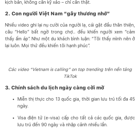
kịch bản, không cần kỹ xảo – chỉ cần thật.
2. Con người Việt Nam “gây thương nhớ”
Nhiều video ghi lại nụ cười của người lạ, cái gật đầu thân thiện,
câu “Hello” bất ngờ trong chợ... đều khiến người xem “cảm
thấy ấm áp”. Như một du khách bình luận: “Tôi thấy mình nên ở
lại luôn. Mọi thứ đều khiến tôi hạnh phúc”.
Các video “Vietnam is calling” on top trending trên nền tảng
TikTok
3. Chính sách du lịch ngày càng cởi mở
Miễn thị thực cho 13 quốc gia, thời gian lưu trú tối đa 45
ngày.
Visa điện tử (e-visa) cấp cho tất cả các quốc gia, được
lưu trú đến 90 ngày và nhập cảnh nhiều lần.