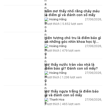
Nằm mơ thấy nhổ răng chảy máu
là điềm gì và đánh con số mấy
27/06/2026,
Hoàng Hằng
0
lượt thích |
5.652
lượt xem
Hiện tượng chó tru là điềm báo gì
và những góc nhìn khoa học lý
giải
27/06/2026,
Hoàng Hằng
3
lượt thích |
479
lượt xem
Mơ thấy nước tràn vào nhà là
điềm báo gì? Đánh con số mấy?
27/06/2026,
Hoàng Hằng
3
lượt thích |
1.236
lượt xem
Mơ thấy ngựa trắng là điềm báo
gì và đánh con số mấy
27/06/2026,
Thanh Hoa
3
lượt thích |
465
lượt xem