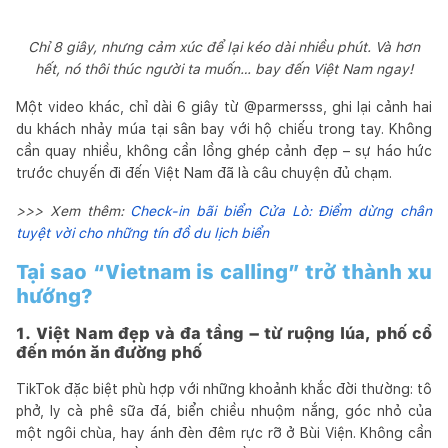
Chỉ 8 giây, nhưng cảm xúc để lại kéo dài nhiều phút. Và hơn
hết, nó thôi thúc người ta muốn… bay đến Việt Nam ngay!
Một video khác, chỉ dài 6 giây từ @parmersss, ghi lại cảnh hai
du khách nhảy múa tại sân bay với hộ chiếu trong tay. Không
cần quay nhiều, không cần lồng ghép cảnh đẹp – sự háo hức
trước chuyến đi đến Việt Nam đã là câu chuyện đủ chạm.
>>> Xem thêm:
Check-in bãi biển Cửa Lò: Điểm dừng chân
tuyệt vời cho những tín đồ du lịch biển
Tại sao “Vietnam is calling” trở thành xu
hướng?
1. Việt Nam đẹp và đa tầng – từ ruộng lúa, phố cổ
đến món ăn đường phố
TikTok đặc biệt phù hợp với những khoảnh khắc đời thường: tô
phở, ly cà phê sữa đá, biển chiều nhuộm nắng, góc nhỏ của
một ngôi chùa, hay ánh đèn đêm rực rỡ ở Bùi Viện. Không cần