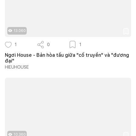
13.060
1
0
1
Ngơi House - Bản hòa tấu giữa "cổ truyền" và "đương
đại"
HIEUHOUSE
10.360