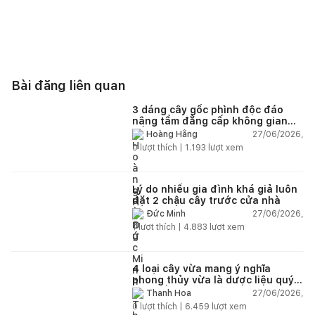
Bài đăng liên quan
3 dáng cây gốc phình độc đáo
nâng tầm đẳng cấp không gian
sống
27/06/2026,
Hoàng Hằng
0
lượt thích |
1.193
lượt xem
Lý do nhiều gia đình khá giả luôn
đặt 2 chậu cây trước cửa nhà
27/06/2026,
Đức Minh
1
lượt thích |
4.883
lượt xem
4 loại cây vừa mang ý nghĩa
phong thủy vừa là dược liệu quý
nên trồng trong nhà
27/06/2026,
Thanh Hoa
0
lượt thích |
6.459
lượt xem