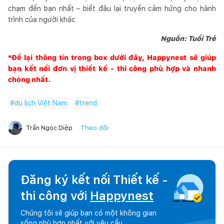
chạm đến bạn nhất – biết đâu lại truyền cảm hứng cho hành
trình của người khác
Nguồn: Tuổi Trẻ
*Để lại thông tin trong box dưới đây,
Happynest
sẽ giúp
bạn kết nối đơn vị thiết kế - thi công phù hợp và nhanh
chóng nhất.
#
du lịch Việt Nam
#
trend
Theo dõi
Trần Ngọc Diệp
Đăng ký kết nối Thiết kế -
thi công với
Happynest
Chúng tôi sẽ giúp bạn có một không gian
sống phù hợp nhất với yêu cầu