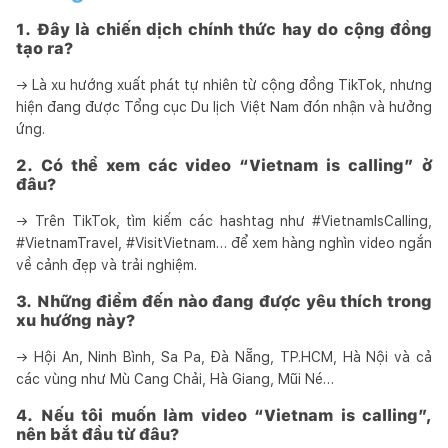
1. Đây là chiến dịch chính thức hay do cộng đồng
tạo ra?
→ Là xu hướng xuất phát tự nhiên từ cộng đồng TikTok, nhưng
hiện đang được Tổng cục Du lịch Việt Nam đón nhận và hưởng
ứng.
2. Có thể xem các video “Vietnam is calling” ở
đâu?
→ Trên TikTok, tìm kiếm các hashtag như #VietnamIsCalling,
#VietnamTravel, #VisitVietnam… để xem hàng nghìn video ngắn
về cảnh đẹp và trải nghiệm.
3. Những điểm đến nào đang được yêu thích trong
xu hướng này?
→ Hội An, Ninh Bình, Sa Pa, Đà Nẵng, TP.HCM, Hà Nội và cả
các vùng như Mù Cang Chải, Hà Giang, Mũi Né…
4. Nếu tôi muốn làm video “Vietnam is calling”,
nên bắt đầu từ đâu?