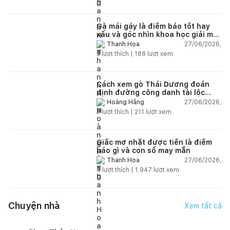
Gà mái gáy là điềm báo tốt hay
xấu và góc nhìn khoa học giải mã
chi tiết
27/06/2026,
Thanh Hoa
3
lượt thích |
188
lượt xem
Cách xem gò Thái Dương đoán
định đường công danh tài lộc
theo nhân tướng học
27/06/2026,
Hoàng Hằng
3
lượt thích |
211
lượt xem
Giấc mơ nhặt được tiền là điềm
báo gì và con số may mắn
27/06/2026,
Thanh Hoa
6
lượt thích |
1.947
lượt xem
Chuyện nhà
Xem tất cả