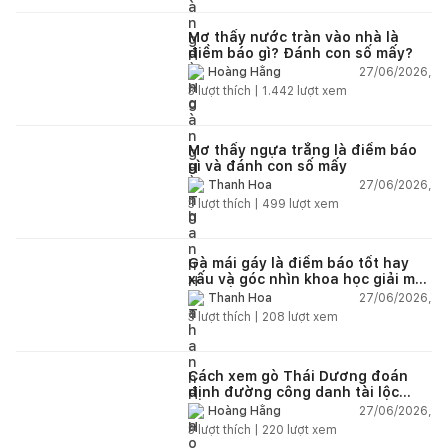
Mơ thấy nước tràn vào nhà là
điềm báo gì? Đánh con số mấy?
27/06/2026,
Hoàng Hằng
3
lượt thích |
1.442
lượt xem
Mơ thấy ngựa trắng là điềm báo
gì và đánh con số mấy
27/06/2026,
Thanh Hoa
3
lượt thích |
499
lượt xem
Gà mái gáy là điềm báo tốt hay
xấu và góc nhìn khoa học giải mã
chi tiết
27/06/2026,
Thanh Hoa
3
lượt thích |
208
lượt xem
Cách xem gò Thái Dương đoán
định đường công danh tài lộc
theo nhân tướng học
27/06/2026,
Hoàng Hằng
3
lượt thích |
220
lượt xem