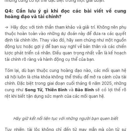
những cung có lợi thế đặc biệt trong một giai đoạn.
Q4:
Cần lưu ý gì khi đọc các bài viết về cung
hoàng đạo và tài chính?
→ Hãy đọc với tinh thần tham khảo và giải trí. Không nên phụ
thuộc hoàn toàn vào những dự đoán này để đưa ra các quyết
định tài chính lớn. Thay vào đó, hãy xem chúng như một nguồn
động lực hoặc gợi ý để bạn suy nghĩ về bản thân và các chiến
lược phát triển cá nhân. Điều quan trọng nhất vẫn là kế hoạch
tài chính rõ ràng và hành động cụ thể của bạn.
Tóm lại, dù bạn thuộc cung hoàng đạo nào, các mối quan hệ
xã hội luôn là chìa khóa không thể thiếu để mở ra cánh cửa tài
chính. Đặc biệt trong giai đoạn cuối tháng 6 năm 2025, những
cung như
Song Tử, Thiên Bình
và
Bảo Bình
sẽ có lợi thế rõ
rệt khi biết tận dụng sức mạnh của các mối quan hệ.
Hãy giữ kết nối liên tục với những người bạn quen biết
Tuy nhiên, tài lộc không chỉ đến từ may mắn mà còn từ sự