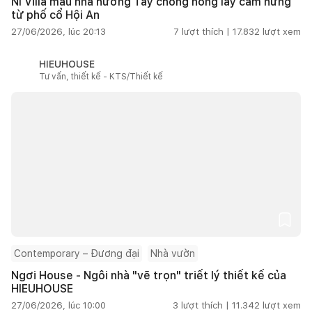
NI Villa mẫu nhà hướng Tây chống nóng lấy cảm hứng
từ phố cổ Hội An
27/06/2026, lúc 20:13
7
lượt thích |
17.832
lượt xem
HIEUHOUSE
Tư vấn, thiết kế - KTS/Thiết kế
Contemporary – Đương đại
Nhà vườn
Ngơi House - Ngôi nhà "vẽ trọn" triết lý thiết kế của
HIEUHOUSE
27/06/2026, lúc 10:00
3
lượt thích |
11.342
lượt xem