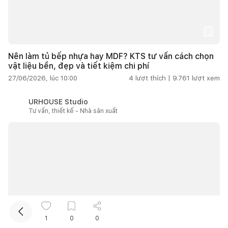
Nên làm tủ bếp nhựa hay MDF? KTS tư vấn cách chọn
vật liệu bền, đẹp và tiết kiệm chi phí
27/06/2026, lúc 10:00
4
lượt thích |
9.761
lượt xem
URHOUSE Studio
Kết nối thiết kế, thi công
Tư vấn, thiết kế - Nhà sản xuất
Mua sắm hoàn thiện nhà
1
0
0