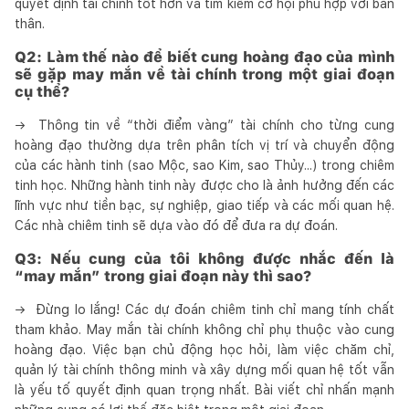
quyết định tài chính tốt hơn và tìm kiếm cơ hội phù hợp với bản
thân.
Q2:
Làm thế nào để biết cung hoàng đạo của mình
sẽ gặp may mắn về tài chính trong một giai đoạn
cụ thể?
→ Thông tin về “thời điểm vàng” tài chính cho từng cung
hoàng đạo thường dựa trên phân tích vị trí và chuyển động
của các hành tinh (sao Mộc, sao Kim, sao Thủy...) trong chiêm
tinh học. Những hành tinh này được cho là ảnh hưởng đến các
lĩnh vực như tiền bạc, sự nghiệp, giao tiếp và các mối quan hệ.
Các nhà chiêm tinh sẽ dựa vào đó để đưa ra dự đoán.
Q3:
Nếu cung của tôi không được nhắc đến là
“may mắn” trong giai đoạn này thì sao?
→ Đừng lo lắng! Các dự đoán chiêm tinh chỉ mang tính chất
tham khảo. May mắn tài chính không chỉ phụ thuộc vào cung
hoàng đạo. Việc bạn chủ động học hỏi, làm việc chăm chỉ,
quản lý tài chính thông minh và xây dựng mối quan hệ tốt vẫn
là yếu tố quyết định quan trọng nhất. Bài viết chỉ nhấn mạnh