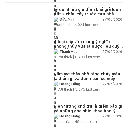
Lý do nhiều gia đình khá giả luôn
đặt 2 chậu cây trước cửa nhà
27/06/2026,
Đức Minh
1
lượt thích |
4.924
lượt xem
4 loại cây vừa mang ý nghĩa
phong thủy vừa là dược liệu quý
nên trồng trong nhà
27/06/2026,
Thanh Hoa
0
lượt thích |
6.499
lượt xem
Nằm mơ thấy nhổ răng chảy máu
là điềm gì và đánh con số mấy
27/06/2026,
Hoàng Hằng
0
lượt thích |
5.675
lượt xem
Hiện tượng chó tru là điềm báo gì
và những góc nhìn khoa học lý
giải
27/06/2026,
Hoàng Hằng
3
lượt thích |
494
lượt xem