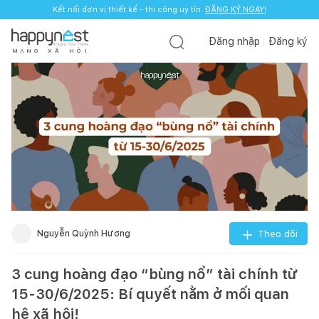
Kết nối đơn vị thiết kế - thi công uy tín.
ĐĂNG KÝ NGAY!
Đăng nhập
Đăng ký
M
Ạ
N
G
X
Ã
H
Ộ
I
Nguyễn Quỳnh Hương
Theo dõi
3 cung hoàng đạo “bùng nổ” tài chính từ
15-30/6/2025: Bí quyết nằm ở mối quan
hệ xã hội!