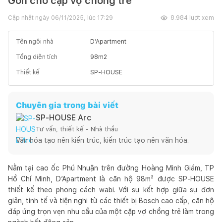
Gòn cho cặp vợ chồng trẻ
Cập nhật ngày
06/11/2025, lúc 17:29
8.984
lượt xem
Tên ngôi nhà
D’Apartment
Tổng diện tích
98
m2
Thiết kế
SP-HOUSE
Chuyên gia trong bài viết
SP-HOUSE Arc
Tư vấn, thiết kế - Nhà thầu
Văn hóa tạo nên kiến trúc, kiến trúc tạo nên văn hóa.
Nằm tại cao ốc Phú Nhuận trên đường Hoàng Minh Giám, TP
Hồ Chí Minh, D’Apartment là căn hộ 98m² được SP-HOUSE
thiết kế theo phong cách wabi. Với sự kết hợp giữa sự đơn
giản, tinh tế và tiện nghi từ các thiết bị Bosch cao cấp, căn hộ
đáp ứng trọn vẹn nhu cầu của một cặp vợ chồng trẻ làm trong