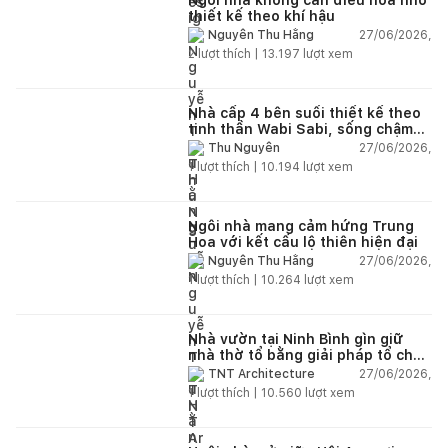
thiết kế theo khí hậu
27/06/2026,
Nguyễn Thu Hằng
2
lượt thích |
13.197
lượt xem
Nhà cấp 4 bên suối thiết kế theo
tinh thần Wabi Sabi, sống chậm
giữa thiên nhiên
27/06/2026,
Thu Nguyễn
1
lượt thích |
10.194
lượt xem
Ngôi nhà mang cảm hứng Trung
Hoa với kết cấu lộ thiên hiện đại
27/06/2026,
Nguyễn Thu Hằng
1
lượt thích |
10.264
lượt xem
Nhà vườn tại Ninh Bình gìn giữ
nhà thờ tổ bằng giải pháp tổ chức
lại không gian
27/06/2026,
TNT Architecture
1
lượt thích |
10.560
lượt xem