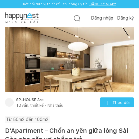
Kết nối đơn vị thiết kế - thi công uy tín.
ĐĂNG KÝ NGAY!
Đăng nhập
Đăng ký
M
Ạ
N
G
X
Ã
H
Ộ
I
SP-HOUSE Arc
Theo dõi
Tư vấn, thiết kế - Nhà thầu
Từ 50m2 đến 100m2
D’Apartment – Chốn an yên giữa lòng Sài