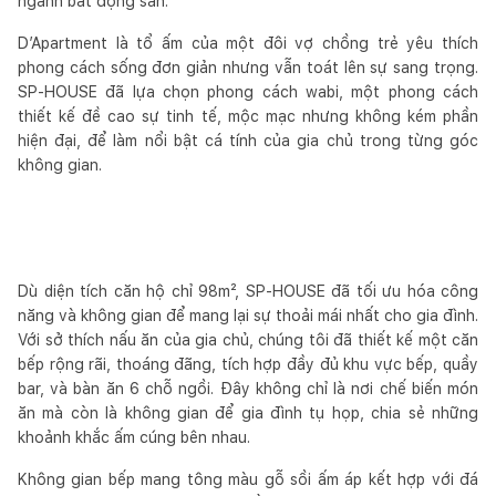
ngành bất động sản.
D’Apartment là tổ ấm của một đôi vợ chồng trẻ yêu thích
phong cách sống đơn giản nhưng vẫn toát lên sự sang trọng.
SP-HOUSE đã lựa chọn phong cách wabi, một phong cách
thiết kế đề cao sự tinh tế, mộc mạc nhưng không kém phần
hiện đại, để làm nổi bật cá tính của gia chủ trong từng góc
không gian.
Dù diện tích căn hộ chỉ 98m², SP-HOUSE đã tối ưu hóa công
năng và không gian để mang lại sự thoải mái nhất cho gia đình.
Với sở thích nấu ăn của gia chủ, chúng tôi đã thiết kế một căn
bếp rộng rãi, thoáng đãng, tích hợp đầy đủ khu vực bếp, quầy
bar, và bàn ăn 6 chỗ ngồi. Đây không chỉ là nơi chế biến món
ăn mà còn là không gian để gia đình tụ họp, chia sẻ những
khoảnh khắc ấm cúng bên nhau.
Không gian bếp mang tông màu gỗ sồi ấm áp kết hợp với đá