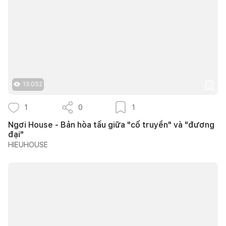
13.052
1
0
1
Ngơi House - Bản hòa tấu giữa "cổ truyền" và "đương
đại"
HIEUHOUSE