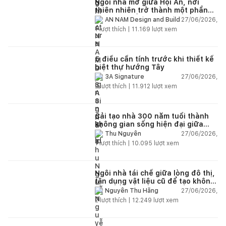
Ngôi nhà mở giữa Hội An, nơi
thiên nhiên trở thành một phần
của cuộc sống
27/06/2026,
AN NAM Design and Build
1
lượt thích |
11.169
lượt xem
5 điều cần tính trước khi thiết kế
biệt thự hướng Tây
27/06/2026,
3A Signature
2
lượt thích |
11.912
lượt xem
Cải tạo nhà 300 năm tuổi thành
không gian sống hiện đại giữa
thiên nhiên
27/06/2026,
Thu Nguyễn
1
lượt thích |
10.095
lượt xem
Ngôi nhà tái chế giữa lòng đô thị,
tận dụng vật liệu cũ để tạo không
gian sống linh hoạt
27/06/2026,
Nguyễn Thu Hằng
2
lượt thích |
12.249
lượt xem