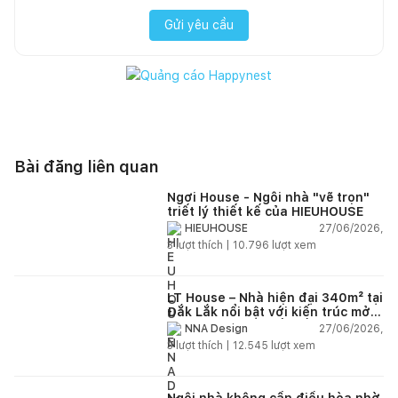
Gửi yêu cầu
Bài đăng liên quan
Ngơi House - Ngôi nhà "vẽ trọn"
triết lý thiết kế của HIEUHOUSE
27/06/2026,
HIEUHOUSE
3
lượt thích |
10.796
lượt xem
LT House – Nhà hiện đại 340m² tại
Đắk Lắk nổi bật với kiến trúc mở
và hệ sân vườn kết nối thiên
27/06/2026,
NNA Design
nhiên
3
lượt thích |
12.545
lượt xem
Ngôi nhà không cần điều hòa nhờ