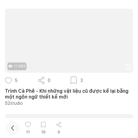
Kết nối thiết kế, thi công
11.983
5
0
3
Mua sắm hoàn thiện nhà
Trình Cà Phê - Khi những vật liệu cũ được kể lại bằng
một ngôn ngữ thiết kế mới
S2studio
11
10
0