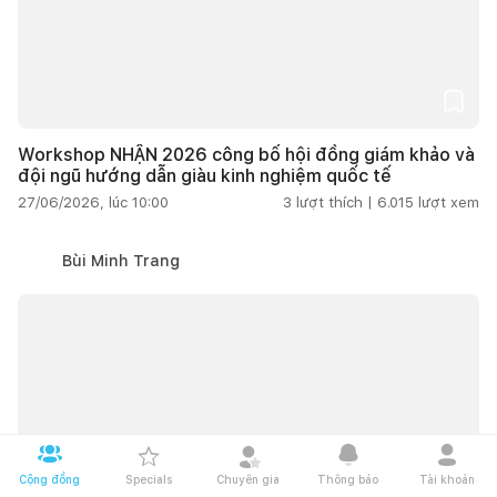
Workshop NHẬN 2026 công bố hội đồng giám khảo và
đội ngũ hướng dẫn giàu kinh nghiệm quốc tế
27/06/2026, lúc 10:00
3
lượt thích |
6.015
lượt xem
Kết nối thiết kế, thi công
Bùi Minh Trang
Mua sắm hoàn thiện nhà
Cộng đồng
Specials
Chuyên gia
Thông báo
Tài khoản