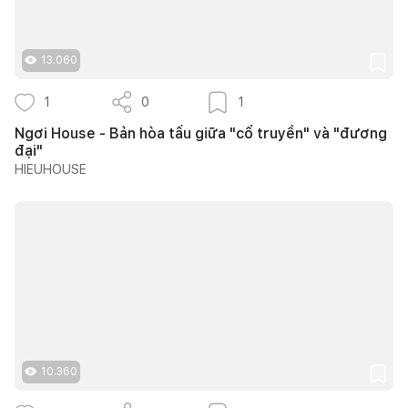
13.060
1
0
1
Ngơi House - Bản hòa tấu giữa "cổ truyền" và "đương
đại"
HIEUHOUSE
10.360