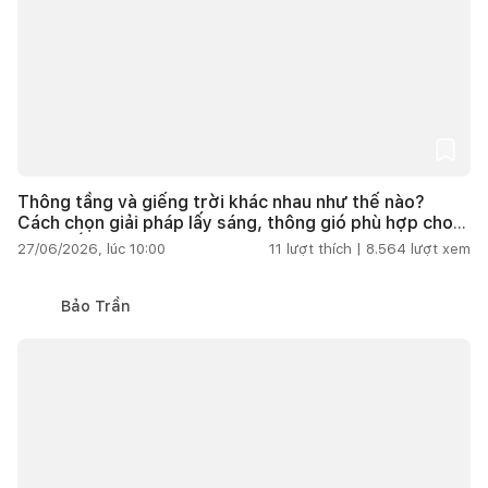
Thông tầng và giếng trời khác nhau như thế nào?
Cách chọn giải pháp lấy sáng, thông gió phù hợp cho
nhà phố
27/06/2026, lúc 10:00
11
lượt thích |
8.564
lượt xem
Bảo Trần