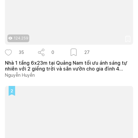
124.259
35
0
27
Nhà 1 tầng 6x23m tại Quảng Nam tối ưu ánh sáng tự
nhiên với 2 giếng trời và sân vườn cho gia đình 4
người
Nguyễn Huyền
2