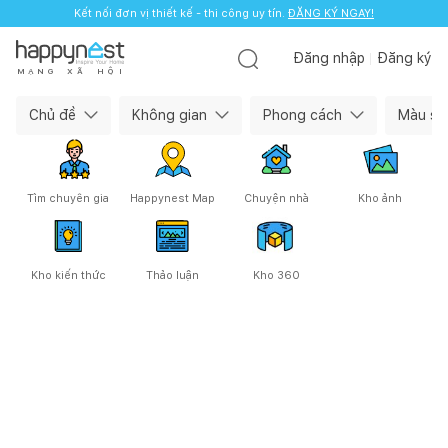
Kết nối đơn vị thiết kế - thi công uy tín.
ĐĂNG KÝ NGAY!
Đăng nhập
Đăng ký
M
Ạ
N
G
X
Ã
H
Ộ
I
Happynest — Cộng đồng làm nhà
Chủ đề
Không gian
Phong cách
Màu sắ
Tìm chuyên gia
Happynest Map
Chuyện nhà
Kho ảnh
Kho kiến thức
Thảo luận
Kho 360