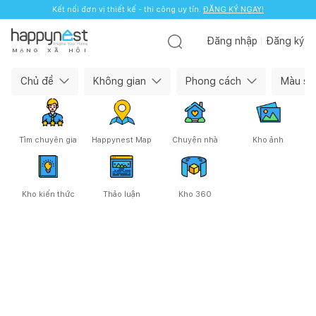
Kết nối đơn vị thiết kế - thi công uy tín.
ĐĂNG KÝ NGAY!
Đăng nhập
Đăng ký
M
Ạ
N
G
X
Ã
H
Ộ
I
Happynest — Cộng đồng làm nhà
Chủ đề
Không gian
Phong cách
Màu sắ
Tìm chuyên gia
Happynest Map
Chuyện nhà
Kho ảnh
Kho kiến thức
Thảo luận
Kho 360