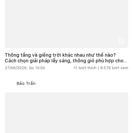
Thông tầng và giếng trời khác nhau như thế nào?
Cách chọn giải pháp lấy sáng, thông gió phù hợp cho
nhà phố
27/06/2026, lúc 10:00
11
lượt thích |
8.578
lượt xem
Bảo Trần