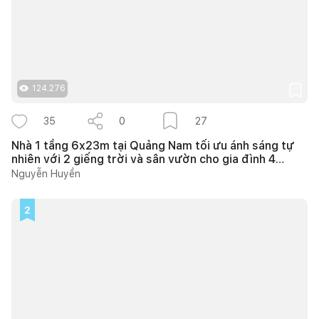
124.276
35
0
27
Nhà 1 tầng 6x23m tại Quảng Nam tối ưu ánh sáng tự
nhiên với 2 giếng trời và sân vườn cho gia đình 4
người
Nguyễn Huyền
2