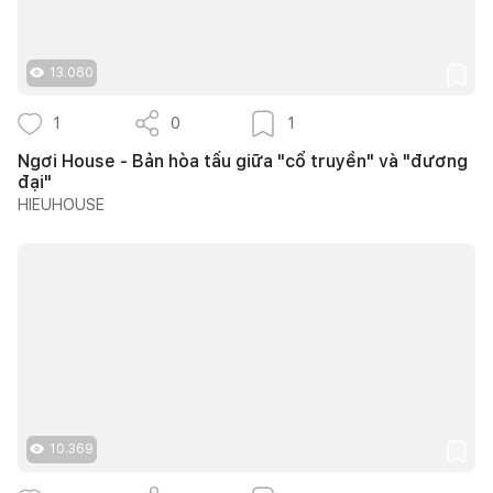
13.080
1
0
1
Ngơi House - Bản hòa tấu giữa "cổ truyền" và "đương
đại"
HIEUHOUSE
10.369