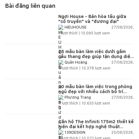
Bài đăng liên quan
Ngơi House - Bản hòa tấu giữa
"cổ truyền" và "đương đại"
27/06/2026,
HIEUHOUSE
1
lượt thích |
13.095
lượt xem
25 mẫu bàn làm việc dưới gầm
cầu thang đẹp giúp tận dụng diện
tích tưởng chừng bị bỏ quên
27/06/2026,
Quân Hoàng
4
lượt thích |
10.378
lượt xem
30 mẫu bàn làm việc trong phòng
ngủ đẹp với nhiều cách bố trí
thông minh cho mọi diện tích
27/06/2026,
Phương Trang
4
lượt thích |
10.633
lượt xem
Căn hộ The Infiniti 175m2 thiết kế
hiện đại kết hợp nghệ thuật
Modern Art đầy cảm xúc
25/06/2026,
139DESIGN
6
lượt thích |
10.072
lượt xem