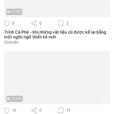
11.997
5
0
3
Trình Cà Phê - Khi những vật liệu cũ được kể lại bằng
một ngôn ngữ thiết kế mới
S2studio
10.506
15
0
11