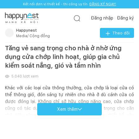
Kết nối đơn vị thiết kế - thi công uy tín.
ĐĂNG KÝ NGAY!
Đăng nhập
Đăng ký
M
Ạ
N
G
X
Ã
H
Ộ
I
Happynest
Theo dõi
Media/ Cộng đồng
Tăng vẻ sang trọng cho nhà ở nhờ ứng
dụng cửa chớp linh hoạt, giúp gia chủ
kiểm soát nắng, gió và tầm nhìn
5.040
lượt xem
Khác với các loại cửa thông thường, cửa chớp là loại cửa có
thể thông gió, đón sáng tự nhiên cho nhà ở dù cánh cửa có
được đóng lại. Không chỉ sở hữu công năng cao, cửa chớp
cũng có tác dụng tăng tính thẩm mỹ và sang trọng cho căn
Xem thêm
nhà. Hãy cùng Happynest tham khảo các mẫu thiết kế cửa
chớp nổi bật trong các công trình Việt qua loạt ảnh trên.
Bạn đang cần tìm đơn vị thiết kế - thi công? Hãy điền yêu