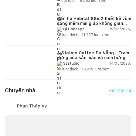
7
lượt thích |
9.863
lượt xem
Căn hộ Habitat 88m2 thiết kế vòm
cong mềm mại giúp không gian
sống hiện đại trở nên ấm áp hơn
19/05/2026,
Qi Concept
15
lượt thích |
11.207
lượt xem
A Station Coffee Đà Nẵng - Trạm
dừng của sắc màu và cảm hứng
14/05/2026,
S2studio
18
lượt thích |
16.919
lượt xem
Chuyện nhà
Xem tất cả
Phan Thảo Vy