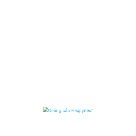
cầu vào form
Đăng ký tư vấn
. Happynest sẽ giúp bạn kết nối
dễ dàng, nhanh chóng với đơn vị phù hợp nhất nhé