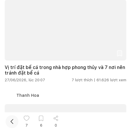
Kết nối thiết kế, thi công
Vị trí đặt bể cá trong nhà hợp phong thủy và 7 nơi nên
tránh đặt bể cá
Mua sắm hoàn thiện nhà
27/06/2026, lúc 20:07
7
lượt thích |
61.626
lượt xem
Thanh Hoa
7
6
0