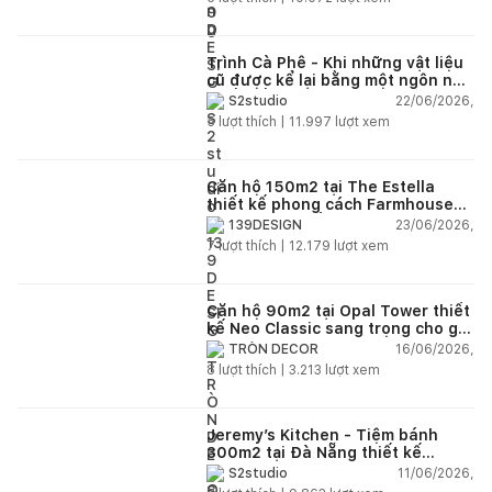
Trình Cà Phê - Khi những vật liệu
cũ được kể lại bằng một ngôn ngữ
thiết kế mới
22/06/2026,
S2studio
5
lượt thích |
11.997
lượt xem
Căn hộ 150m2 tại The Estella
thiết kế phong cách Farmhouse
thanh lịch và ấm áp
23/06/2026,
139DESIGN
7
lượt thích |
12.179
lượt xem
Căn hộ 90m2 tại Opal Tower thiết
kế Neo Classic sang trọng cho gia
đình trẻ
16/06/2026,
TRÒN DECOR
8
lượt thích |
3.213
lượt xem
Jeremy’s Kitchen - Tiệm bánh
300m2 tại Đà Nẵng thiết kế
phong cách công nghiệp hiện đại
11/06/2026,
S2studio
ngập tràn ánh sáng tự nhiên