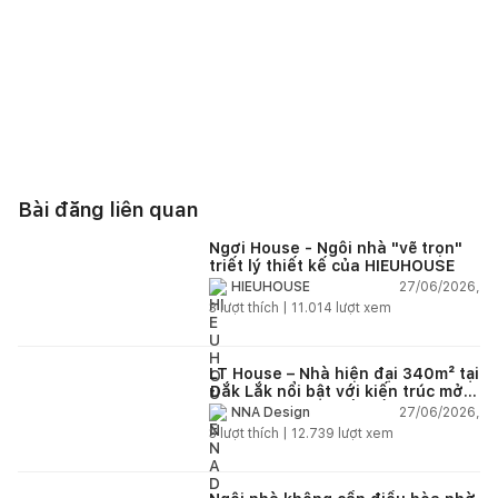
Bài đăng liên quan
Ngơi House - Ngôi nhà "vẽ trọn"
triết lý thiết kế của HIEUHOUSE
27/06/2026,
HIEUHOUSE
3
lượt thích |
11.014
lượt xem
LT House – Nhà hiện đại 340m² tại
Đắk Lắk nổi bật với kiến trúc mở
và hệ sân vườn kết nối thiên
27/06/2026,
NNA Design
nhiên
3
lượt thích |
12.739
lượt xem