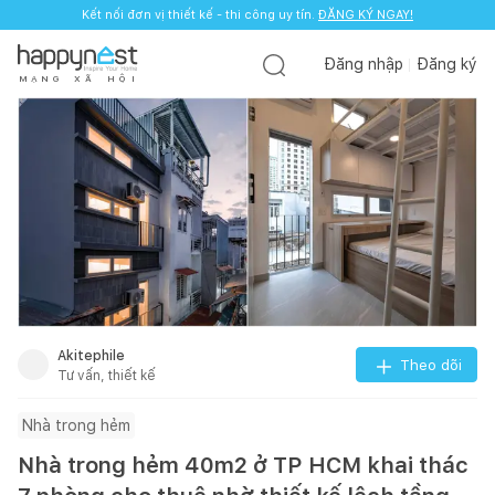
Kết nối đơn vị thiết kế - thi công uy tín.
ĐĂNG KÝ NGAY!
Đăng nhập
Đăng ký
M
Ạ
N
G
X
Ã
H
Ộ
I
Akitephile
Theo dõi
Tư vấn, thiết kế
Nhà trong hẻm
Nhà trong hẻm 40m2 ở TP HCM khai thác