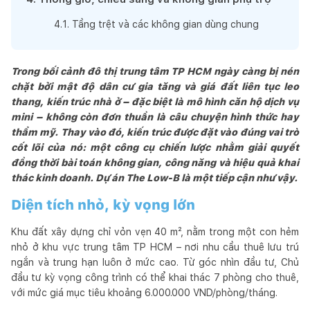
4
.
1
.
Tầng trệt và các không gian dùng chung
Trong bối cảnh đô thị trung tâm TP HCM ngày càng bị nén
chặt bởi mật độ dân cư gia tăng và giá đất liên tục leo
thang, kiến trúc nhà ở – đặc biệt là mô hình căn hộ dịch vụ
mini – không còn đơn thuần là câu chuyện hình thức hay
thẩm mỹ. Thay vào đó, kiến trúc được đặt vào đúng vai trò
cốt lõi của nó: một công cụ chiến lược nhằm giải quyết
đồng thời bài toán không gian, công năng và hiệu quả khai
thác kinh doanh. Dự án The Low-B là một tiếp cận như vậy.
Diện tích nhỏ, kỳ vọng lớn
Khu đất xây dựng chỉ vỏn vẹn 40 m², nằm trong một con hẻm
nhỏ ở khu vực trung tâm TP HCM – nơi nhu cầu thuê lưu trú
ngắn và trung hạn luôn ở mức cao. Từ góc nhìn đầu tư, Chủ
đầu tư kỳ vọng công trình có thể khai thác 7 phòng cho thuê,
với mức giá mục tiêu khoảng 6.000.000 VND/phòng/tháng.