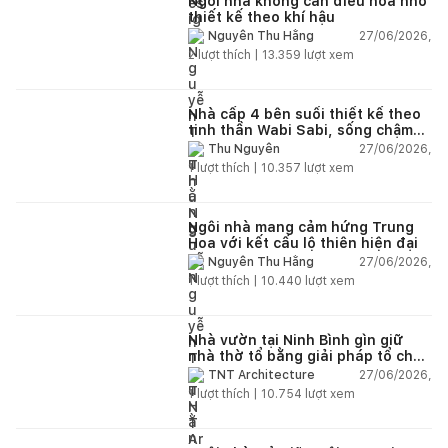
Ngôi nhà không cần điều hòa nhờ
thiết kế theo khí hậu
27/06/2026,
Nguyễn Thu Hằng
2
lượt thích |
13.359
lượt xem
Nhà cấp 4 bên suối thiết kế theo
tinh thần Wabi Sabi, sống chậm
giữa thiên nhiên
27/06/2026,
Thu Nguyễn
1
lượt thích |
10.357
lượt xem
Ngôi nhà mang cảm hứng Trung
Hoa với kết cấu lộ thiên hiện đại
27/06/2026,
Nguyễn Thu Hằng
1
lượt thích |
10.440
lượt xem
Nhà vườn tại Ninh Bình gìn giữ
nhà thờ tổ bằng giải pháp tổ chức
lại không gian
27/06/2026,
TNT Architecture
1
lượt thích |
10.754
lượt xem