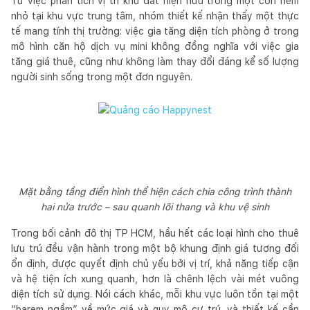
Từ việc phân tích vị trí khu đất hiện hữu trong một con hẻm
nhỏ tại khu vực trung tâm, nhóm thiết kế nhận thấy một thực
tế mang tính thị trường: việc gia tăng diện tích phòng ở trong
mô hình căn hộ dịch vụ mini không đồng nghĩa với việc gia
tăng giá thuê, cũng như không làm thay đổi đáng kể số lượng
người sinh sống trong một đơn nguyên.
Mặt bằng tầng điển hình thể hiện cách chia công trình thành
hai nửa trước – sau quanh lõi thang và khu vệ sinh
Trong bối cảnh đô thị TP HCM, hầu hết các loại hình cho thuê
lưu trú đều vận hành trong một bộ khung định giá tương đối
ổn định, được quyết định chủ yếu bởi vị trí, khả năng tiếp cận
và hệ tiện ích xung quanh, hơn là chênh lệch vài mét vuông
diện tích sử dụng. Nói cách khác, mỗi khu vực luôn tồn tại một
“barem ngầm” về mức giá và quy mô cư trú, và thiết kế cần