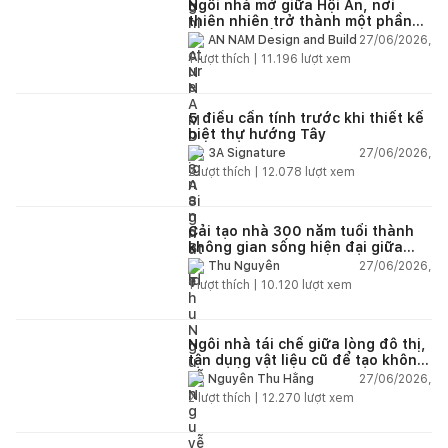
Ngôi nhà mở giữa Hội An, nơi
thiên nhiên trở thành một phần
của cuộc sống
27/06/2026,
AN NAM Design and Build
1
lượt thích |
11.196
lượt xem
5 điều cần tính trước khi thiết kế
biệt thự hướng Tây
27/06/2026,
3A Signature
2
lượt thích |
12.078
lượt xem
Cải tạo nhà 300 năm tuổi thành
không gian sống hiện đại giữa
thiên nhiên
27/06/2026,
Thu Nguyễn
1
lượt thích |
10.120
lượt xem
Ngôi nhà tái chế giữa lòng đô thị,
tận dụng vật liệu cũ để tạo không
gian sống linh hoạt
27/06/2026,
Nguyễn Thu Hằng
2
lượt thích |
12.270
lượt xem