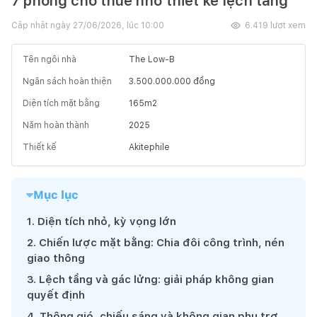
7 phòng cho thuê nhờ thiết kế lệch tầng
Cập nhật ngày
27/06/2026, lúc 10:00
6.419
lượt xem
Tên ngôi nhà
The Low-B
Ngân sách hoàn thiện
3.500.000.000
đồng
Diện tích mặt bằng
165
m2
Năm hoàn thành
2025
Thiết kế
Akitephile
Mục lục
1
.
Diện tích nhỏ, kỳ vọng lớn
2
.
Chiến lược mặt bằng: Chia đôi công trình, nén
giao thông
3
.
Lệch tầng và gác lửng: giải pháp không gian
quyết định
4
.
Thông gió, chiếu sáng và không gian phụ trợ