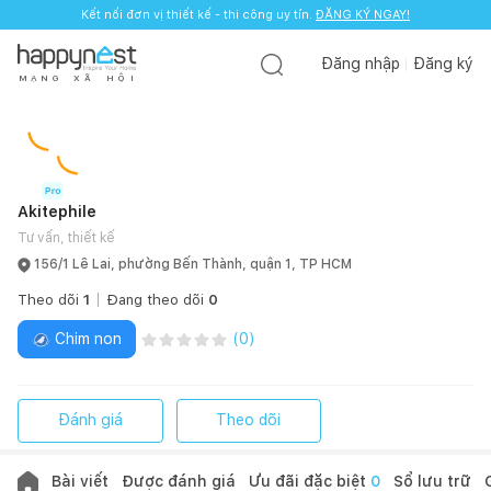
Kết nối đơn vị thiết kế - thi công uy tín.
Kết nối đơn vị thiết kế - thi công uy tín.
ĐĂNG KÝ NGAY!
ĐĂNG KÝ NGAY!
Đăng nhập
Đăng ký
M
Ạ
N
G
X
Ã
H
Ộ
I
Akitephile
Tư vấn, thiết kế
156/1 Lê Lai, phường Bến Thành, quận 1, TP HCM
Theo dõi
1
Đang theo dõi
0
Chim non
(
0
)
Đánh giá
Theo dõi
Bài viết
Được đánh giá
Ưu đãi đặc biệt
0
Sổ lưu trữ