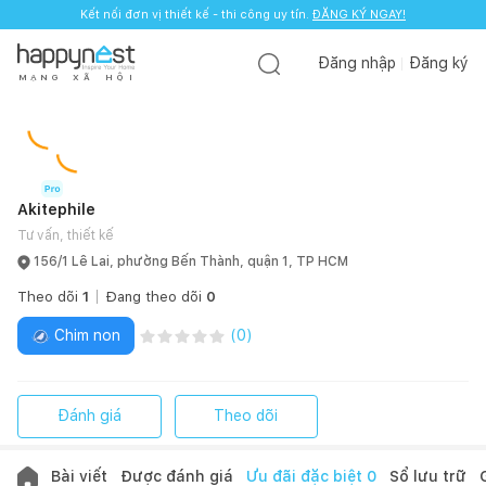
Kết nối đơn vị thiết kế - thi công uy tín.
ĐĂNG KÝ NGAY!
Đăng nhập
Đăng ký
M
Ạ
N
G
X
Ã
H
Ộ
I
Akitephile
Tư vấn, thiết kế
156/1 Lê Lai, phường Bến Thành, quận 1, TP HCM
Theo dõi
1
Đang theo dõi
0
Chim non
(
0
)
Đánh giá
Theo dõi
Bài viết
Được đánh giá
Ưu đãi đặc biệt
0
Sổ lưu trữ