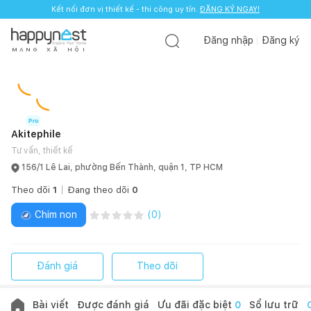
Kết nối đơn vị thiết kế - thi công uy tín.
ĐĂNG KÝ NGAY!
Đăng nhập
Đăng ký
M
Ạ
N
G
X
Ã
H
Ộ
I
Akitephile
Tư vấn, thiết kế
156/1 Lê Lai, phường Bến Thành, quận 1, TP HCM
Theo dõi
1
Đang theo dõi
0
Chim non
(
0
)
Đánh giá
Theo dõi
Bài viết
Được đánh giá
Ưu đãi đặc biệt
0
Sổ lưu trữ