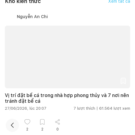
Kho kiến thức
Xem tất cả
Nguyễn An Chi
Kết nối thiết kế, thi công
Mua sắm hoàn thiện nhà
Vị trí đặt bể cá trong nhà hợp phong thủy và 7 nơi nên
tránh đặt bể cá
27/06/2026, lúc 20:07
7
lượt thích |
61.564
lượt xem
Thanh Hoa
2
2
0