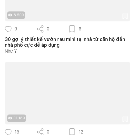
8.509
9
0
6
30 gợi ý thiết kế vườn rau mini tại nhà từ căn hộ đến
nhà phố cực dễ áp dụng
Như Ý
31.189
18
0
12