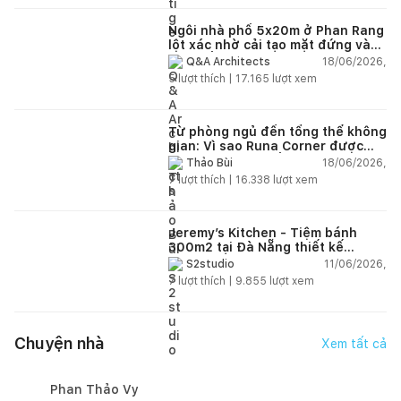
Ngôi nhà phố 5x20m ở Phan Rang
lột xác nhờ cải tạo mặt đứng và
nội thất
18/06/2026,
Q&A Architects
5
lượt thích |
17.165
lượt xem
Từ phòng ngủ đến tổng thể không
gian: Vì sao Runa Corner được
người yêu nội thất hiện đại đánh
18/06/2026,
Thảo Bùi
giá cao?
7
lượt thích |
16.338
lượt xem
Jeremy’s Kitchen - Tiệm bánh
300m2 tại Đà Nẵng thiết kế
phong cách công nghiệp hiện đại
11/06/2026,
S2studio
ngập tràn ánh sáng tự nhiên
7
lượt thích |
9.855
lượt xem
Chuyện nhà
Xem tất cả
Phan Thảo Vy