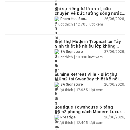
Khi sự riêng tư là xa xỉ, câu
chuyện về bức tường sóng nước
từ 10.000 viên đá cắt tay
26/06/2026,
Pham Huu Son
Architects
3
lượt thích |
12.785
lượt xem
Biệt thự Modern Tropical tại Tây
Ninh thiết kế nhiều lớp không
gian đón gió và lọc nắng tự nhiên
27/06/2026,
3A Signature
2
lượt thích |
10.330
lượt xem
Lumina Retreat Villa - Biệt thự
110m2 tại SwanBay thiết kế nội
thất hiện đại kết nối thiên nhiên
26/06/2026,
3A Signature
theo phong cách nghỉ dưỡng
6
lượt thích |
17.985
lượt xem
Boutique Townhouse 5 tầng
80m2 phong cách Modern Luxury
kết hợp thương mại và văn phòng
26/06/2026,
Prestige
4
lượt thích |
12.405
lượt xem