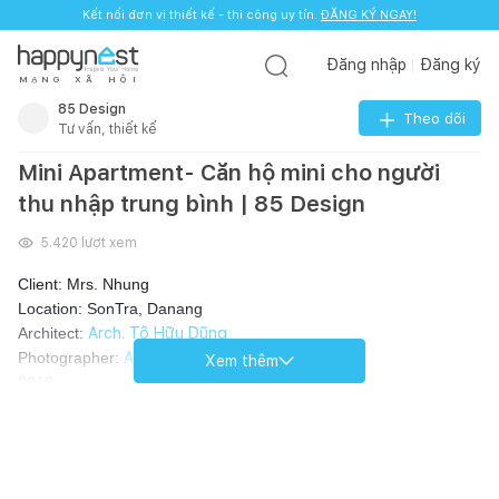
Kết nối đơn vị thiết kế - thi công uy tín.
ĐĂNG KÝ NGAY!
Đăng nhập
Đăng ký
M
Ạ
N
G
X
Ã
H
Ộ
I
85 Design
Theo dõi
Tư vấn, thiết kế
Mini Apartment- Căn hộ mini cho người
thu nhập trung bình | 85 Design
5.420
lượt xem
Client: Mrs. Nhung
Location: SonTra, Danang
Architect:
Arch. Tô Hữu Dũng
Photographer:
Arch. Tô Hữu Dũng
Xem thêm
2019