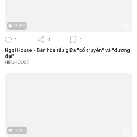
13.072
1
0
1
Ngơi House - Bản hòa tấu giữa "cổ truyền" và "đương
đại"
HIEUHOUSE
10.363