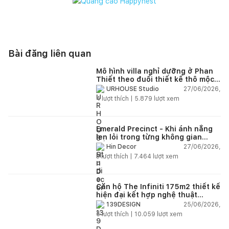
Bài đăng liên quan
Mô hình villa nghỉ dưỡng ở Phan
Thiết theo đuổi thiết kế thô mộc
và vẻ đẹp nguyên bản
27/06/2026,
URHOUSE Studio
4
lượt thích |
5.879
lượt xem
Emerald Precinct - Khi ánh nắng
len lỏi trong từng không gian
sống
27/06/2026,
Hin Decor
3
lượt thích |
7.464
lượt xem
Căn hộ The Infiniti 175m2 thiết kế
hiện đại kết hợp nghệ thuật
Modern Art đầy cảm xúc
25/06/2026,
139DESIGN
6
lượt thích |
10.059
lượt xem