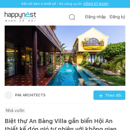
Kết nối đơn vị thiết kế - thi công uy tín.
ĐĂNG KÝ NGAY!
Đăng nhập
Đăng ký
M
Ạ
N
G
X
Ã
H
Ộ
I
PAK ARCHITECTS
Theo dõi
Nhà vườn
Biệt thự An Bàng Villa gần biển Hội An
thiết kế đón gió tự nhiên với không gian