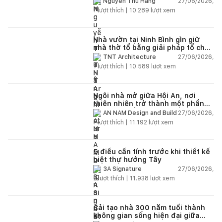
27/06/2026,
Nguyễn Thu Hằng
1
lượt thích |
10.289
lượt xem
Nhà vườn tại Ninh Bình gìn giữ
nhà thờ tổ bằng giải pháp tổ chức
lại không gian
27/06/2026,
TNT Architecture
1
lượt thích |
10.589
lượt xem
Ngôi nhà mở giữa Hội An, nơi
thiên nhiên trở thành một phần
của cuộc sống
27/06/2026,
AN NAM Design and Build
1
lượt thích |
11.192
lượt xem
5 điều cần tính trước khi thiết kế
biệt thự hướng Tây
27/06/2026,
3A Signature
2
lượt thích |
11.938
lượt xem
Cải tạo nhà 300 năm tuổi thành
không gian sống hiện đại giữa