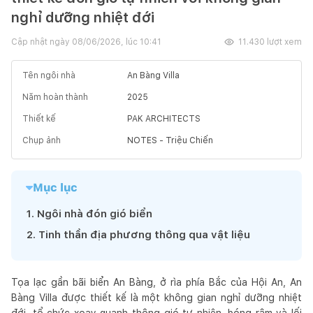
nghỉ dưỡng nhiệt đới
Cập nhật ngày
08/06/2026, lúc 10:41
11.430
lượt xem
Tên ngôi nhà
An Bàng Villa
Năm hoàn thành
2025
Thiết kế
PAK ARCHITECTS
Chụp ảnh
NOTES - Triệu Chiến
Mục lục
1
.
Ngôi nhà đón gió biển
2
.
Tinh thần địa phương thông qua vật liệu
Tọa lạc gần bãi biển An Bàng, ở rìa phía Bắc của Hội An, An
Bàng Villa được thiết kế là một không gian nghỉ dưỡng nhiệt
đới, tổ chức xoay quanh thông gió tự nhiên, bóng râm và lối