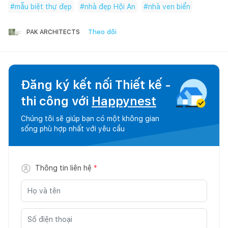
#
mẫu biệt thự đẹp
#
nhà đẹp Hội An
#
nhà ven biển
Theo dõi
PAK ARCHITECTS
Đăng ký kết nối Thiết kế -
thi công với
Happynest
Chúng tôi sẽ giúp bạn có một không gian
sống phù hợp nhất với yêu cầu
Thông tin liên hệ
*