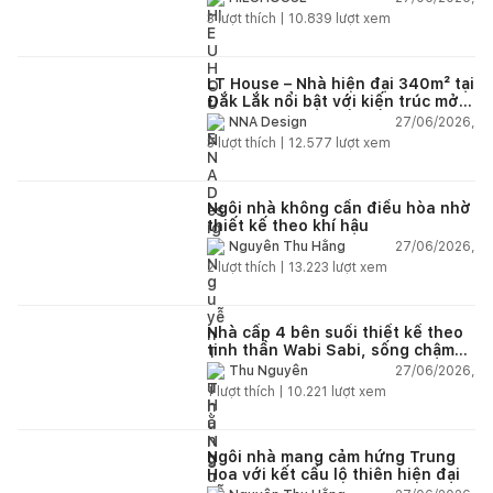
3
lượt thích |
10.839
lượt xem
LT House – Nhà hiện đại 340m² tại
Đắk Lắk nổi bật với kiến trúc mở
và hệ sân vườn kết nối thiên
27/06/2026,
NNA Design
nhiên
3
lượt thích |
12.577
lượt xem
Ngôi nhà không cần điều hòa nhờ
thiết kế theo khí hậu
27/06/2026,
Nguyễn Thu Hằng
2
lượt thích |
13.223
lượt xem
Nhà cấp 4 bên suối thiết kế theo
tinh thần Wabi Sabi, sống chậm
giữa thiên nhiên
27/06/2026,
Thu Nguyễn
1
lượt thích |
10.221
lượt xem
Ngôi nhà mang cảm hứng Trung
Hoa với kết cấu lộ thiên hiện đại